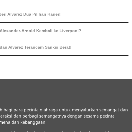
Beri Alvarez Dua Pilihan Karier!
 Alexander-Arnold Kembali ke Liverpool?
 dan Alvarez Terancam Sanksi Berat!
b bagi para pecinta olahraga untuk menyalurkan semangat dan
interaksi dan berbagi semangatnya dengan sesama pecinta
nomena dan kebanggaan.