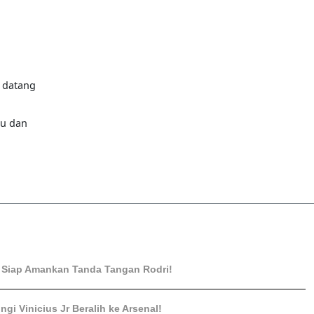
g datang
tu dan
a Siap Amankan Tanda Tangan Rodri!
gi Vinicius Jr Beralih ke Arsenal!