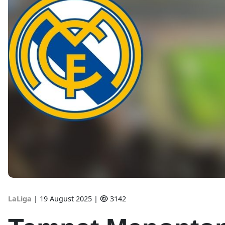
LaLiga
|
19 August 2025 |
3142