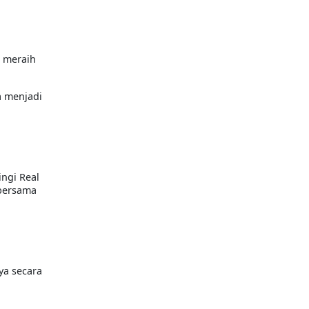
i meraih
a menjadi
ngi Real
 bersama
ya secara