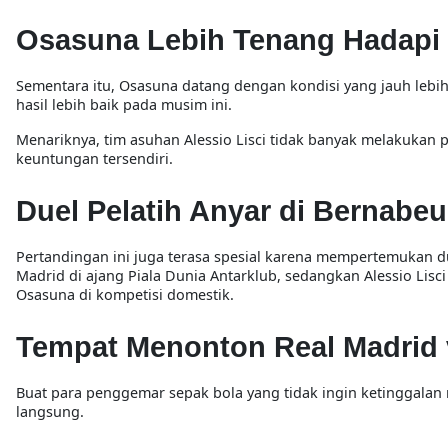
Osasuna Lebih Tenang Hadapi
Sementara itu, Osasuna datang dengan kondisi yang jauh lebih 
hasil lebih baik pada musim ini.
Menariknya, tim asuhan Alessio Lisci tidak banyak melakuka
keuntungan tersendiri.
Duel Pelatih Anyar di Bernabeu
Pertandingan ini juga terasa spesial karena mempertemukan d
Madrid di ajang Piala Dunia Antarklub, sedangkan Alessio Lis
Osasuna di kompetisi domestik.
Tempat Menonton Real Madrid
Buat para penggemar sepak bola yang tidak ingin ketinggalan
langsung.