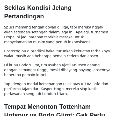
Sekilas Kondisi Jelang
Pertandingan
Spurs memang tengah goyah di liga, tapi mereka nggak
akan setengah-setengah dalam laga ini. Apalagi, turnamen
Eropa ini jadi harapan terakhir mereka untuk
menyelamatkan musim yang penuh inkonsistensi.
Postecoglou diprediksi bakal turunkan kekuatan terbaiknya,
walau masih ada beberapa pemain cedera dan absen.
Di kubu Bodo/Glimt, tim asuhan Kjetil Knutsen datang
dengan semangat tinggi, meski dibayang-bayangi absennya
beberapa pemain kunci.
Tapi dengan modal kemenangan telak atas KFUM Oslo dan
performa tajam dari Kasper Hogh, mereka siap kasih
perlawanan sengit di London Utara.
Tempat Menonton Tottenham
Hotspur vs Bodo Glimt: Gak Perlu