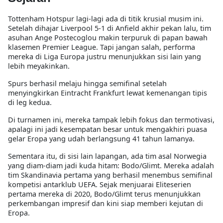
Tottenham Hotspur lagi-lagi ada di titik krusial musim ini.
Setelah dihajar Liverpool 5-1 di Anfield akhir pekan lalu, tim
asuhan Ange Postecoglou makin terpuruk di papan bawah
klasemen Premier League. Tapi jangan salah, performa
mereka di Liga Europa justru menunjukkan sisi lain yang
lebih meyakinkan.
Spurs berhasil melaju hingga semifinal setelah
menyingkirkan Eintracht Frankfurt lewat kemenangan tipis
di leg kedua.
Di turnamen ini, mereka tampak lebih fokus dan termotivasi,
apalagi ini jadi kesempatan besar untuk mengakhiri puasa
gelar Eropa yang udah berlangsung 41 tahun lamanya.
Sementara itu, di sisi lain lapangan, ada tim asal Norwegia
yang diam-diam jadi kuda hitam:
Bodo/Glimt
. Mereka adalah
tim Skandinavia pertama yang berhasil menembus semifinal
kompetisi antarklub UEFA. Sejak menjuarai Eliteserien
pertama mereka di 2020, Bodo/Glimt terus menunjukkan
perkembangan impresif dan kini siap memberi kejutan di
Eropa.