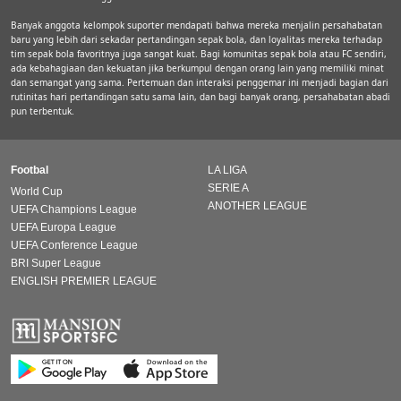
Banyak anggota kelompok suporter mendapati bahwa mereka menjalin persahabatan
baru yang lebih dari sekadar pertandingan sepak bola, dan loyalitas mereka terhadap
tim sepak bola favoritnya juga sangat kuat. Bagi komunitas sepak bola atau FC sendiri,
ada kebahagiaan dan kekuatan jika berkumpul dengan orang lain yang memiliki minat
dan semangat yang sama. Pertemuan dan interaksi penggemar ini menjadi bagian dari
rutinitas hari pertandingan satu sama lain, dan bagi banyak orang, persahabatan abadi
pun terbentuk.
Footbal
LA LIGA
SERIE A
World Cup
ANOTHER LEAGUE
UEFA Champions League
UEFA Europa League
UEFA Conference League
BRI Super League
ENGLISH PREMIER LEAGUE