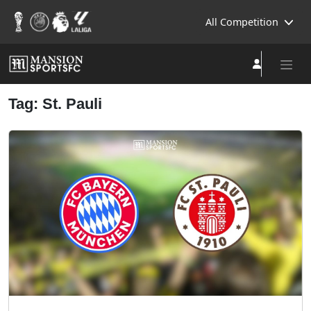
All Competition
Tag: St. Pauli