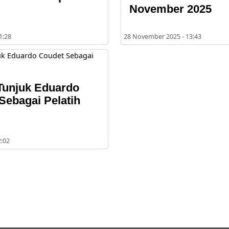
November 2025
1:28
28 November 2025 - 13:43
Tunjuk Eduardo
Sebagai Pelatih
2:02