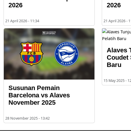
2026
2026
21 April 2026 - 11:34
21 April 2026 - 1
Alaves 
Coudet 
Baru
15 May 2025 - 1
Susunan Pemain
Barcelona vs Alaves
November 2025
28 November 2025 - 13:42