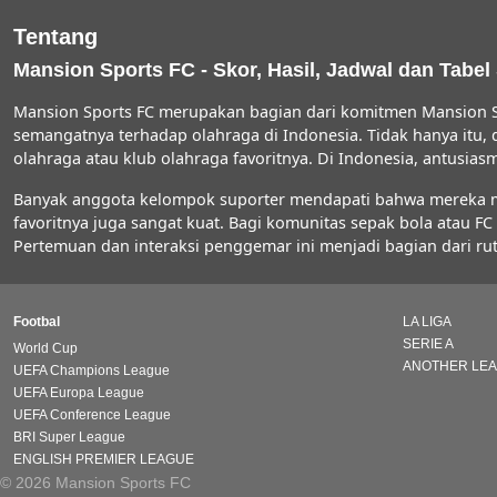
Tentang
Mansion Sports FC - Skor, Hasil, Jadwal dan Tabel
Mansion Sports FC merupakan bagian dari komitmen Mansion S
semangatnya terhadap olahraga di Indonesia. Tidak hanya itu,
olahraga atau klub olahraga favoritnya. Di Indonesia, antus
Banyak anggota kelompok suporter mendapati bahwa mereka men
favoritnya juga sangat kuat. Bagi komunitas sepak bola atau 
Pertemuan dan interaksi penggemar ini menjadi bagian dari rut
Footbal
LA LIGA
SERIE A
World Cup
ANOTHER LE
UEFA Champions League
UEFA Europa League
UEFA Conference League
BRI Super League
ENGLISH PREMIER LEAGUE
© 2026 Mansion Sports FC