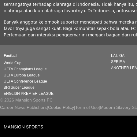
semangatnya terhadap olahraga di Indonesia. Tidak hanya itu,
olahraga atau klub olahraga favoritnya. Di Indonesia, antus
Banyak anggota kelompok suporter mendapati bahwa mereka men
favoritnya juga sangat kuat. Bagi komunitas sepak bola atau 
Pertemuan dan interaksi penggemar ini menjadi bagian dari rut
Footbal
LA LIGA
SERIE A
World Cup
ANOTHER LE
UEFA Champions League
UEFA Europa League
UEFA Conference League
BRI Super League
ENGLISH PREMIER LEAGUE
© 2026 Mansion Sports FC
Career
|
News Publishers
|
Cookie Policy
|
Term of Use
|
Modern Slavery St
MANSION SPORTS