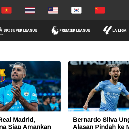
BRI SUPER LEAGUE
PREMIER LEAGUE
LA LIGA
Real Madrid,
Bernardo Silva Un
na Siap Amankan
Alasan Pindah ke 