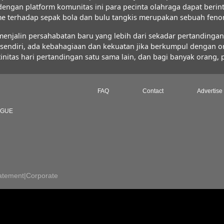
 dengan platform komunitas ini para pecinta olahraga dapat ber
iasme terhadap sepak bola dan bulu tangkis merupakan sebuah fe
jalin persahabatan baru yang lebih dari sekadar pertandingan s
FC sendiri, ada kebahagiaan dan kekuatan jika berkumpul dengan 
initas hari pertandingan satu sama lain, dan bagi banyak orang,
FAQ
Contact
Advertise
AGUE
atement
|
Corporate