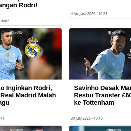
angan Rodri!
4 August 2026 - 10:23
 10:02
o Inginkan Rodri,
Savinho Desak Man
l Real Madrid Malah
Restui Transfer £6
agu
ke Tottenham
:41
30 July 2026 - 10:16