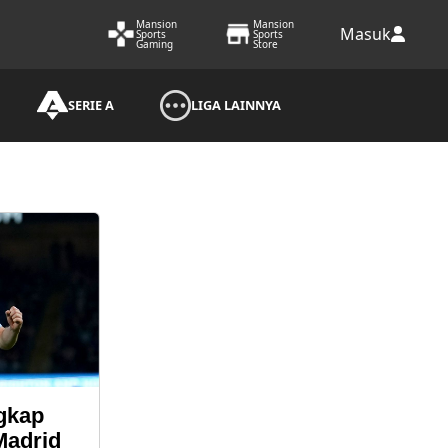
Mansion
Mansion
Masuk
Sports
Sports
Gaming
Store
SERIE A
LIGA LAINNYA
gkap
Madrid