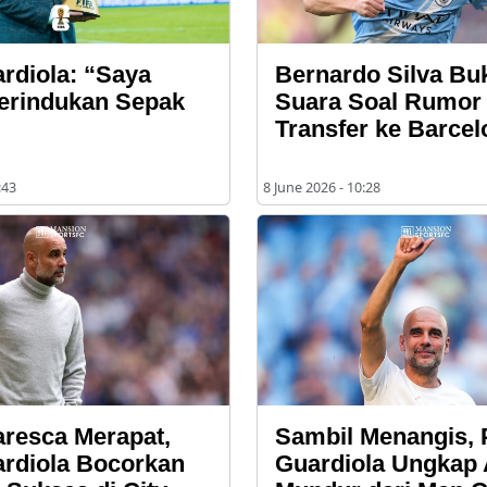
rdiola: “Saya
Bernardo Silva Bu
erindukan Sepak
Suara Soal Rumor
Transfer ke Barcel
:43
8 June 2026 - 10:28
resca Merapat,
Sambil Menangis, 
rdiola Bocorkan
Guardiola Ungkap 