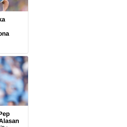
ka
ona
Pep
Alasan