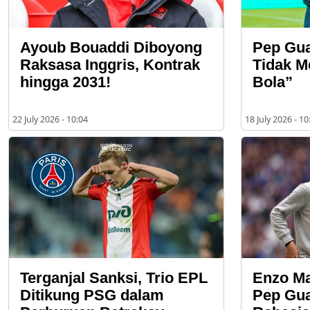
Ayoub Bouaddi Diboyong
Pep Gua
Raksasa Inggris, Kontrak
Tidak M
hingga 2031!
Bola”
22 July 2026 - 10:04
18 July 2026 - 10
Terganjal Sanksi, Trio EPL
Enzo Ma
Ditikung PSG dalam
Pep Gua