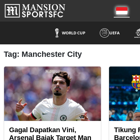
WORLD CUP
UEFA
Tag: Manchester City
Gagal Dapatkan Vini,
Tikung 
Arsenal Bajak Target Man
Barcelo