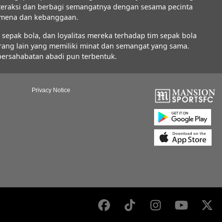
interaksi dan berbagi semangatnya dengan sesama pecinta
nomena dan kebanggaan.
epak bola, dan loyalitas mereka terhadap tim sepak bola
orang lain yang memiliki minat dan semangat yang sama.
 persahabatan abadi pun terbentuk.
Privacy Notice