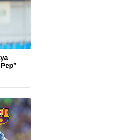
aya
 Pep”