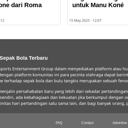
one dari Roma
untuk Manu Koné
:12
15 May 2025 - 12:07
 Sepak Bola Terbaru
ports Entertainment Group dalam menyediakan platform atau hu
 dengan platform komunitas ini para pecinta olahraga dapat ber
iasme terhadap sepak bola dan bulu tangkis merupakan sebuah fe
jalin persahabatan baru yang lebih dari sekadar pertandingan s
FC sendiri, ada kebahagiaan dan kekuatan jika berkumpul dengan 
initas hari pertandingan satu sama lain, dan bagi banyak orang,
FAQ
Contact
Advertise