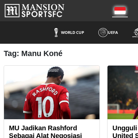
WORLD CUP
UEFA
Tag: Manu Koné
MU Jadikan Rashford
Ungguli
Sebagai Alat Negosiasi
United 