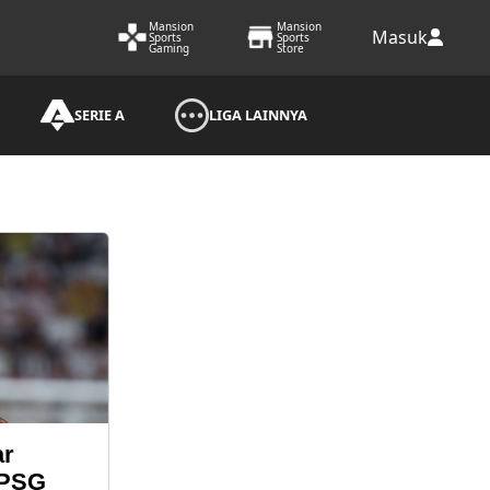
Mansion
Mansion
Masuk
Sports
Sports
Gaming
Store
SERIE A
LIGA LAINNYA
ar
 PSG