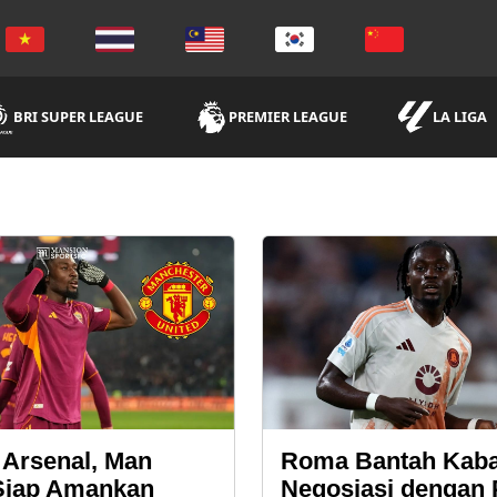
BRI SUPER LEAGUE
PREMIER LEAGUE
LA LIGA
 Arsenal, Man
Roma Bantah Kab
Siap Amankan
Negosiasi dengan