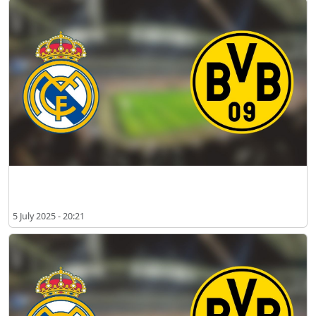
Tempat Menonton Real Madrid vs Borussia Dortmund 2025
5 July 2025 - 20:21