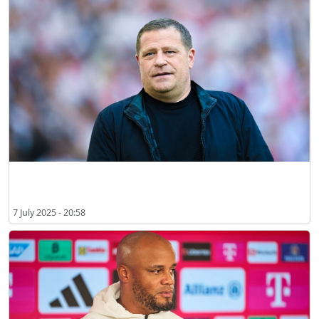
Max Eberl Kritik Donnarumma atas Cedera Jamal Musiala
7 July 2025 - 20:58