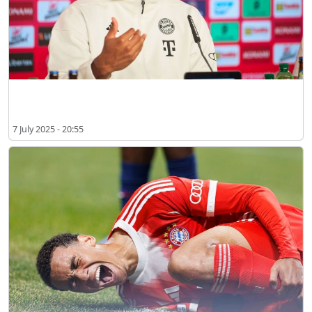
Reaksi Kompany Atas Cederanya Jamal Musiala
7 July 2025 - 20:55