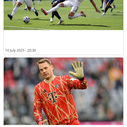
PSG Melenggang ke Final Usai Bungkam Real Madrid 4-0
10 July 2025 - 20:30