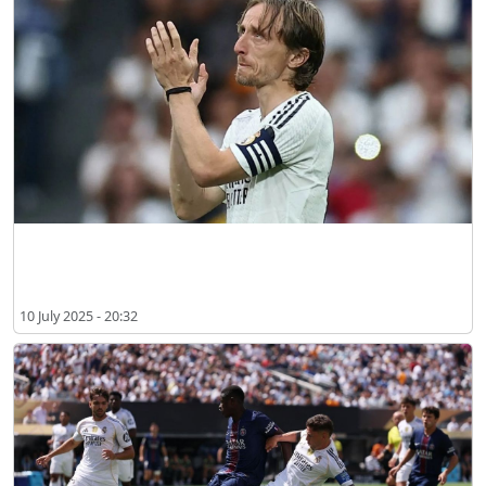
Luka Modrić Resmi Tutup Karier Bersama Real Madrid Usai
Kekalahan Telak dari PSG
10 July 2025 - 20:32