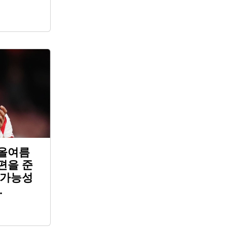
 올여름
편을 준
 가능성
.