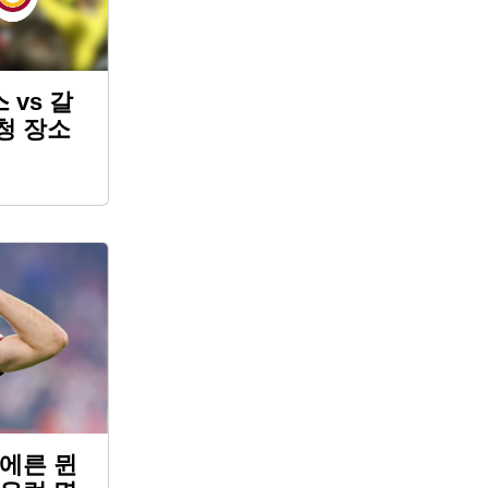
 vs 갈
청 장소
이에른 뮌