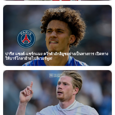
ปารีส แซงต์-แชร์กแมง คว้าตัวอักลิอูชอย่างเป็นทางการ เปิดทาง
ให้บาร์โกลาย้ายไปลิเวอร์พูล!