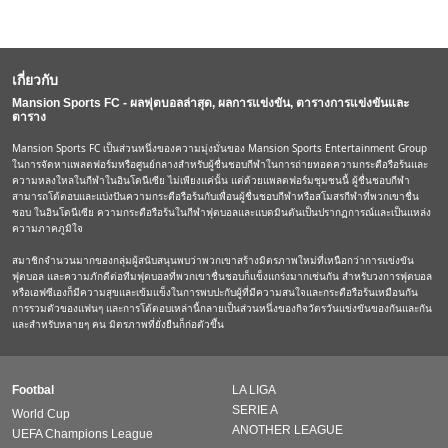
เกี่ยวกับ
Mansion Sports FC - ผลฟุตบอลล่าสุด, ผลการแข่งขัน, ตารางการแข่งขันและ
ตาราง
Mansion Sports FC เป็นส่วนหนึ่งของความมุ่งมั่นของ Mansion Sports Entertainment Group
ในการจัดหาแพลตฟอร์มหรือศูนย์กลางสำหรับผู้ชื่นชอบกีฬาในการถ่ายทอดความกระตือรือร้นและ
ความหลงใหลในกีฬาในอินโดนีเซีย ไม่เพียงแค่นั้น แต่ด้วยแพลตฟอร์มชุมชนนี้ ผู้ชื่นชอบกีฬา
สามารถโต้ตอบและแบ่งปันความกระตือรือร้นกับเพื่อนผู้ชื่นชอบกีฬาหรือสโมสรกีฬาที่พวกเขาชื่น
ชอบ ในอินโดนีเซีย ความกระตือรือร้นในกีฬาฟุตบอลและแบดมินตันเป็นปรากฏการณ์และเป็นแหล่ง
ความภาคภูมิใจ
สมาชิกจำนวนมากของกลุ่มผู้สนับสนุนพบว่าพวกเขาสร้างมิตรภาพใหม่ที่เหนือกว่าการแข่งขัน
ฟุตบอล และความภักดีต่อทีมฟุตบอลที่พวกเขาชื่นชอบก็แข็งแกร่งมากเช่นกัน สำหรับวงการฟุตบอล
หรือเอฟซีเองก็มีความสุขและเข้มแข็งในการพบปะกับผู้ที่มีความสนใจและกระตือรือร้นเหมือนกัน
การรวมตัวของแฟนๆ และการโต้ตอบเหล่านี้กลายเป็นส่วนหนึ่งของกิจวัตรวันแข่งขันของกันและกัน
และสำหรับหลายๆ คน มิตรภาพที่ยั่งยืนก็ก่อตัวขึ้น
Footbal
LA LIGA
SERIE A
World Cup
ANOTHER LEAGUE
UEFA Champions League