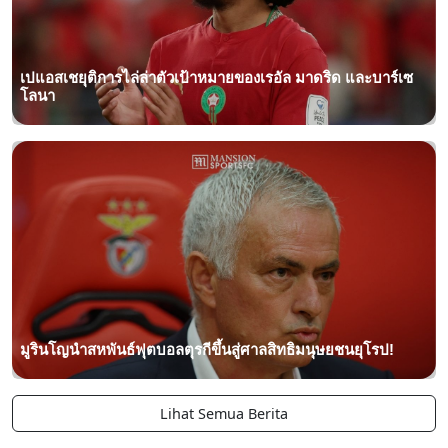
เปแอสเชยุติการไล่ล่าตัวเป้าหมายของเรอัล มาดริด และบาร์เซ
โลนา
มูรินโญนำสหพันธ์ฟุตบอลตุรกีขึ้นสู่ศาลสิทธิมนุษยชนยุโรป!
Lihat Semua Berita