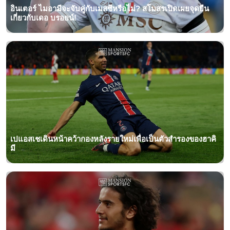
อินเตอร์ ไมอามีจะจับคู่กับเมสซีหรือไม่? สโมสรเปิดเผยจุดยืน
เกี่ยวกับเดอ บรอยน์!
เปแอสเชเดินหน้าคว้ากองหลังรายใหม่เพื่อเป็นตัวสำรองของฮาคิ
มี