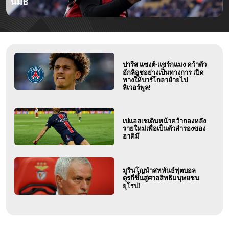
นมัธ
ปารีส แซงต์-แชร์กแมง คว้าตัว
อักลิอูชอย่างเป็นทางการ เปิด
ทางให้บาร์โกลาย้ายไป
ลิเวอร์พูล!
เปแอสเชเดินหน้าคว้ากองหลัง
รายใหม่เพื่อเป็นตัวสำรองของ
ฮาคิมี
มูรินโญนำสหพันธ์ฟุตบอล
ตุรกีขึ้นสู่ศาลสิทธิมนุษยชน
ยุโรป!