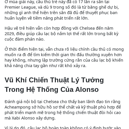
Ở mùa giải này, cầu thủ trẻ này đã có 17 lần ra sân tại
Premier League, và dù 9 trong số đó là từ băng ghế dự bị,
những gì anh thể hiện trên sân đã đủ để thuyết phục ban
huấn luyện về tiềm năng phát triển rất lớn.
Hậu vệ trẻ hiện vẫn còn hợp đồng với Chelsea đến năm
2029, điều giúp câu lạc bộ nắm lợi thế rất lớn trong bất kỳ
cuộc đàm phán nào.
Ở thời điểm hiện tại, vẫn chưa rõ liệu chính cầu thủ có mong
muốn ra đi để tìm kiếm thời gian thi đấu thường xuyên hơn
hay không, nhưng lập trường cứng rắn của câu lạc bộ khiến
khả năng chia tay gần như rất khó xảy ra.
Vũ Khí Chiến Thuật Lý Tưởng
Trong Hệ Thống Của Alonso
Đánh giá nội bộ tại Chelsea cho thấy ban lãnh đạo tin rằng
Acheampong sở hữu hồ sơ thể chất và kỹ thuật phù hợp để
phát triển mạnh mẽ trong hệ thống chiến thuật đòi hỏi cao
mà Xabi Alonso xây dựng.
Vì lý do đó, câu lạc bộ hoàn toàn không có ý định bước vào