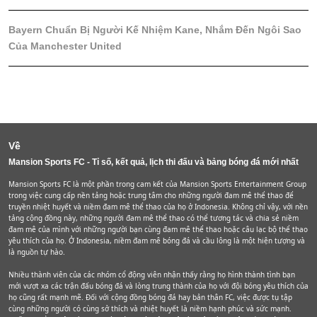
Bayern Chuẩn Bị Người Kế Nhiệm Kane, Nhắm Đến Ngôi Sao
Của Manchester United
Về
Mansion Sports FC - Tỉ số, kết quả, lịch thi đấu và bảng bóng đá mới nhất
Mansion Sports FC là một phần trong cam kết của Mansion Sports Entertainment Group
trong việc cung cấp nền tảng hoặc trung tâm cho những người đam mê thể thao để
truyền nhiệt huyết và niềm đam mê thể thao của họ ở Indonesia. Không chỉ vậy, với nền
tảng cộng đồng này, những người đam mê thể thao có thể tương tác và chia sẻ niềm
đam mê của mình với những người bạn cùng đam mê thể thao hoặc câu lạc bộ thể thao
yêu thích của họ. Ở Indonesia, niềm đam mê bóng đá và cầu lông là một hiện tượng và
là nguồn tự hào.
Nhiều thành viên của các nhóm cổ động viên nhận thấy rằng họ hình thành tình bạn
mới vượt xa các trận đấu bóng đá và lòng trung thành của họ với đội bóng yêu thích của
họ cũng rất mạnh mẽ. Đối với cộng đồng bóng đá hay bản thân FC, việc được tụ tập
cùng những người có cùng sở thích và nhiệt huyết là niềm hạnh phúc và sức mạnh.