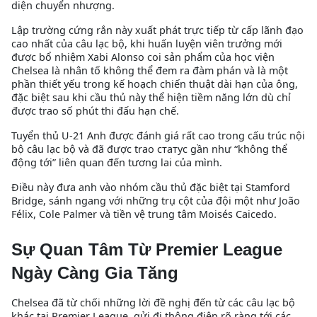
diện chuyển nhượng.
Lập trường cứng rắn này xuất phát trực tiếp từ cấp lãnh đạo
cao nhất của câu lạc bộ, khi huấn luyện viên trưởng mới
được bổ nhiệm Xabi Alonso coi sản phẩm của học viện
Chelsea là nhân tố không thể đem ra đàm phán và là một
phần thiết yếu trong kế hoạch chiến thuật dài hạn của ông,
đặc biệt sau khi cầu thủ này thể hiện tiềm năng lớn dù chỉ
được trao số phút thi đấu hạn chế.
Tuyển thủ U-21 Anh được đánh giá rất cao trong cấu trúc nội
bộ câu lạc bộ và đã được trao статус gần như “không thể
động tới” liên quan đến tương lai của mình.
Điều này đưa anh vào nhóm cầu thủ đặc biệt tại Stamford
Bridge, sánh ngang với những trụ cột của đội một như João
Félix, Cole Palmer và tiền vệ trung tâm Moisés Caicedo.
Sự Quan Tâm Từ Premier League
Ngày Càng Gia Tăng
Chelsea đã từ chối những lời đề nghị đến từ các câu lạc bộ
khác tại Premier League, gửi đi thông điệp rõ ràng tới các