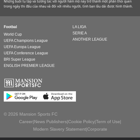
Những buổi tụ tập và tương tác với người hâm mộ này trở thành một phần thói quen
trong ngày thi đấu của nhau và đối với nhiều người, tình bạn lâu dài được hình thành.
Footbal
LA LIGA
SERIE A
World Cup
ANOTHER LEAGUE
UEFA Champions League
UEFA Europa League
UEFA Conference League
BRI Super League
ENGLISH PREMIER LEAGUE
© 2026 Mansion Sports FC
Career
|
News Publishers
|
Cookie Policy
|
Term of Use
|
Modern Slavery Statement
|
Corporate