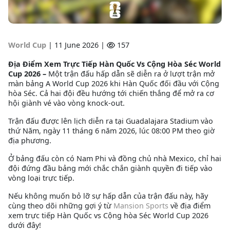
World Cup
|
11 June 2026 |
157
Địa Điểm Xem Trực Tiếp Hàn Quốc Vs Cộng Hòa Séc World
Cup 2026 –
Một trận đấu hấp dẫn sẽ diễn ra ở lượt trận mở
màn bảng A World Cup 2026 khi Hàn Quốc đối đầu với Cộng
hòa Séc. Cả hai đội đều hướng tới chiến thắng để mở ra cơ
hội giành vé vào vòng knock-out.
Trận đấu được lên lịch diễn ra tại Guadalajara Stadium vào
thứ Năm, ngày 11 tháng 6 năm 2026, lúc 08:00 PM theo giờ
địa phương.
Ở bảng đấu còn có Nam Phi và đồng chủ nhà Mexico, chỉ hai
đội đứng đầu bảng mới chắc chắn giành quyền đi tiếp vào
vòng loại trực tiếp.
Nếu không muốn bỏ lỡ sự hấp dẫn của trận đấu này, hãy
cùng theo dõi những gợi ý từ
Mansion Sports
về địa điểm
xem trực tiếp Hàn Quốc vs Cộng hòa Séc World Cup 2026
dưới đây!