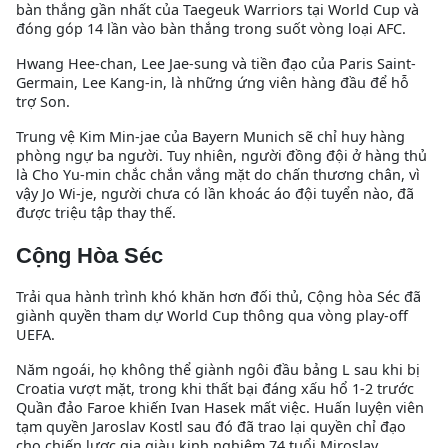
bàn thắng gần nhất của Taegeuk Warriors tại World Cup và
đóng góp 14 lần vào bàn thắng trong suốt vòng loại AFC.
Hwang Hee-chan, Lee Jae-sung và tiền đạo của Paris Saint-
Germain, Lee Kang-in, là những ứng viên hàng đầu để hỗ
trợ Son.
Trung vệ Kim Min-jae của Bayern Munich sẽ chỉ huy hàng
phòng ngự ba người. Tuy nhiên, người đồng đội ở hàng thủ
là Cho Yu-min chắc chắn vắng mặt do chấn thương chân, vì
vậy Jo Wi-je, người chưa có lần khoác áo đội tuyển nào, đã
được triệu tập thay thế.
Cộng Hòa Séc
Trải qua hành trình khó khăn hơn đối thủ, Cộng hòa Séc đã
giành quyền tham dự World Cup thông qua vòng play-off
UEFA.
Năm ngoái, họ không thể giành ngôi đầu bảng L sau khi bị
Croatia vượt mặt, trong khi thất bại đáng xấu hổ 1-2 trước
Quần đảo Faroe khiến Ivan Hasek mất việc. Huấn luyện viên
tạm quyền Jaroslav Kostl sau đó đã trao lại quyền chỉ đạo
cho chiến lược gia giàu kinh nghiệm 74 tuổi Miroslav