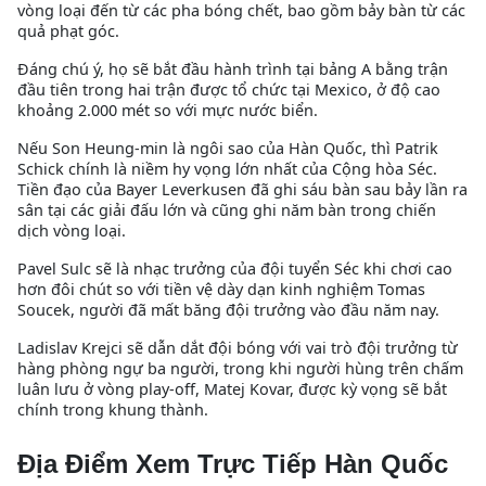
vòng loại đến từ các pha bóng chết, bao gồm bảy bàn từ các
quả phạt góc.
Đáng chú ý, họ sẽ bắt đầu hành trình tại bảng A bằng trận
đầu tiên trong hai trận được tổ chức tại Mexico, ở độ cao
khoảng 2.000 mét so với mực nước biển.
Nếu Son Heung-min là ngôi sao của Hàn Quốc, thì Patrik
Schick chính là niềm hy vọng lớn nhất của Cộng hòa Séc.
Tiền đạo của Bayer Leverkusen đã ghi sáu bàn sau bảy lần ra
sân tại các giải đấu lớn và cũng ghi năm bàn trong chiến
dịch vòng loại.
Pavel Sulc sẽ là nhạc trưởng của đội tuyển Séc khi chơi cao
hơn đôi chút so với tiền vệ dày dạn kinh nghiệm Tomas
Soucek, người đã mất băng đội trưởng vào đầu năm nay.
Ladislav Krejci sẽ dẫn dắt đội bóng với vai trò đội trưởng từ
hàng phòng ngự ba người, trong khi người hùng trên chấm
luân lưu ở vòng play-off, Matej Kovar, được kỳ vọng sẽ bắt
chính trong khung thành.
Địa Điểm Xem Trực Tiếp Hàn Quốc