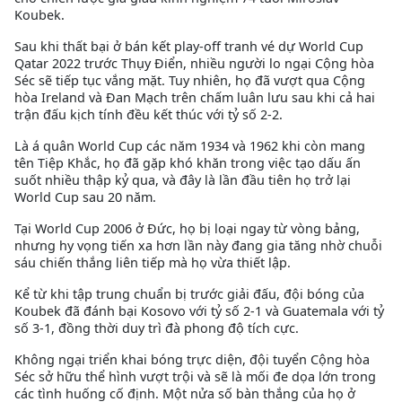
Koubek.
Sau khi thất bại ở bán kết play-off tranh vé dự World Cup
Qatar 2022 trước Thụy Điển, nhiều người lo ngại Cộng hòa
Séc sẽ tiếp tục vắng mặt. Tuy nhiên, họ đã vượt qua Cộng
hòa Ireland và Đan Mạch trên chấm luân lưu sau khi cả hai
trận đấu kịch tính đều kết thúc với tỷ số 2-2.
Là á quân World Cup các năm 1934 và 1962 khi còn mang
tên Tiệp Khắc, họ đã gặp khó khăn trong việc tạo dấu ấn
suốt nhiều thập kỷ qua, và đây là lần đầu tiên họ trở lại
World Cup sau 20 năm.
Tại World Cup 2006 ở Đức, họ bị loại ngay từ vòng bảng,
nhưng hy vọng tiến xa hơn lần này đang gia tăng nhờ chuỗi
sáu chiến thắng liên tiếp mà họ vừa thiết lập.
Kể từ khi tập trung chuẩn bị trước giải đấu, đội bóng của
Koubek đã đánh bại Kosovo với tỷ số 2-1 và Guatemala với tỷ
số 3-1, đồng thời duy trì đà phong độ tích cực.
Không ngại triển khai bóng trực diện, đội tuyển Cộng hòa
Séc sở hữu thể hình vượt trội và sẽ là mối đe dọa lớn trong
các tình huống cố định. Một nửa số bàn thắng của họ ở