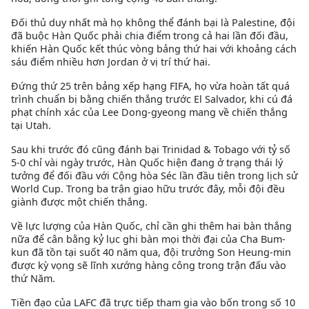
Đối thủ duy nhất mà họ không thể đánh bại là Palestine, đội
đã buộc Hàn Quốc phải chia điểm trong cả hai lần đối đầu,
khiến Hàn Quốc kết thúc vòng bảng thứ hai với khoảng cách
sáu điểm nhiều hơn Jordan ở vị trí thứ hai.
Đứng thứ 25 trên bảng xếp hạng FIFA, họ vừa hoàn tất quá
trình chuẩn bị bằng chiến thắng trước El Salvador, khi cú đá
phạt chính xác của Lee Dong-gyeong mang về chiến thắng
tại Utah.
Sau khi trước đó cũng đánh bại Trinidad & Tobago với tỷ số
5-0 chỉ vài ngày trước, Hàn Quốc hiện đang ở trạng thái lý
tưởng để đối đầu với Cộng hòa Séc lần đầu tiên trong lịch sử
World Cup. Trong ba trận giao hữu trước đây, mỗi đội đều
giành được một chiến thắng.
Về lực lượng của Hàn Quốc, chỉ cần ghi thêm hai bàn thắng
nữa để cân bằng kỷ lục ghi bàn mọi thời đại của Cha Bum-
kun đã tồn tại suốt 40 năm qua, đội trưởng Son Heung-min
được kỳ vọng sẽ lĩnh xướng hàng công trong trận đấu vào
thứ Năm.
Tiền đạo của LAFC đã trực tiếp tham gia vào bốn trong số 10