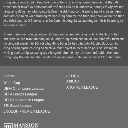
trong việc cung cấp nền tảng hoặc trung tâm cho những người đam mê thể thao để
truyền nhiệt huyết và niềm đam mê thể thao của họ ở Indonesia. Không chỉ vậy, với nền
tảng cộng đồng này, những người đam mê thể thao có thể tương tác và chia sẻ niềm
đam mê của mình với những người bạn cùng đam mê thể thao hoặc câu lạc bộ thể thao
yêu thích của họ. Ở Indonesia, niềm đam mê bóng đá và cầu lông là một hiện tượng và
là nguồn tự hào.
Nhiều thành viên của các nhóm cổ động viên nhận thấy rằng họ hình thành tình bạn
mới vượt xa các trận đấu bóng đá và lòng trung thành của họ với đội bóng yêu thích của
họ cũng rất mạnh mẽ. Đối với cộng đồng bóng đá hay bản thân FC, việc được tụ tập
cùng những người có cùng sở thích và nhiệt huyết là niềm hạnh phúc và sức mạnh.
Những buổi tụ tập và tương tác với người hâm mộ này trở thành một phần thói quen
trong ngày thi đấu của nhau và đối với nhiều người, tình bạn lâu dài được hình thành.
Footbal
LA LIGA
SERIE A
World Cup
ANOTHER LEAGUE
UEFA Champions League
UEFA Europa League
UEFA Conference League
BRI Super League
ENGLISH PREMIER LEAGUE