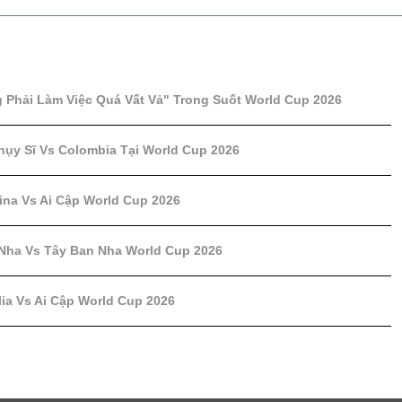
Phải Làm Việc Quá Vất Vả" Trong Suốt World Cup 2026
hụy Sĩ Vs Colombia Tại World Cup 2026
ina Vs Ai Cập World Cup 2026
 Nha Vs Tây Ban Nha World Cup 2026
lia Vs Ai Cập World Cup 2026