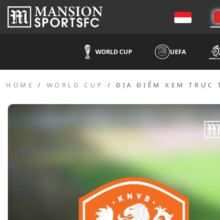
WORLD CUP
UEFA
HOME
WORLD CUP
ĐỊA ĐIỂM XEM TRỰC 