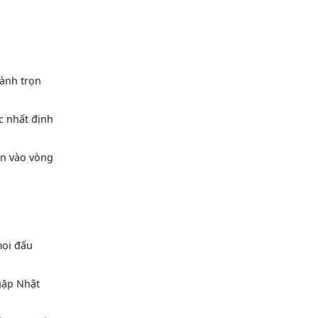
iành trọn
c nhất định
ền vào vòng
mọi đấu
gặp Nhật