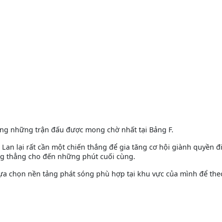
ong những trận đấu được mong chờ nhất tại Bảng F.
an lại rất cần một chiến thắng để gia tăng cơ hội giành quyền đi
ăng thẳng cho đến những phút cuối cùng.
ựa chọn nền tảng phát sóng phù hợp tại khu vực của mình để theo