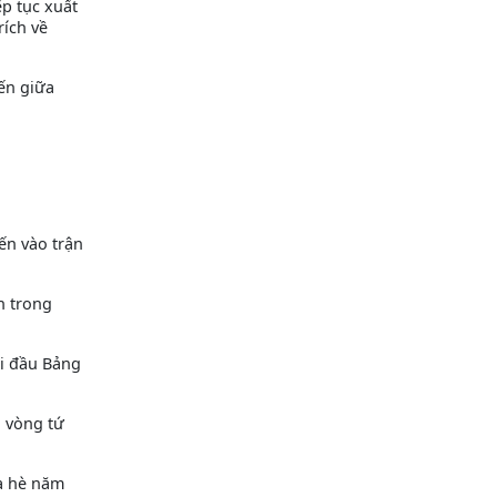
p tục xuất
rích về
yến giữa
ến vào trận
n trong
ôi đầu Bảng
o vòng tứ
a hè năm