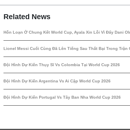
Related News
Hỗn Loạn Ở Chung Kết World Cup, Ayala Xin Lỗi Vì Đẩy Dani O
Lionel Messi Cuối Cùng Đã Lên Tiếng Sau Thất Bại Trong Trận
Đội Hình Dự Kiến Thụy Sĩ Vs Colombia Tại World Cup 2026
Đội Hình Dự Kiến Argentina Vs Ai Cập World Cup 2026
Đội Hình Dự Kiến Portugal Vs Tây Ban Nha World Cup 2026