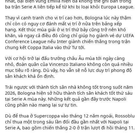
nhất, đại diện vùng Emilia hiện đã không thể ghi bàn trong
ba trận Serie A liên tiếp kể từ khi bị loại khỏi Europa League.
Thay vì cạnh tranh cho vị trí cao hơn, Bologna lúc này thậm
chí còn có nguy cơ đánh mất vị trí ở nửa trên bảng xếp
hạng. Kết thúc mùa giải ở vị trí thứ bảy cũng trở nên khó
khăn, và ngay cả điều đó cũng chỉ giúp họ giành vé dự UEFA
Conference League nếu Inter giành chiến thắng trong trận
chung kết Coppa Italia vào thứ Tư tới.
Với cơ hội trở lại đấu trường châu Âu mùa tới ngày càng
nhỏ, đoàn quân của Vincenzo Italiano không còn quá nhiều
mục tiêu rõ ràng. Dù vậy, họ vẫn sẽ nỗ lực duy trì phong độ
sân khách khá ổn định.
Trái ngược với thành tích sân nhà không tốt trong suốt năm
2026, Bologna hiện sở hữu thành tích sân khách tốt thứ sáu
tại Serie A mùa này. Những kết quả gần đây trước Napoli
cũng phần nào mang lại sự tự tin.
Dù để thua ở Supercoppa vào tháng 12 năm ngoái, Rossoblu
chỉ thua một trong sáu lần đối đầu gần nhất với Napoli tại
Serie A, bao gồm chiến thắng 2-0 ở trận lượt đi hồi tháng 11.