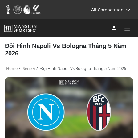
All Competition
Đội Hình Napoli Vs Bologna Tháng 5 Năm
2026
Home
Serie A
Đội Hình Napoli Vs Bologna Tháng 5 Năm 2026