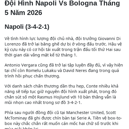
Đội Hình Napoli Vs Bologna Tháng
5 Năm 2026
Napoli (3-4-2-1)
Về tình hình lực lượng đội chủ nhà, đội trưởng Giovanni Di
Lorenzo đã trở lại băng ghế dự bị ở vòng đấu trước. Hậu vệ
kỳ cựu này có cơ hội tái xuất trong trận đấu tối thứ Hai sau
thời gian dài vắng mặt kể từ tháng 1.
Antonio Vergara cũng đã trở lại tập luyện đầy đủ, vì vậy hiện
tại chỉ còn Romelu Lukaku và David Neres đang trong quá
trình hồi phục chấn thương.
Với danh sách chấn thương dần thu hẹp, Conte nhiều khả
năng sẽ tiếp tục giữ nguyên đội hình xuất phát, trong đó
chân sút số một Rasmus Hojlund với 10 bàn thắng vẫn là
mũi nhọn cao nhất trong sơ đồ 3-4-2-1.
Phía sau người đồng đội cũ tại Manchester United, Scott
McTominay đã ghi được chín bàn tại Serie A. Tiền vệ box-to-
box này chắc chắn rất muốn cán mốc hai chữ số trước khi
mùa giải khép lại.