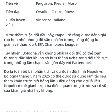
Tiền vệ
Ferguson, Freuler, Moro
Tiền đạo
Orsolini, Castro, Rowe
Huấn luyện
Vincenzo Italiano
viên
Trước thềm cuộc đối đầu này, Napoli rõ ràng được đánh giá
cao hơn nhờ phong độ sân nhà ấn tượng cùng động lực
giành vé tham dự UEFA Champions League.
Tuy nhiên, Bologna vẫn không phải là đối thủ có thể xem
thường, đặc biệt khi họ sở hữu thành tích tương đối tích cực
trong những lần chạm trán gần đây với Partenopei.
Đó là toàn bộ bài phân tích và dự đoán đội hình Napoli vs
Bologna tháng 5 năm 2026 có thể được sử dụng làm tài liệu
tham khảo trước giờ bóng lăn. Điều đáng chờ đợi là liệu
Napoli có thể giành trọn ba điểm quan trọng trước sự cổ vũ
của khán giả nhà hay không.