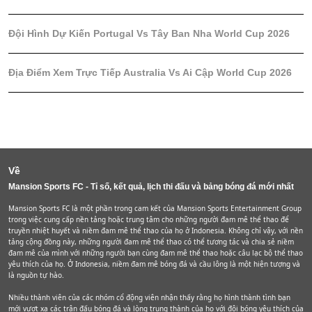
Đội Hình Dự Kiến Portugal Vs Tây Ban Nha World Cup 2026
Địa Điểm Xem Trực Tiếp Australia Vs Ai Cập World Cup 2026
Về
Mansion Sports FC - Tỉ số, kết quả, lịch thi đấu và bảng bóng đá mới nhất
Mansion Sports FC là một phần trong cam kết của Mansion Sports Entertainment Group
trong việc cung cấp nền tảng hoặc trung tâm cho những người đam mê thể thao để
truyền nhiệt huyết và niềm đam mê thể thao của họ ở Indonesia. Không chỉ vậy, với nền
tảng cộng đồng này, những người đam mê thể thao có thể tương tác và chia sẻ niềm
đam mê của mình với những người bạn cùng đam mê thể thao hoặc câu lạc bộ thể thao
yêu thích của họ. Ở Indonesia, niềm đam mê bóng đá và cầu lông là một hiện tượng và
là nguồn tự hào.
Nhiều thành viên của các nhóm cổ động viên nhận thấy rằng họ hình thành tình bạn
mới vượt xa các trận đấu bóng đá và lòng trung thành của họ với đội bóng yêu thích của