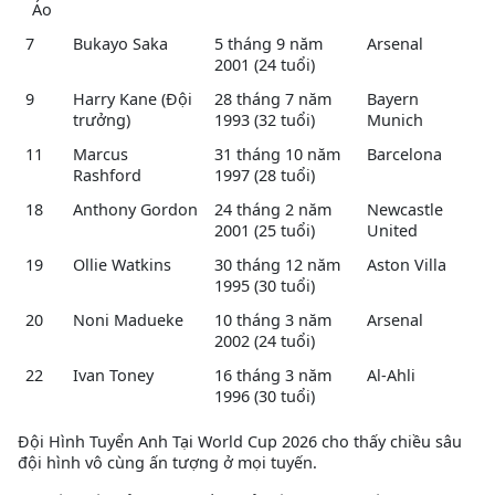
Áo
7
Bukayo Saka
5 tháng 9 năm
Arsenal
2001 (24 tuổi)
9
Harry Kane (Đội
28 tháng 7 năm
Bayern
trưởng)
1993 (32 tuổi)
Munich
11
Marcus
31 tháng 10 năm
Barcelona
Rashford
1997 (28 tuổi)
18
Anthony Gordon
24 tháng 2 năm
Newcastle
2001 (25 tuổi)
United
19
Ollie Watkins
30 tháng 12 năm
Aston Villa
1995 (30 tuổi)
20
Noni Madueke
10 tháng 3 năm
Arsenal
2002 (24 tuổi)
22
Ivan Toney
16 tháng 3 năm
Al-Ahli
1996 (30 tuổi)
Đội Hình Tuyển Anh Tại World Cup 2026 cho thấy chiều sâu
đội hình vô cùng ấn tượng ở mọi tuyến.