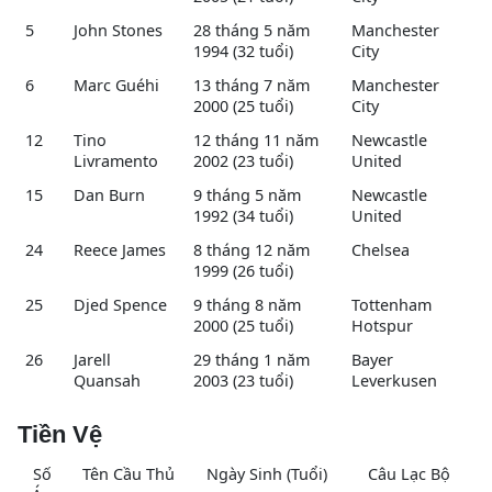
5
John Stones
28 tháng 5 năm
Manchester
1994 (32 tuổi)
City
6
Marc Guéhi
13 tháng 7 năm
Manchester
2000 (25 tuổi)
City
12
Tino
12 tháng 11 năm
Newcastle
Livramento
2002 (23 tuổi)
United
15
Dan Burn
9 tháng 5 năm
Newcastle
1992 (34 tuổi)
United
24
Reece James
8 tháng 12 năm
Chelsea
1999 (26 tuổi)
25
Djed Spence
9 tháng 8 năm
Tottenham
2000 (25 tuổi)
Hotspur
26
Jarell
29 tháng 1 năm
Bayer
Quansah
2003 (23 tuổi)
Leverkusen
Tiền Vệ
Số
Tên Cầu Thủ
Ngày Sinh (Tuổi)
Câu Lạc Bộ