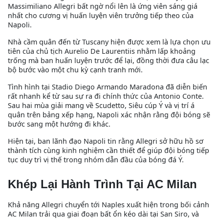
Massimiliano Allegri bất ngờ nổi lên là ứng viên sáng giá
nhất cho cương vị huấn luyện viên trưởng tiếp theo của
Napoli.
Nhà cầm quân đến từ Tuscany hiện được xem là lựa chọn ưu
tiên của chủ tịch Aurelio De Laurentiis nhằm lấp khoảng
trống mà ban huấn luyện trước để lại, đồng thời đưa câu lạc
bộ bước vào một chu kỳ cạnh tranh mới.
Tình hình tại Stadio Diego Armando Maradona đã diễn biến
rất nhanh kể từ sau sự ra đi chính thức của Antonio Conte.
Sau hai mùa giải mang về Scudetto, Siêu cúp Ý và vị trí á
quân trên bảng xếp hạng, Napoli xác nhận rằng đội bóng sẽ
bước sang một hướng đi khác.
Hiện tại, ban lãnh đạo Napoli tin rằng Allegri sở hữu hồ sơ
thành tích cùng kinh nghiệm cần thiết để giúp đội bóng tiếp
tục duy trì vị thế trong nhóm dẫn đầu của bóng đá Ý.
Khép Lại Hành Trình Tại AC Milan
Khả năng Allegri chuyển tới Naples xuất hiện trong bối cảnh
AC Milan trải qua giai đoạn bất ổn kéo dài tại San Siro, và