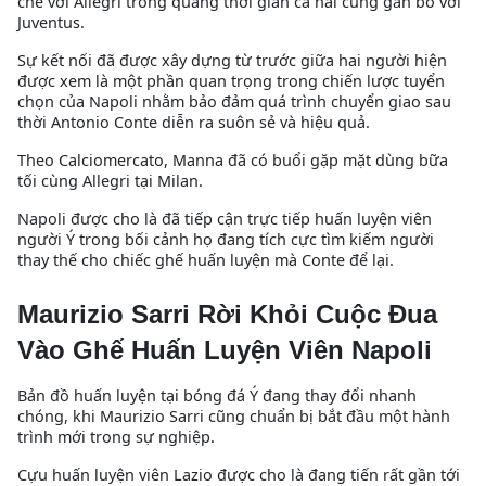
chẽ với Allegri trong quãng thời gian cả hai cùng gắn bó với
Juventus.
Sự kết nối đã được xây dựng từ trước giữa hai người hiện
được xem là một phần quan trọng trong chiến lược tuyển
chọn của Napoli nhằm bảo đảm quá trình chuyển giao sau
thời Antonio Conte diễn ra suôn sẻ và hiệu quả.
Theo Calciomercato, Manna đã có buổi gặp mặt dùng bữa
tối cùng Allegri tại Milan.
Napoli được cho là đã tiếp cận trực tiếp huấn luyện viên
người Ý trong bối cảnh họ đang tích cực tìm kiếm người
thay thế cho chiếc ghế huấn luyện mà Conte để lại.
Maurizio Sarri Rời Khỏi Cuộc Đua
Vào Ghế Huấn Luyện Viên Napoli
Bản đồ huấn luyện tại bóng đá Ý đang thay đổi nhanh
chóng, khi Maurizio Sarri cũng chuẩn bị bắt đầu một hành
trình mới trong sự nghiệp.
Cựu huấn luyện viên Lazio được cho là đang tiến rất gần tới