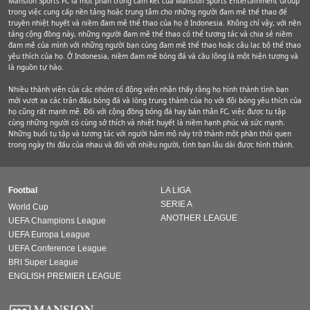
Mansion Sports FC là một phần trong cam kết của Mansion Sports Entertainment Group
trong việc cung cấp nền tảng hoặc trung tâm cho những người đam mê thể thao để
truyền nhiệt huyết và niềm đam mê thể thao của họ ở Indonesia. Không chỉ vậy, với nền
tảng cộng đồng này, những người đam mê thể thao có thể tương tác và chia sẻ niềm
đam mê của mình với những người bạn cùng đam mê thể thao hoặc câu lạc bộ thể thao
yêu thích của họ. Ở Indonesia, niềm đam mê bóng đá và cầu lông là một hiện tượng và
là nguồn tự hào.
Nhiều thành viên của các nhóm cổ động viên nhận thấy rằng họ hình thành tình bạn
mới vượt xa các trận đấu bóng đá và lòng trung thành của họ với đội bóng yêu thích của
họ cũng rất mạnh mẽ. Đối với cộng đồng bóng đá hay bản thân FC, việc được tụ tập
cùng những người có cùng sở thích và nhiệt huyết là niềm hạnh phúc và sức mạnh.
Những buổi tụ tập và tương tác với người hâm mộ này trở thành một phần thói quen
trong ngày thi đấu của nhau và đối với nhiều người, tình bạn lâu dài được hình thành.
Footbal
LA LIGA
SERIE A
World Cup
ANOTHER LEAGUE
UEFA Champions League
UEFA Europa League
UEFA Conference League
BRI Super League
ENGLISH PREMIER LEAGUE