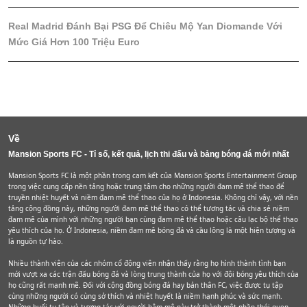
Real Madrid Đánh Bại PSG Để Chiêu Mộ Yan Diomande Với
Mức Giá Hơn 100 Triệu Euro
Về
Mansion Sports FC - Tỉ số, kết quả, lịch thi đấu và bảng bóng đá mới nhất
Mansion Sports FC là một phần trong cam kết của Mansion Sports Entertainment Group
trong việc cung cấp nền tảng hoặc trung tâm cho những người đam mê thể thao để
truyền nhiệt huyết và niềm đam mê thể thao của họ ở Indonesia. Không chỉ vậy, với nền
tảng cộng đồng này, những người đam mê thể thao có thể tương tác và chia sẻ niềm
đam mê của mình với những người bạn cùng đam mê thể thao hoặc câu lạc bộ thể thao
yêu thích của họ. Ở Indonesia, niềm đam mê bóng đá và cầu lông là một hiện tượng và
là nguồn tự hào.
Nhiều thành viên của các nhóm cổ động viên nhận thấy rằng họ hình thành tình bạn
mới vượt xa các trận đấu bóng đá và lòng trung thành của họ với đội bóng yêu thích của
họ cũng rất mạnh mẽ. Đối với cộng đồng bóng đá hay bản thân FC, việc được tụ tập
cùng những người có cùng sở thích và nhiệt huyết là niềm hạnh phúc và sức mạnh.