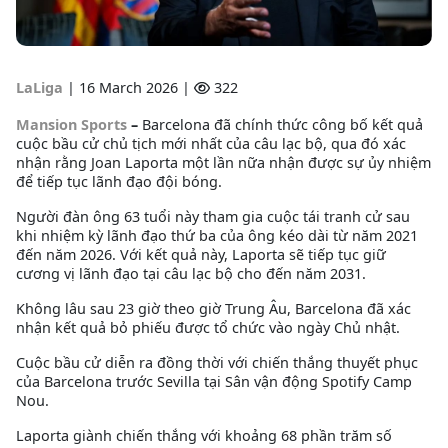
LaLiga
|
16 March 2026 |
322
Mansion Sports
–
Barcelona đã chính thức công bố kết quả
cuộc bầu cử chủ tịch mới nhất của câu lạc bộ, qua đó xác
nhận rằng Joan Laporta một lần nữa nhận được sự ủy nhiệm
để tiếp tục lãnh đạo đội bóng.
Người đàn ông 63 tuổi này tham gia cuộc tái tranh cử sau
khi nhiệm kỳ lãnh đạo thứ ba của ông kéo dài từ năm 2021
đến năm 2026. Với kết quả này, Laporta sẽ tiếp tục giữ
cương vị lãnh đạo tại câu lạc bộ cho đến năm 2031.
Không lâu sau 23 giờ theo giờ Trung Âu, Barcelona đã xác
nhận kết quả bỏ phiếu được tổ chức vào ngày Chủ nhật.
Cuộc bầu cử diễn ra đồng thời với chiến thắng thuyết phục
của Barcelona trước Sevilla tại Sân vận động Spotify Camp
Nou.
Laporta giành chiến thắng với khoảng 68 phần trăm số