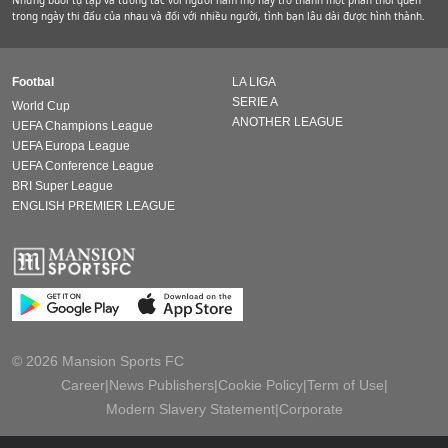
Những buổi tụ tập và tương tác với người hâm mộ này trở thành một phần thói quen
trong ngày thi đấu của nhau và đối với nhiều người, tình bạn lâu dài được hình thành.
Footbal
LA LIGA
SERIE A
World Cup
ANOTHER LEAGUE
UEFA Champions League
UEFA Europa League
UEFA Conference League
BRI Super League
ENGLISH PREMIER LEAGUE
© 2026 Mansion Sports FC
Career
|
News Publishers
|
Cookie Policy
|
Term of Use
|
Modern Slavery Statement
|
Corporate