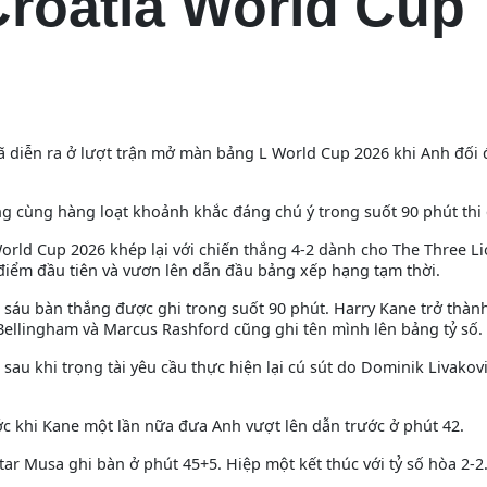
roatia World Cup
ã diễn ra ở lượt trận mở màn bảng L World Cup 2026 khi Anh đối 
ng cùng hàng loạt khoảnh khắc đáng chú ý trong suốt 90 phút thi
orld Cup 2026 khép lại với chiến thắng 4-2 dành cho The Three Li
 điểm đầu tiên và vươn lên dẫn đầu bảng xếp hạng tạm thời.
 sáu bàn thắng được ghi trong suốt 90 phút. Harry Kane trở thàn
Bellingham và Marcus Rashford cũng ghi tên mình lên bảng tỷ số.
u khi trọng tài yêu cầu thực hiện lại cú sút do Dominik Livakovi
ớc khi Kane một lần nữa đưa Anh vượt lên dẫn trước ở phút 42.
tar Musa ghi bàn ở phút 45+5. Hiệp một kết thúc với tỷ số hòa 2-2