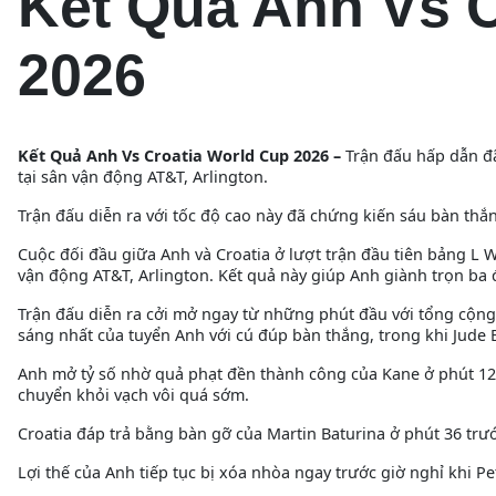
Kết Quả Anh Vs C
2026
Kết Quả Anh Vs Croatia World Cup 2026 –
Trận đấu hấp dẫn đ
tại sân vận động AT&T, Arlington.
Trận đấu diễn ra với tốc độ cao này đã chứng kiến sáu bàn thắ
Cuộc đối đầu giữa Anh và Croatia ở lượt trận đầu tiên bảng L W
vận động AT&T, Arlington. Kết quả này giúp Anh giành trọn ba
Trận đấu diễn ra cởi mở ngay từ những phút đầu với tổng cộng
sáng nhất của tuyển Anh với cú đúp bàn thắng, trong khi Jude 
Anh mở tỷ số nhờ quả phạt đền thành công của Kane ở phút 12 sa
chuyển khỏi vạch vôi quá sớm.
Croatia đáp trả bằng bàn gỡ của Martin Baturina ở phút 36 trư
Lợi thế của Anh tiếp tục bị xóa nhòa ngay trước giờ nghỉ khi Pe