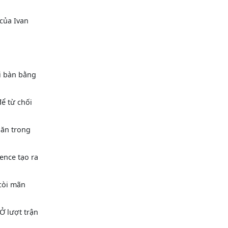
của Ivan
hi bàn bằng
ể từ chối
hăn trong
ence tạo ra
còi mãn
Ở lượt trận