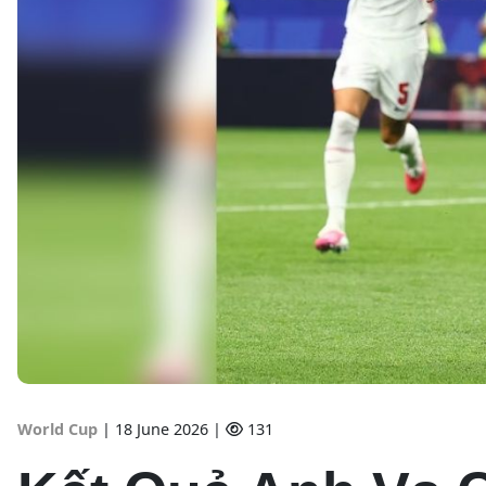
World Cup
|
18 June 2026 |
131