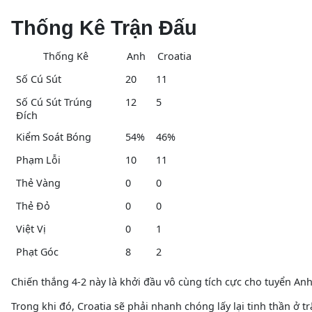
Thống Kê Trận Đấu
Thống Kê
Anh
Croatia
Số Cú Sút
20
11
Số Cú Sút Trúng
12
5
Đích
Kiểm Soát Bóng
54%
46%
Phạm Lỗi
10
11
Thẻ Vàng
0
0
Thẻ Đỏ
0
0
Việt Vị
0
1
Phạt Góc
8
2
Chiến thắng 4-2 này là khởi đầu vô cùng tích cực cho tuyển Anh
Trong khi đó, Croatia sẽ phải nhanh chóng lấy lại tinh thần ở 