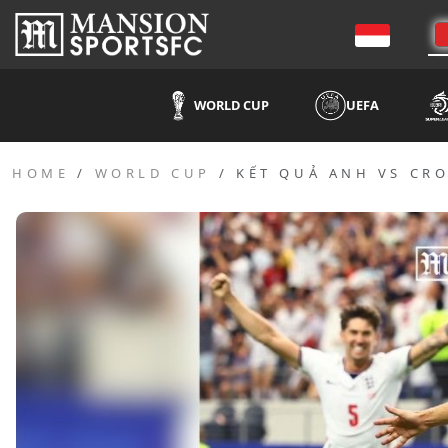
WORLD CUP
UEFA
HOME
WORLD CUP
KẾT QUẢ ANH VS CRO