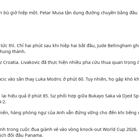
gian bù giờ hiệp một. Petar Musa tận dụng đường chuyền bằng đầu 
ức thì. Chỉ hai phút sau khi hiệp hai bắt đầu, Jude Bellingham g
khung thành.
 Croatia. Livakovic đã thực hiện nhiều pha cứu thua quan trọng đ
acic vào sân thay Luka Modric ở phút 60. Tuy nhiên, họ gặp khó k
ại hiệu quả ở phút 85. Sự phối hợp giữa Bukayo Saka và Djed Sp
-2.
 nhiên, hàng phòng ngự của Anh vẫn đứng vững cho đến khi tiếng 
Anh trong cuộc đua giành vé vào vòng knock-out World Cup 2026. 
lịch đối đầu Panama.