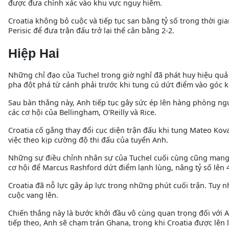
được đưa chính xác vào khu vực nguy hiểm.
Croatia không bỏ cuộc và tiếp tục san bằng tỷ số trong thời 
Perisic để đưa trận đấu trở lại thế cân bằng 2-2.
Hiệp Hai
Những chỉ đạo của Tuchel trong giờ nghỉ đã phát huy hiệu quả t
pha đột phá từ cánh phải trước khi tung cú dứt điểm vào góc 
Sau bàn thắng này, Anh tiếp tục gây sức ép lên hàng phòng ngự
các cơ hội của Bellingham, O'Reilly và Rice.
Croatia cố gắng thay đổi cục diện trận đấu khi tung Mateo Kov
việc theo kịp cường độ thi đấu của tuyển Anh.
Những sự điều chỉnh nhân sự của Tuchel cuối cùng cũng mang l
cơ hội để Marcus Rashford dứt điểm lạnh lùng, nâng tỷ số lên 4
Croatia đã nỗ lực gây áp lực trong những phút cuối trận. Tuy
cuộc vang lên.
Chiến thắng này là bước khởi đầu vô cùng quan trọng đối với 
tiếp theo, Anh sẽ chạm trán Ghana, trong khi Croatia được lên 