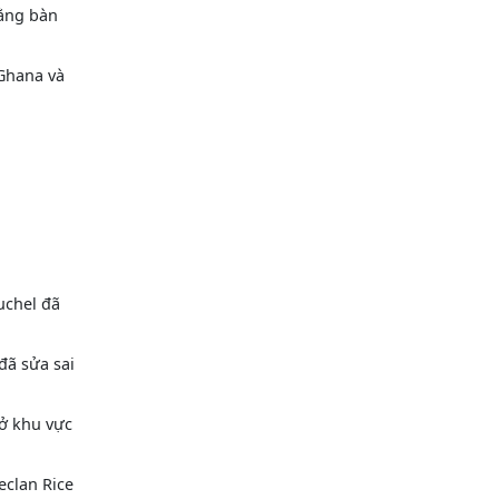
bằng bàn
 Ghana và
uchel đã
đã sửa sai
 ở khu vực
eclan Rice