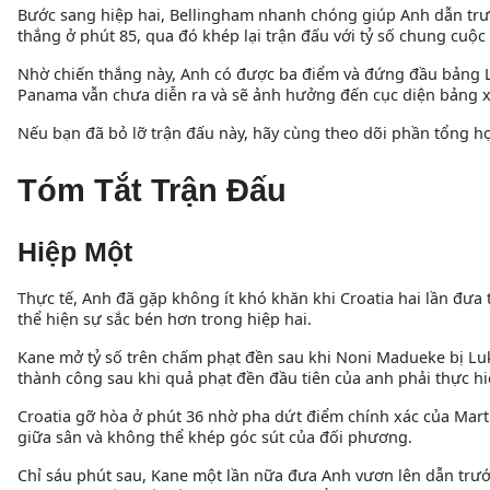
Bước sang hiệp hai, Bellingham nhanh chóng giúp Anh dẫn trư
thắng ở phút 85, qua đó khép lại trận đấu với tỷ số chung cuộc 
Nhờ chiến thắng này, Anh có được ba điểm và đứng đầu bảng L.
Panama vẫn chưa diễn ra và sẽ ảnh hưởng đến cục diện bảng x
Nếu bạn đã bỏ lỡ trận đấu này, hãy cùng theo dõi phần tổng h
Tóm Tắt Trận Đấu
Hiệp Một
Thực tế, Anh đã gặp không ít khó khăn khi Croatia hai lần đưa
thể hiện sự sắc bén hơn trong hiệp hai.
Kane mở tỷ số trên chấm phạt đền sau khi Noni Madueke bị Lu
thành công sau khi quả phạt đền đầu tiên của anh phải thực hiệ
Croatia gỡ hòa ở phút 36 nhờ pha dứt điểm chính xác của Mart
giữa sân và không thể khép góc sút của đối phương.
Chỉ sáu phút sau, Kane một lần nữa đưa Anh vươn lên dẫn trướ