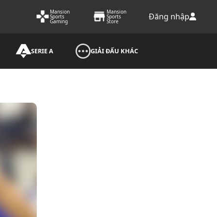
Mansion
Mansion
Đăng nhập
Sports
Sports
Gaming
Store
SERIE A
GIẢI ĐẤU KHÁC