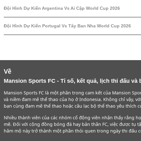
Đội Hình Dự Kiến Argentina Vs Ai Cập World Cup 2026
Đội Hình Dự Kiến Portugal Vs Tây Ban Nha World Cup 2026
Về
Mansion Sports FC - Tỉ số, kết quả, lịch thi đấu v
Mansion Sports FC là một phần trong cam kết của Mansion Spor
và niềm đam mê thể thao của họ ở Indonesia. Không chỉ vậy, v
bạn cùng đam mê thể thao hoặc câu lạc bộ thể thao yêu thích c
Nhiều thành viên của các nhóm cổ động viên nhận thấy rằng họ 
mẽ. Đối với cộng đồng bóng đá hay bản thân FC, việc được tụ t
hâm mộ này trở thành một phần thói quen trong ngày thi đấu củ