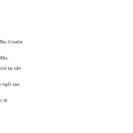
đầu Croatia
 đấu.
ons tại sân
h ngôi sao
c di
.