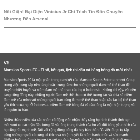
Nổi Giận! Đại Diện Vinicius Jr Chỉ Trích Tin Đồn Chuyển
Nhượng Đến Arsenal
Về
Mansion Sports FC - Tỉ số, kết quả, lịch thi đấu và bảng bóng đá mới nhất
Mansion Sports FC là một phần trong cam kết của Mansion Sports Entertainment Group
trong việc cung cấp nền tảng hoặc trung tâm cho những người đam mê thể thao để
truyền nhiệt huyết và niềm đam mê thể thao của họ ở Indonesia. Không chỉ vậy, với nền
tảng cộng đồng này, những người đam mê thể thao có thể tương tác và chia sẻ niềm
đam mê của mình với những người bạn cùng đam mê thể thao hoặc câu lạc bộ thể thao
yêu thích của họ. Ở Indonesia, niềm đam mê bóng đá và cầu lông là một hiện tượng và
là nguồn tự hào.
Nhiều thành viên của các nhóm cổ động viên nhận thấy rằng họ hình thành tình bạn
mới vượt xa các trận đấu bóng đá và lòng trung thành của họ với đội bóng yêu thích của
họ cũng rất mạnh mẽ. Đối với cộng đồng bóng đá hay bản thân FC, việc được tụ tập
cùng những người có cùng sở thích và nhiệt huyết là niềm hạnh phúc và sức mạnh.
Những buổi tụ tập và tương tác với người hâm mộ này trở thành một phần thói quen