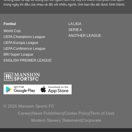
trong ngày thi đấu của nhau và đối với nhiều người, tình bạn lâu dài được hình thành.
Footbal
LA LIGA
SERIE A
World Cup
ANOTHER LEAGUE
UEFA Champions League
UEFA Europa League
UEFA Conference League
BRI Super League
ENGLISH PREMIER LEAGUE
© 2026 Mansion Sports FC
Career
|
News Publishers
|
Cookie Policy
|
Term of Use
|
Modern Slavery Statement
|
Corporate