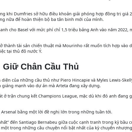
g khi Dumfries sở hữu điều khoản giải phóng hợp đồng trị giá 2
ng nữa để hoàn thiện bộ ba tân binh mới của mình.
 anh cho Basel với mức phí chỉ 1,5 triệu bảng Anh vào năm 2022, 
h trở thành tài sản chiến thuật mà Mourinho rất muốn tích hợp vào 
ệc tại thủ đô nước Ý.
h Giữ Chân Cầu Thủ
ện diện của những cầu thủ như Piero Hincapie và Myles Lewis-Skelly
òn giáng mạnh vào dự án mà Arteta đang xây dựng.
hát ở trận chung kết Champions League, mặc dù khi đó anh đang 
 Arsenal bằng một lời đề nghị lớn trong những tuần tới.
nhất” đến Santiago Bernabeu giữa cuộc cạnh tranh trong kỳ bầu cử
nh một trong những câu chuyện nổi bật nhất của kỳ chuyển nhượn