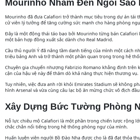
Mourinho Nhắm Đến Ngôi Sao 
Mourinho đã đưa Calafiori trở thành mục tiêu trong dự án tái t
cử viên lý tưởng để tăng cường sức mạnh cho hàng phòng ngự
Đây là một động thái táo bạo bởi Mourinho từng bán Calafiori k
một bản hợp đồng xuất sắc dành cho Real Madrid.
Cầu thủ người Ý đã nâng tầm danh tiếng của mình một cách n
triệu bảng Anh và trở thành một phần quan trọng trong hệ thố
Chuyên gia chuyển nhượng Fabrizio Romano khẳng định trên k
cận của hậu vệ này để thăm dò khả năng thực hiện thương vụ.
Tuy nhiên, việc đưa anh rời khỏi Emirates Stadium sẽ không phả
hình Arsenal và vừa cùng câu lạc bộ ăn mừng chức vô địch đầu
Xây Dựng Bức Tường Phòng 
Nỗ lực chiêu mộ Calafiori là một phần trong chiến lược rộng 
chắc chắn nổi tiếng trong hệ thống phòng ngự của mình.
Huấn luyện viên người Bồ Đào Nha được cho là đã đạt thỏa thu