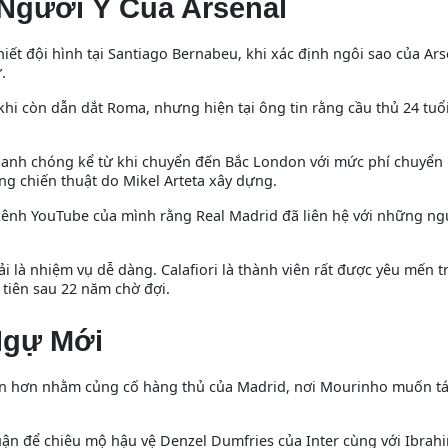
Người Ý Của Arsenal
hiết đội hình tại Santiago Bernabeu, khi xác định ngôi sao của Ars
.
hi còn dẫn dắt Roma, nhưng hiện tại ông tin rằng cầu thủ 24 tuổi
hanh chóng kể từ khi chuyển đến Bắc London với mức phí chuyể
ng chiến thuật do Mikel Arteta xây dựng.
ênh YouTube của mình rằng Real Madrid đã liên hệ với những ng
i là nhiệm vụ dễ dàng. Calafiori là thành viên rất được yêu mến t
 tiên sau 22 năm chờ đợi.
Ngự Mới
lớn hơn nhằm củng cố hàng thủ của Madrid, nơi Mourinho muốn tá
ận để chiêu mộ hậu vệ Denzel Dumfries của Inter cùng với Ibrah