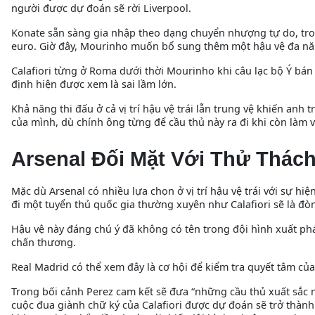
người được dự đoán sẽ rời Liverpool.
Konate sẵn sàng gia nhập theo dạng chuyển nhượng tự do, tron
euro. Giờ đây, Mourinho muốn bổ sung thêm một hậu vệ đa nă
Calafiori từng ở Roma dưới thời Mourinho khi câu lạc bộ Ý bán
định hiện được xem là sai lầm lớn.
Khả năng thi đấu ở cả vị trí hậu vệ trái lẫn trung vệ khiến an
của mình, dù chính ông từng để cầu thủ này ra đi khi còn làm vi
Arsenal Đối Mặt Với Thử Thác
Mặc dù Arsenal có nhiều lựa chọn ở vị trí hậu vệ trái với sự hi
đi một tuyển thủ quốc gia thường xuyên như Calafiori sẽ là đ
Hậu vệ này đáng chú ý đã không có tên trong đội hình xuất p
chấn thương.
Real Madrid có thể xem đây là cơ hội để kiểm tra quyết tâm của
Trong bối cảnh Perez cam kết sẽ đưa “những cầu thủ xuất sắc 
cuộc đua giành chữ ký của Calafiori được dự đoán sẽ trở thà