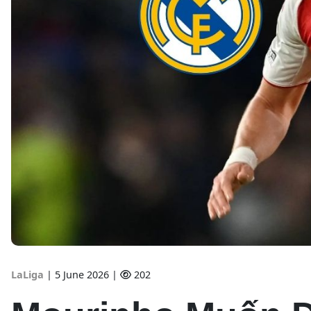
LaLiga
|
5 June 2026 |
202