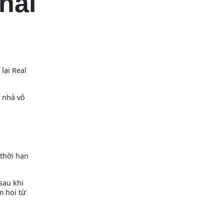
nal
lại Real
a nhà vô
thời hạn
sau khi
m hoi từ