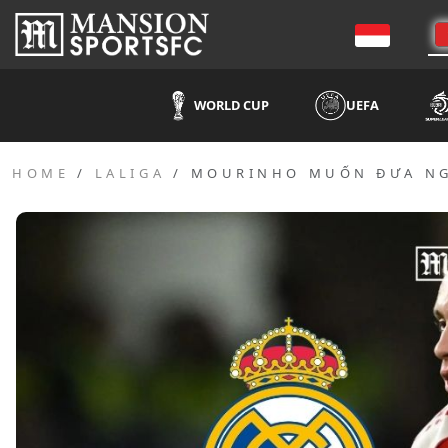
WORLD CUP
UEFA
HOME
LALIGA
MOURINHO MUỐN ĐƯA NGÔ