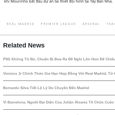
khi Mourinho bắt đầu dự án tái thiết đội hình tại Tây Ban Nha.
REAL MADRID
PREMIER LEAGUE
ARSENAL
TRA
Related News
PSG Không Từ Bỏ, Chuẩn Bị Đưa Ra Đề Nghị Lớn Hơn Để Chiê
Vinicius Jr Chính Thức Gia Hạn Hợp Đồng Với Real Madrid, Từ 
Bernardo Silva Tiết Lộ Lý Do Chuyển Đến Madrid
Vì Barcelona, Người Đại Diện Của Julián Álvarez Tổ Chức Cuộc