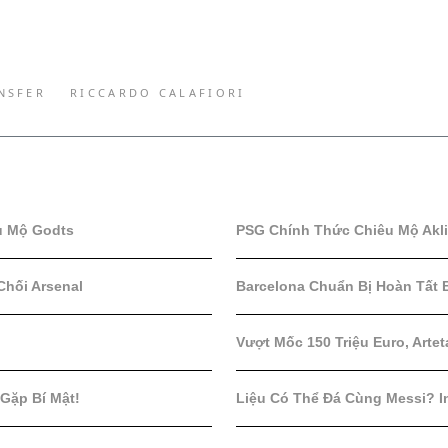
NSFER
RICCARDO CALAFIORI
u Mộ Godts
PSG Chính Thức Chiêu Mộ Akl
Chối Arsenal
Barcelona Chuẩn Bị Hoàn Tất 
Vượt Mốc 150 Triệu Euro, Artet
 Gặp Bí Mật!
Liệu Có Thể Đá Cùng Messi? In