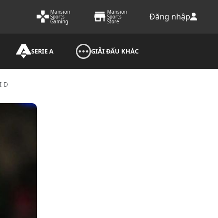
Mansion
Mansion
Đăng nhập
Sports
Sports
Gaming
Store
SERIE A
GIẢI ĐẤU KHÁC
ID