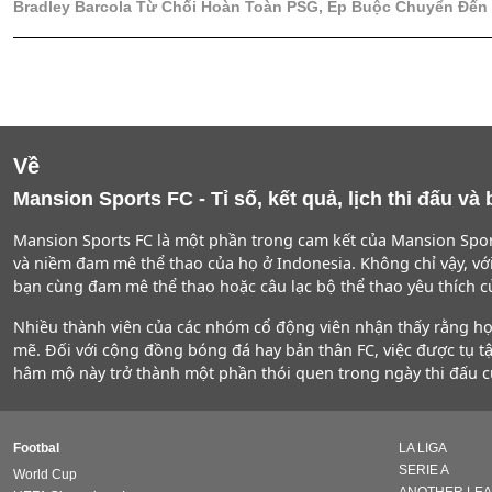
Bradley Barcola Từ Chối Hoàn Toàn PSG, Ép Buộc Chuyển Đến 
Về
Mansion Sports FC - Tỉ số, kết quả, lịch thi đấu v
Mansion Sports FC là một phần trong cam kết của Mansion Spor
và niềm đam mê thể thao của họ ở Indonesia. Không chỉ vậy, v
bạn cùng đam mê thể thao hoặc câu lạc bộ thể thao yêu thích c
Nhiều thành viên của các nhóm cổ động viên nhận thấy rằng họ 
mẽ. Đối với cộng đồng bóng đá hay bản thân FC, việc được tụ t
hâm mộ này trở thành một phần thói quen trong ngày thi đấu củ
Footbal
LA LIGA
SERIE A
World Cup
ANOTHER LE