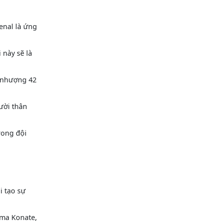
enal là ứng
 này sẽ là
n nhượng 42
ười thân
rong đội
i tạo sự
ima Konate,