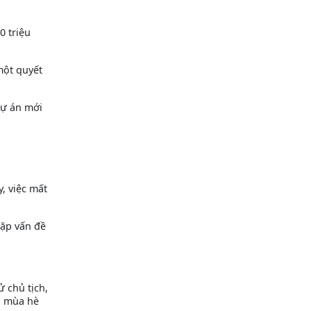
0 triệu
một quyết
dự án mới
, việc mất
gặp vấn đề
 chủ tịch,
g mùa hè