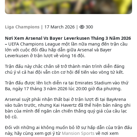
Liga Champions
|
17 March 2026 |
300
Nơi Xem Arsenal Vs Bayer Leverkusen Tháng 3 Năm 2026
–
UEFA Champions League một lần nữa mang đến trận cầu
lớn với cuộc đối đầu hấp dẫn giữa Arsenal và Bayer
Leverkusen ở trận lượt về vòng 16 đội.
Trận đấu này chắc chắn sẽ trở thành màn trình diễn đáng
chú ý vì cả hai đội vẫn còn cơ hội để tiến vào vòng tứ kết.
Trận đấu được lên lịch diễn ra tại Emirates Stadium vào thứ
Ba, ngày 17 tháng 3 năm 2026 lúc 20:00 giờ địa phương.
Arsenal suýt phải nhận thất bại ở trận lượt đi tại BayArena
vào tuần trước, nhưng Kai Havertz đã thể hiện bản năng ghi
bàn của mình để ngăn cản chiến thắng quý giá của câu lạc
bộ cũ.
Đối với những ai không muốn bỏ lỡ sự hấp dẫn của trận đấu
này, hãy cùng xem gợi ý từ
Mansion Sports
về nơi xem