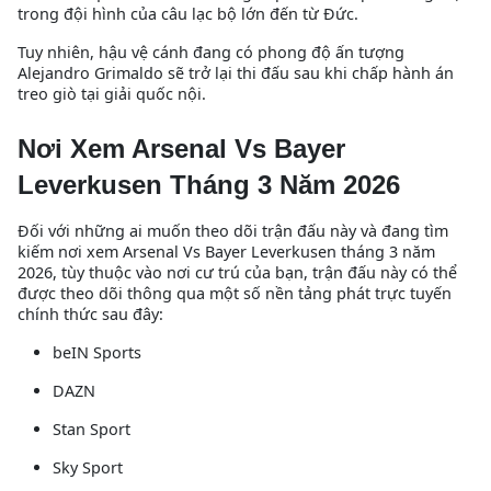
trong đội hình của câu lạc bộ lớn đến từ Đức.
Tuy nhiên, hậu vệ cánh đang có phong độ ấn tượng
Alejandro Grimaldo sẽ trở lại thi đấu sau khi chấp hành án
treo giò tại giải quốc nội.
Nơi Xem Arsenal Vs Bayer
Leverkusen Tháng 3 Năm 2026
Đối với những ai muốn theo dõi trận đấu này và đang tìm
kiếm nơi xem Arsenal Vs Bayer Leverkusen tháng 3 năm
2026, tùy thuộc vào nơi cư trú của bạn, trận đấu này có thể
được theo dõi thông qua một số nền tảng phát trực tuyến
chính thức sau đây:
beIN Sports
DAZN
Stan Sport
Sky Sport