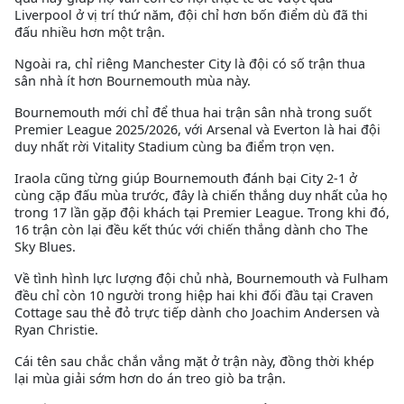
Liverpool ở vị trí thứ năm, đội chỉ hơn bốn điểm dù đã thi
đấu nhiều hơn một trận.
Ngoài ra, chỉ riêng Manchester City là đội có số trận thua
sân nhà ít hơn Bournemouth mùa này.
Bournemouth mới chỉ để thua hai trận sân nhà trong suốt
Premier League 2025/2026, với Arsenal và Everton là hai đội
duy nhất rời Vitality Stadium cùng ba điểm trọn vẹn.
Iraola cũng từng giúp Bournemouth đánh bại City 2-1 ở
cùng cặp đấu mùa trước, đây là chiến thắng duy nhất của họ
trong 17 lần gặp đội khách tại Premier League. Trong khi đó,
16 trận còn lại đều kết thúc với chiến thắng dành cho The
Sky Blues.
Về tình hình lực lượng đội chủ nhà, Bournemouth và Fulham
đều chỉ còn 10 người trong hiệp hai khi đối đầu tại Craven
Cottage sau thẻ đỏ trực tiếp dành cho Joachim Andersen và
Ryan Christie.
Cái tên sau chắc chắn vắng mặt ở trận này, đồng thời khép
lại mùa giải sớm hơn do án treo giò ba trận.