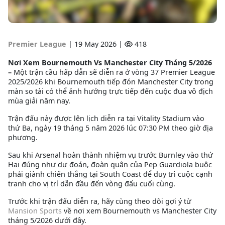
Premier League
|
19 May 2026 |
418
Nơi Xem Bournemouth Vs Manchester City Tháng 5/2026
–
Một trận cầu hấp dẫn sẽ diễn ra ở vòng 37 Premier League
2025/2026 khi Bournemouth tiếp đón Manchester City trong
màn so tài có thể ảnh hưởng trực tiếp đến cuộc đua vô địch
mùa giải năm nay.
Trận đấu này được lên lịch diễn ra tại Vitality Stadium vào
thứ Ba, ngày 19 tháng 5 năm 2026 lúc 07:30 PM theo giờ địa
phương.
Sau khi Arsenal hoàn thành nhiệm vụ trước Burnley vào thứ
Hai đúng như dự đoán, đoàn quân của Pep Guardiola buộc
phải giành chiến thắng tại South Coast để duy trì cuộc cạnh
tranh cho vị trí dẫn đầu đến vòng đấu cuối cùng.
Trước khi trận đấu diễn ra, hãy cùng theo dõi gợi ý từ
Mansion Sports
về nơi xem Bournemouth vs Manchester City
tháng 5/2026 dưới đây.