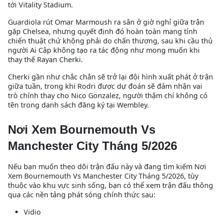
tới Vitality Stadium.
Guardiola rút Omar Marmoush ra sân ở giờ nghỉ giữa trận
gặp Chelsea, nhưng quyết định đó hoàn toàn mang tính
chiến thuật chứ không phải do chấn thương, sau khi cầu thủ
người Ai Cập không tạo ra tác động như mong muốn khi
thay thế Rayan Cherki.
Cherki gần như chắc chắn sẽ trở lại đội hình xuất phát ở trận
giữa tuần, trong khi Rodri được dự đoán sẽ đảm nhận vai
trò chính thay cho Nico Gonzalez, người thậm chí không có
tên trong danh sách đăng ký tại Wembley.
Nơi Xem Bournemouth Vs
Manchester City Tháng 5/2026
Nếu bạn muốn theo dõi trận đấu này và đang tìm kiếm Nơi
Xem Bournemouth Vs Manchester City Tháng 5/2026, tùy
thuộc vào khu vực sinh sống, bạn có thể xem trận đấu thông
qua các nền tảng phát sóng chính thức sau:
Vidio