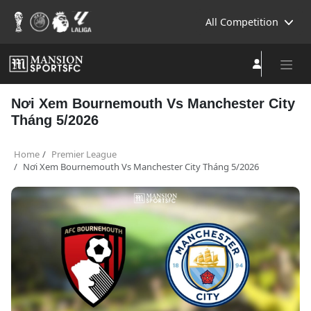
All Competition
Nơi Xem Bournemouth Vs Manchester City
Tháng 5/2026
Home
Premier League
Nơi Xem Bournemouth Vs Manchester City Tháng 5/2026