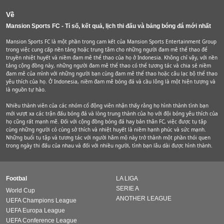
Về
Mansion Sports FC - Tỉ số, kết quả, lịch thi đấu và bảng bóng đá mới nhất
Mansion Sports FC là một phần trong cam kết của Mansion Sports Entertainment Group
trong việc cung cấp nền tảng hoặc trung tâm cho những người đam mê thể thao để
truyền nhiệt huyết và niềm đam mê thể thao của họ ở Indonesia. Không chỉ vậy, với nền
tảng cộng đồng này, những người đam mê thể thao có thể tương tác và chia sẻ niềm
đam mê của mình với những người bạn cùng đam mê thể thao hoặc câu lạc bộ thể thao
yêu thích của họ. Ở Indonesia, niềm đam mê bóng đá và cầu lông là một hiện tượng và
là nguồn tự hào.
Nhiều thành viên của các nhóm cổ động viên nhận thấy rằng họ hình thành tình bạn
mới vượt xa các trận đấu bóng đá và lòng trung thành của họ với đội bóng yêu thích của
họ cũng rất mạnh mẽ. Đối với cộng đồng bóng đá hay bản thân FC, việc được tụ tập
cùng những người có cùng sở thích và nhiệt huyết là niềm hạnh phúc và sức mạnh.
Những buổi tụ tập và tương tác với người hâm mộ này trở thành một phần thói quen
trong ngày thi đấu của nhau và đối với nhiều người, tình bạn lâu dài được hình thành.
Footbal
LA LIGA
SERIE A
World Cup
ANOTHER LEAGUE
UEFA Champions League
UEFA Europa League
UEFA Conference League