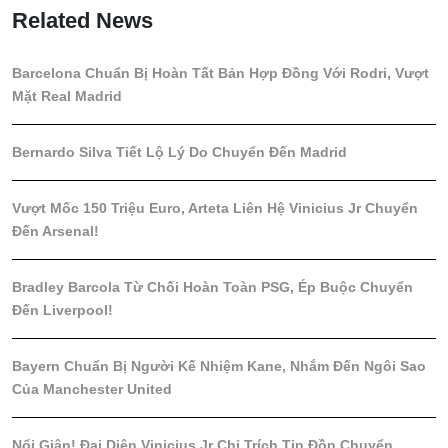
Related News
Barcelona Chuẩn Bị Hoàn Tất Bản Hợp Đồng Với Rodri, Vượt
Mặt Real Madrid
Bernardo Silva Tiết Lộ Lý Do Chuyển Đến Madrid
Vượt Mốc 150 Triệu Euro, Arteta Liên Hệ Vinicius Jr Chuyển
Đến Arsenal!
Bradley Barcola Từ Chối Hoàn Toàn PSG, Ép Buộc Chuyển
Đến Liverpool!
Bayern Chuẩn Bị Người Kế Nhiệm Kane, Nhắm Đến Ngôi Sao
Của Manchester United
Nổi Giận! Đại Diện Vinicius Jr Chỉ Trích Tin Đồn Chuyển