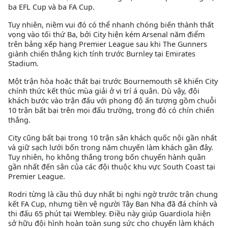
ba EFL Cup và ba FA Cup.
Tuy nhiên, niềm vui đó có thể nhanh chóng biến thành thất
vọng vào tối thứ Ba, bởi City hiện kém Arsenal năm điểm
trên bảng xếp hạng Premier League sau khi The Gunners
giành chiến thắng kịch tính trước Burnley tại Emirates
Stadium.
Một trận hòa hoặc thất bại trước Bournemouth sẽ khiến City
chính thức kết thúc mùa giải ở vị trí á quân. Dù vậy, đội
khách bước vào trận đấu với phong độ ấn tượng gồm chuỗi
10 trận bất bại trên mọi đấu trường, trong đó có chín chiến
thắng.
City cũng bất bại trong 10 trận sân khách quốc nội gần nhất
và giữ sạch lưới bốn trong năm chuyến làm khách gần đây.
Tuy nhiên, họ không thắng trong bốn chuyến hành quân
gần nhất đến sân của các đội thuộc khu vực South Coast tại
Premier League.
Rodri từng là cầu thủ duy nhất bị nghi ngờ trước trận chung
kết FA Cup, nhưng tiền vệ người Tây Ban Nha đã đá chính và
thi đấu 65 phút tại Wembley. Điều này giúp Guardiola hiện
sở hữu đội hình hoàn toàn sung sức cho chuyến làm khách