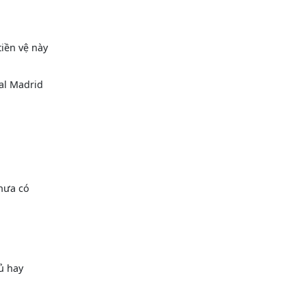
tiền vệ này
al Madrid
chưa có
ủ hay