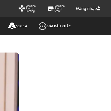
Mansion
Mansion
Đăng nhập
Sports
Sports
Gaming
Store
SERIE A
GIẢI ĐẤU KHÁC