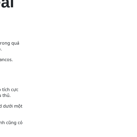
al
trong quá
.
lancos.
 tích cực
u thủ.
id dưới một
anh cũng có