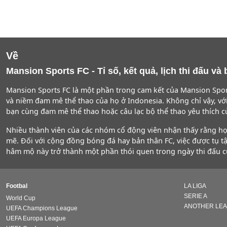
Về
Mansion Sports FC - Tỉ số, kết quả, lịch thi đấu v
Mansion Sports FC là một phần trong cam kết của Mansion Spor
và niềm đam mê thể thao của họ ở Indonesia. Không chỉ vậy, v
bạn cùng đam mê thể thao hoặc câu lạc bộ thể thao yêu thích c
Nhiều thành viên của các nhóm cổ động viên nhận thấy rằng họ 
mẽ. Đối với cộng đồng bóng đá hay bản thân FC, việc được tụ t
hâm mộ này trở thành một phần thói quen trong ngày thi đấu củ
Footbal
LA LIGA
SERIE A
World Cup
ANOTHER LE
UEFA Champions League
UEFA Europa League