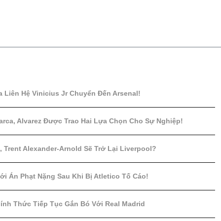
a Liên Hệ Vinicius Jr Chuyển Đến Arsenal!
arca, Alvarez Được Trao Hai Lựa Chọn Cho Sự Nghiệp!
 Trent Alexander-Arnold Sẽ Trở Lại Liverpool?
ới Án Phạt Nặng Sau Khi Bị Atletico Tố Cáo!
Chính Thức Tiếp Tục Gắn Bó Với Real Madrid