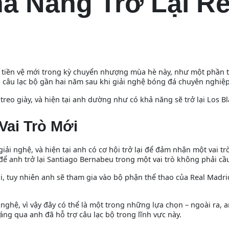
ả Năng Trở Lại Re
 tiền vệ mới trong kỳ chuyển nhượng mùa hè này, như một phần 
ời câu lạc bộ gần hai năm sau khi giải nghệ bóng đá chuyên nghiệp
treo giày, và hiện tại anh dường như có khả năng sẽ trở lại Los B
Vai Trò Mới
iải nghệ, và hiện tại anh có cơ hội trở lại để đảm nhận một vai trò
 để anh trở lại Santiago Bernabeu trong một vai trò không phải cầ
ại, tuy nhiên anh sẽ tham gia vào bộ phận thể thao của Real Madr
i nghệ, vì vậy đây có thể là một trong những lựa chọn – ngoài ra, 
ng qua anh đã hỗ trợ câu lạc bộ trong lĩnh vực này.