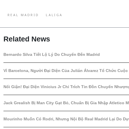
REAL MADRID
LALIGA
Related News
Bernardo Silva Tiết Lộ Lý Do Chuyển Đến Madrid
Vì Barcelona, Người Đại Diện Của Julián Álvarez Tổ Chức Cuộc
Nổi Giận! Đại Diện Vinicius Jr Chỉ Trích Tin Đồn Chuyển Nhượn
Jack Grealish Bị Man City Gạt Bỏ, Chuẩn Bị Gia Nhập Atletico 
Mourinho Muốn Có Rodri, Nhưng Nội Bộ Real Madrid Lại Do Dự