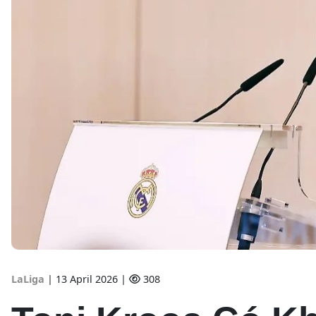
LaLiga
|
13 April 2026 |
308