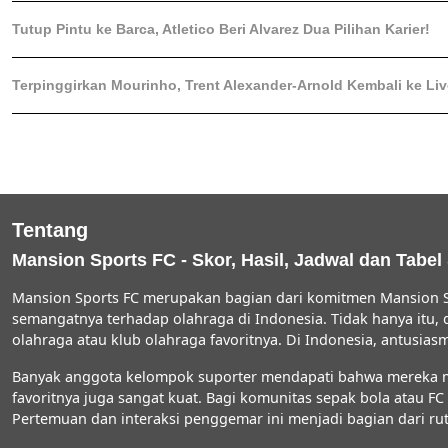
Tutup Pintu ke Barca, Atletico Beri Alvarez Dua Pilihan Karier!
Terpinggirkan Mourinho, Trent Alexander-Arnold Kembali ke Li
Tentang
Mansion Sports FC - Skor, Hasil, Jadwal dan Tabel
Mansion Sports FC merupakan bagian dari komitmen Mansion S
semangatnya terhadap olahraga di Indonesia. Tidak hanya itu,
olahraga atau klub olahraga favoritnya. Di Indonesia, antus
Banyak anggota kelompok suporter mendapati bahwa mereka men
favoritnya juga sangat kuat. Bagi komunitas sepak bola atau 
Pertemuan dan interaksi penggemar ini menjadi bagian dari rut