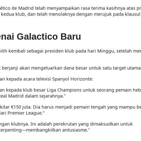
lético de Madrid telah menyampaikan rasa terima kasihnya atas p
a kedua klub, dan telah menolaknya dengan merujuk pada klausul
nai Galactico Baru
pilih kembali sebagai presiden klub pada hari Minggu, setelah m
 berjanji akan mengeluarkan dana besar untuk satu target utama
n kepada acara televisi Spanyol Horizonte:
aran kepada klub besar Liga Champions untuk seorang pemain heba
Real Madrid dalam sejarahnya.”
ekitar €150 juta. Dia harus menjadi pemain tengah yang mampu b
dari Premier League.”
ngan klubnya. Ini adalah perekrutan yang dimaksudkan untuk
 terpenting—membangkitkan antusiasme."