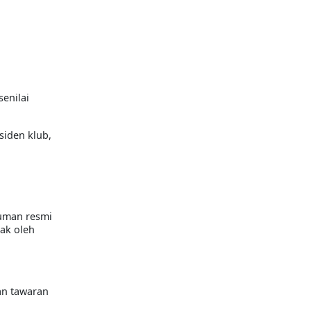
enilai
siden klub,
muman resmi
lak oleh
an tawaran