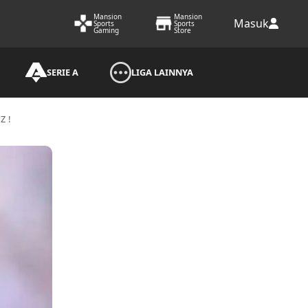
Mansion
Mansion
Masuk
Sports
Sports
Gaming
Store
SERIE A
LIGA LAINNYA
Z!