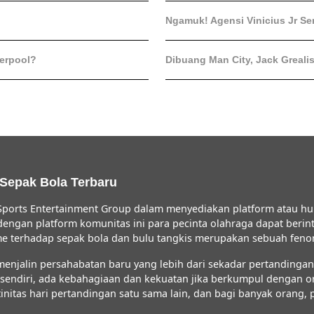
Ngamuk! Agensi Vinicius Jr Se
verpool?
Dibuang Man City, Jack Greali
 Sepak Bola Terbaru
ports Entertainment Group dalam menyediakan platform atau hu
 dengan platform komunitas ini para pecinta olahraga dapat ber
iasme terhadap sepak bola dan bulu tangkis merupakan sebuah fe
jalin persahabatan baru yang lebih dari sekadar pertandingan s
FC sendiri, ada kebahagiaan dan kekuatan jika berkumpul dengan 
initas hari pertandingan satu sama lain, dan bagi banyak orang,