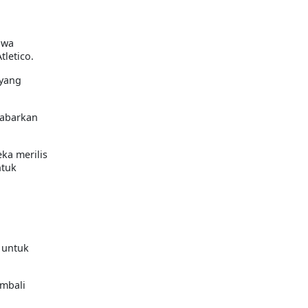
hwa
tletico.
 yang
kabarkan
ka merilis
ntuk
 untuk
embali