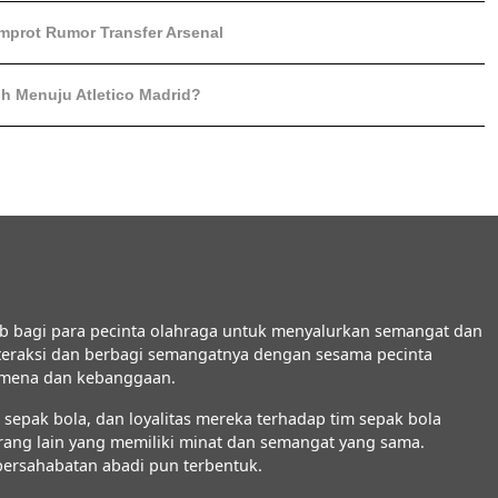
mprot Rumor Transfer Arsenal
sh Menuju Atletico Madrid?
b bagi para pecinta olahraga untuk menyalurkan semangat dan
interaksi dan berbagi semangatnya dengan sesama pecinta
nomena dan kebanggaan.
epak bola, dan loyalitas mereka terhadap tim sepak bola
orang lain yang memiliki minat dan semangat yang sama.
 persahabatan abadi pun terbentuk.