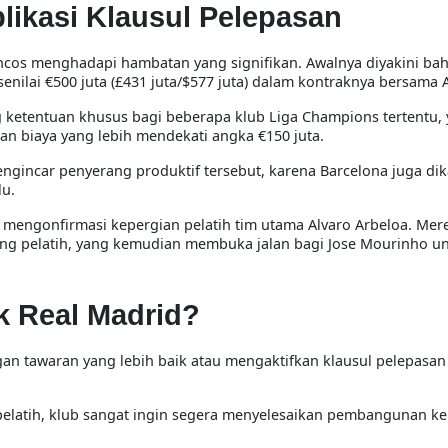
likasi Klausul Pelepasan
ancos menghadapi hambatan yang signifikan. Awalnya diyakini ba
enilai €500 juta (£431 juta/$577 juta) dalam kontraknya bersama A
etentuan khusus bagi beberapa klub Liga Champions tertentu,
 biaya yang lebih mendekati angka €150 juta.
ngincar penyerang produktif tersebut, karena Barcelona juga di
lu.
h mengonfirmasi kepergian pelatih tim utama Alvaro Arbeloa. Mere
sang pelatih, yang kemudian membuka jalan bagi Jose Mourinho u
k Real Madrid?
n tawaran yang lebih baik atau mengaktifkan klausul pelepasan
elatih, klub sangat ingin segera menyelesaikan pembangunan k