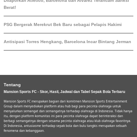
Dilaporkan Atletico, Barcelona dan Alvarez Terancam Sanksi
Berat!
PSG Bergerak Merekrut Bek Baru sebagai Pelapis Hakimi
Antisipasi Torres Hengkang, Barcelona Incar Bintang Jerman
Tentang
Mansion Sports FC - Skor, Hasil, Jadwal dan Tabel Sepak Bola Terbaru
Mansion Sports FC merupakan bagian dari komitmen Mansion Sports Entertainment
Group dalam menyediakan platform atau hub bagi para pecinta olahraga untuk
menyalurkan semangat dan semangatnya terhadap olahraga di Indonesia. Tidak hanya
itu, dengan platform komunitas ini para pecinta olahraga dapat berinteraksi dan
berbagi semangatnya dengan sesama pecinta olahraga atau klub olahraga favoritnya.
Di Indonesia, antusiasme terhadap sepak bola dan bulu tangkis merupakan sebuah
fenomena dan kebanggaan.