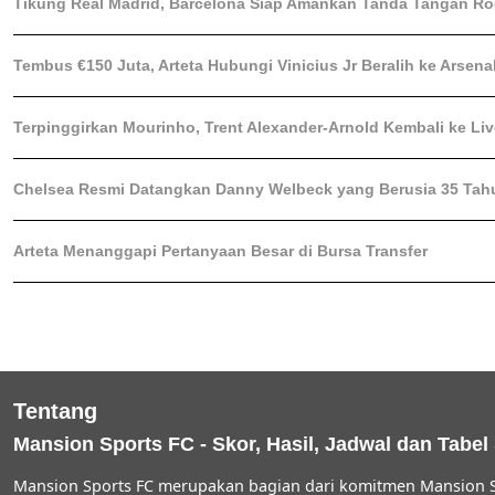
Tikung Real Madrid, Barcelona Siap Amankan Tanda Tangan Rod
Tembus €150 Juta, Arteta Hubungi Vinicius Jr Beralih ke Arsena
Terpinggirkan Mourinho, Trent Alexander-Arnold Kembali ke Li
Chelsea Resmi Datangkan Danny Welbeck yang Berusia 35 Tah
Arteta Menanggapi Pertanyaan Besar di Bursa Transfer
Tentang
Mansion Sports FC - Skor, Hasil, Jadwal dan Tabel
Mansion Sports FC merupakan bagian dari komitmen Mansion S