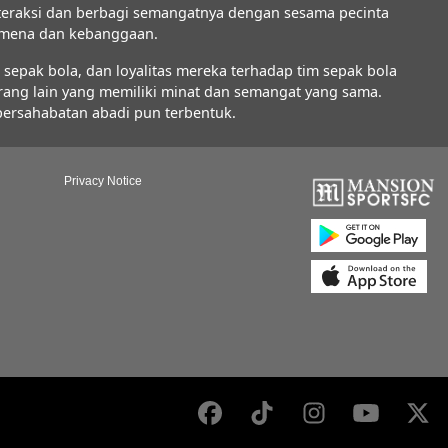
interaksi dan berbagi semangatnya dengan sesama pecinta
nomena dan kebanggaan.
epak bola, dan loyalitas mereka terhadap tim sepak bola
orang lain yang memiliki minat dan semangat yang sama.
 persahabatan abadi pun terbentuk.
Privacy Notice