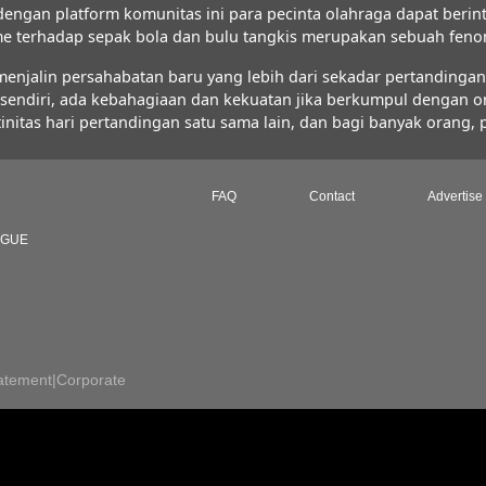
 dengan platform komunitas ini para pecinta olahraga dapat ber
iasme terhadap sepak bola dan bulu tangkis merupakan sebuah fe
jalin persahabatan baru yang lebih dari sekadar pertandingan s
FC sendiri, ada kebahagiaan dan kekuatan jika berkumpul dengan 
initas hari pertandingan satu sama lain, dan bagi banyak orang,
FAQ
Contact
Advertise
AGUE
atement
|
Corporate