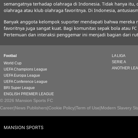
semangatnya terhadap olahraga di Indonesia. Tidak hanya itu,
olahraga atau klub olahraga favoritnya. Di Indonesia, antus
Banyak anggota kelompok suporter mendapati bahwa mereka men
favoritnya juga sangat kuat. Bagi komunitas sepak bola atau 
Pertemuan dan interaksi penggemar ini menjadi bagian dari rut
Footbal
LA LIGA
SERIE A
World Cup
ANOTHER LE
UEFA Champions League
UEFA Europa League
UEFA Conference League
BRI Super League
ENGLISH PREMIER LEAGUE
© 2026 Mansion Sports FC
Career
|
News Publishers
|
Cookie Policy
|
Term of Use
|
Modern Slavery St
MANSION SPORTS