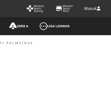
Mansion
Mansion
Masuk
Sports
Sports
Gaming
Store
SERIE A
LIGA LAINNYA
RI PALMEIRAS