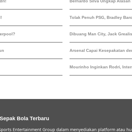
ri!
Bernardo Silva Ungkap Alasan
l!
Tolak Penuh PSG, Bradley Barc
verpool?
Dibuang Man City, Jack Greali
un
Arsenal Capai Kesepakatan den
Mourinho Inginkan Rodri, Inte
 Sepak Bola Terbaru
ports Entertainment Group dalam menyediakan platform atau hu