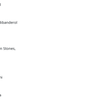
l
dibanderol
n Stones,
mi
a