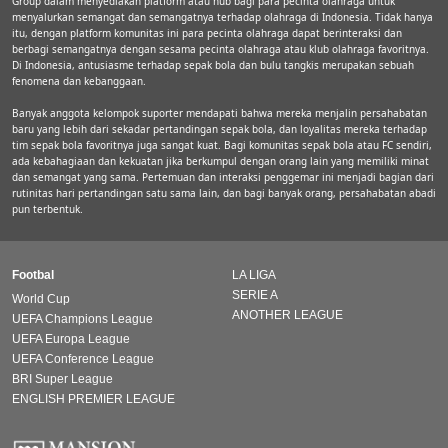
Group dalam menyediakan platform atau hub bagi para pecinta olahraga untuk
menyalurkan semangat dan semangatnya terhadap olahraga di Indonesia. Tidak hanya
itu, dengan platform komunitas ini para pecinta olahraga dapat berinteraksi dan
berbagi semangatnya dengan sesama pecinta olahraga atau klub olahraga favoritnya.
Di Indonesia, antusiasme terhadap sepak bola dan bulu tangkis merupakan sebuah
fenomena dan kebanggaan.
Banyak anggota kelompok suporter mendapati bahwa mereka menjalin persahabatan
baru yang lebih dari sekadar pertandingan sepak bola, dan loyalitas mereka terhadap
tim sepak bola favoritnya juga sangat kuat. Bagi komunitas sepak bola atau FC sendiri,
ada kebahagiaan dan kekuatan jika berkumpul dengan orang lain yang memiliki minat
dan semangat yang sama. Pertemuan dan interaksi penggemar ini menjadi bagian dari
rutinitas hari pertandingan satu sama lain, dan bagi banyak orang, persahabatan abadi
pun terbentuk.
Footbal
LA LIGA
SERIE A
World Cup
ANOTHER LEAGUE
UEFA Champions League
UEFA Europa League
UEFA Conference League
BRI Super League
ENGLISH PREMIER LEAGUE