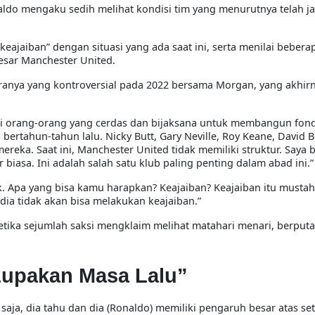
ldo mengaku sedih melihat kondisi tim yang menurutnya telah j
jaiban” dengan situasi yang ada saat ini, serta menilai beber
besar Manchester United.
ranya yang kontroversial pada 2022 bersama Morgan, yang akhir
kuti orang-orang yang cerdas dan bijaksana untuk membangun fond
bertahun-tahun lalu. Nicky Butt, Gary Neville, Roy Keane, Davi
reka. Saat ini, Manchester United tidak memiliki struktur. Saya 
r biasa. Ini adalah salah satu klub paling penting dalam abad ini.”
 Apa yang bisa kamu harapkan? Keajaiban? Keajaiban itu mustahi
n dia tidak akan bisa melakukan keajaiban.”
ketika sejumlah saksi mengklaim melihat matahari menari, berputa
Lupakan Masa Lalu”
ja, dia tahu dan dia (Ronaldo) memiliki pengaruh besar atas set