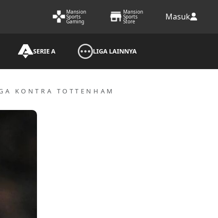
Mansion
Mansion
Masuk
Sports
Sports
Gaming
Store
SERIE A
LIGA LAINNYA
AGA KONTRA TOTTENHAM