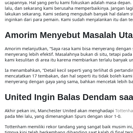
ucapannya. Hal yang perlu kami fokuskan adalah masa depan.
lalu, dan sekarang kami berusaha memperbaikinya. Jangan lagi
lakukan sekarang. Kami sedang mengubah banyak hal dalam str
inginkan dari para pemain. Kami sudah menjalankan itu dan te
Amorim Menyebut Masalah Uta
Amorim melanjutkan, “Saya rasa kami bisa menyerang dengan sa
menyerang lebih efektif. Masalahnya bukan di situ, tetapi pada
kami kesulitan di area itu karena membiarkan terlalu banyak 
Ia menambahkan, “Detail kecil seperti yang terlihat di pertan
mencatatkan 17 tembakan, dan hal seperti itu tidak boleh kami 
menyerang dengan gaya yang sama, bahkan mencetak lebih bany
United Ingin Balas Dendam sa
Akhir pekan ini, Manchester United akan menghadapi
Tottenh
pada Mei lalu, yang dimenangkan Spurs dengan skor 1-0.
Tottenham memiliki rekor tandang yang sangat baik musim in
timnya kini telah berkembang dibanding saat kalah di final ter