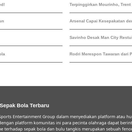
ed!
Terpinggirkan Mourinho, Trent
un
Arsenal Capai Kesepakatan den
Savinho Desak Man City Restui
ola
Rodri Merespon Tawaran dari 
 Sepak Bola Terbaru
ports Entertainment Group dalam menyediakan platform atau hu
 dengan platform komunitas ini para pecinta olahraga dapat ber
iasme terhadap sepak bola dan bulu tangkis merupakan sebuah fe