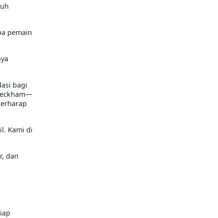
auh
apa pemain
nya
asi bagi
d Beckham—
berharap
l. Kami di
r, dan
iap