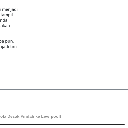
i menjadi
 tampil
Anda
 akan
pa pun,
jadi tim
ola Desak Pindah ke Liverpool!