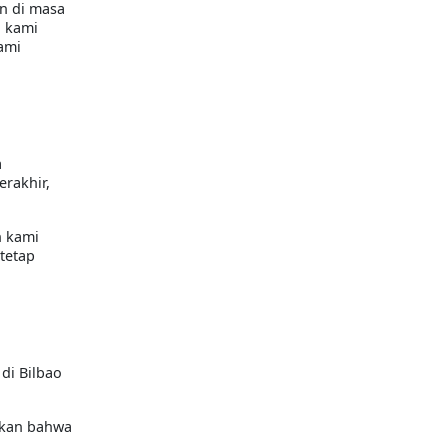
n di masa
g kami
ami
a
erakhir,
n kami
 tetap
di Bilbao
skan bahwa