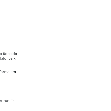
no Ronaldo
alu, baik
forma tim
urun. Ia