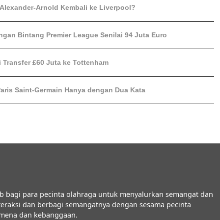
 Alexander-Arnold Kembali ke Liverpool?
gan Bintang Premier League Senilai 94 Juta Euro
 Transfer £60 Juta ke Tottenham
Paris Saint-Germain Hanya dengan Dua Kata
b bagi para pecinta olahraga untuk menyalurkan semangat dan
interaksi dan berbagi semangatnya dengan sesama pecinta
nomena dan kebanggaan.