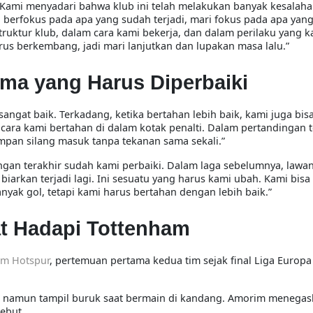
 Kami menyadari bahwa klub ini telah melakukan banyak kesalaha
 berfokus pada apa yang sudah terjadi, mari fokus pada apa yan
uktur klub, dalam cara kami bekerja, dan dalam perilaku yang k
rus berkembang, jadi mari lanjutkan dan lupakan masa lalu.”
ma yang Harus Diperbaiki
ngat baik. Terkadang, ketika bertahan lebih baik, kami juga bis
 cara kami bertahan di dalam kotak penalti. Dalam pertandingan t
umpan silang masuk tanpa tekanan sama sekali.”
dingan terakhir sudah kami perbaiki. Dalam laga sebelumnya, lawa
biarkan terjadi lagi. Ini sesuatu yang harus kami ubah. Kami bisa
ak gol, tetapi kami harus bertahan dengan lebih baik.”
at Hadapi Tottenham
am Hotspur
, pertemuan pertama kedua tim sejak final Liga Europa 
i, namun tampil buruk saat bermain di kandang. Amorim menega
sebut.