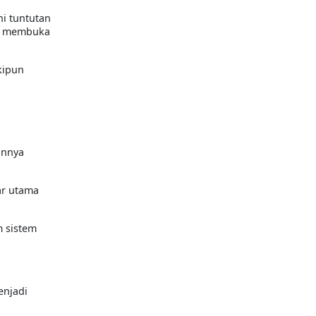
i tuntutan
n, membuka
kipun
annya
ar utama
m sistem
enjadi