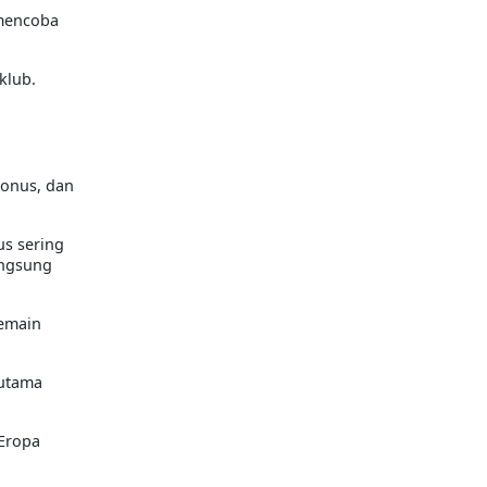
 mencoba
klub.
bonus, dan
us sering
angsung
pemain
rutama
 Eropa