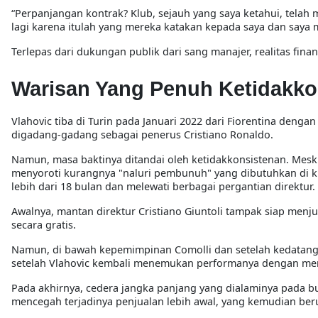
“Perpanjangan kontrak? Klub, sejauh yang saya ketahui, tel
lagi karena itulah yang mereka katakan kepada saya dan saya 
Terlepas dari dukungan publik dari sang manajer, realitas fin
Warisan Yang Penuh Ketidakkon
Vlahovic tiba di Turin pada Januari 2022 dari Fiorentina denga
digadang-gadang sebagai penerus Cristiano Ronaldo.
Namun, masa baktinya ditandai oleh ketidakkonsistenan. Meskip
menyoroti kurangnya "naluri pembunuh" yang dibutuhkan di k
lebih dari 18 bulan dan melewati berbagai pergantian direktur.
Awalnya, mantan direktur Cristiano Giuntoli tampak siap menj
secara gratis.
Namun, di bawah kepemimpinan Comolli dan setelah kedatangan
setelah Vlahovic kembali menemukan performanya dengan men
Pada akhirnya, cedera jangka panjang yang dialaminya pada b
mencegah terjadinya penjualan lebih awal, yang kemudian ber