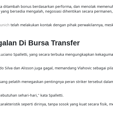
 juta ditambah bonus berdasarkan performa, dan menolak memenuh
ak yang bersedia mengalah, negosiasi dihentikan secara permane
unich
telah melakukan kontak dengan pihak perwakilannya, mes
alan Di Bursa Transfer
 Luciano Spalletti, yang secara terbuka mengungkapkan kekagum
rdo Silva dan Alisson juga gagal, memandang Vlahovic sebagai pil
sang pelatih menegaskan pentingnya peran striker tersebut dala
butuhan sehari-hari," kata Spalletti.
akteristik seperti dirinya, tanpa sosok yang kuat secara fisik, m