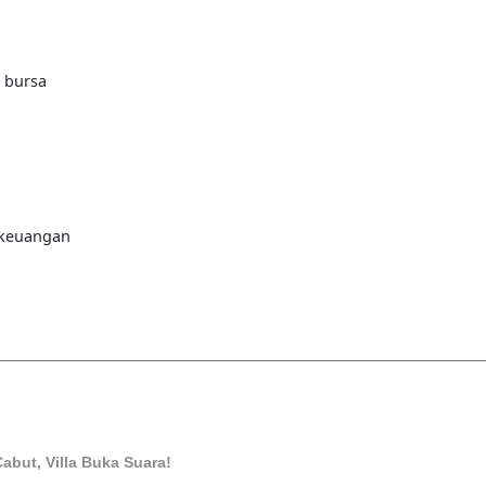
 bursa
a keuangan
Cabut, Villa Buka Suara!