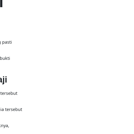
i
 pasti
bukti
ji
 tersebut
ia tersebut
knya,