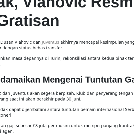
ak, Vlahovic Resm
Gratisan
 Dusan Vlahovic dan
Juventus
akhirnya mencapai kesimpulan yang
 dengan status bebas transfer.
an masa depannya di Turin, rekonsiliasi antara kedua pihak ter
.
idamaikan Mengenai Tuntutan Ga
ic dan Juventus akan segera berpisah. Klub dan penyerang tengah
ng saat ini akan berakhir pada 30 Juni.
ak dapat dijembatani antara tuntutan pemain internasional Serb
coneri.
utan gaji sebesar €8 juta per musim untuk memperpanjang kontra
i agen.