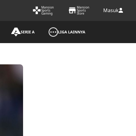
Mansion
Mansion
Masuk
Sports
Sports
Gaming
Store
SERIE A
LIGA LAINNYA