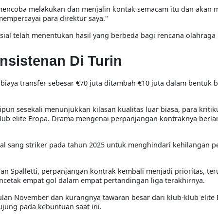
ah mencoba melakukan dan menjalin kontak semacam itu dan akan
mempercayai para direktur saya."
ansial telah menentukan hasil yang berbeda bagi rencana olahraga 
sistenan Di Turin
n biaya transfer sebesar €70 juta ditambah €10 juta dalam bentuk 
un sesekali menunjukkan kilasan kualitas luar biasa, para kritik
lub elite Eropa. Drama mengenai perpanjangan kontraknya berl
ual sang striker pada tahun 2025 untuk menghindari kehilangan 
 Spalletti, perpanjangan kontrak kembali menjadi prioritas, te
cetak empat gol dalam empat pertandingan liga terakhirnya.
ulan November dan kurangnya tawaran besar dari klub-klub elite
ujung pada kebuntuan saat ini.