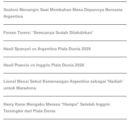
Scaloni Menangis Saat Membahas Masa Depannya Bersama
Argentina
Ferran Torres: ‘Semuanya Sudah Ditakdirkan’
Hasil Spanyol vs Argentina Piala Dunia 2026
Hasil Prancis vs Inggris Piala Dunia 2026
Lionel Messi Sebut Kemenangan Argentina sebagai ‘Hadiah’
untuk Maradona
Harry Kane Mengaku Merasa “Hampa” Setelah Inggris
Tersingkir dari Piala Dunia