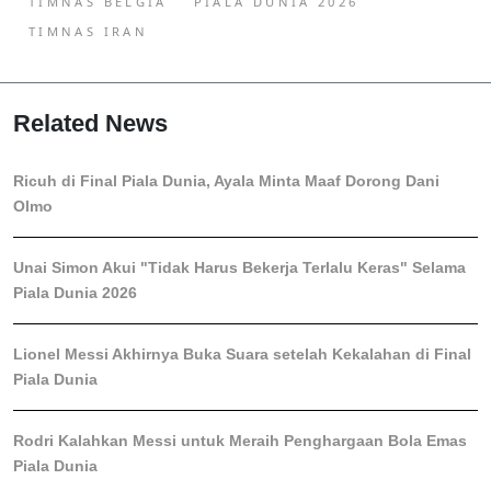
TIMNAS BELGIA
PIALA DUNIA 2026
TIMNAS IRAN
Related News
Ricuh di Final Piala Dunia, Ayala Minta Maaf Dorong Dani
Olmo
Unai Simon Akui "Tidak Harus Bekerja Terlalu Keras" Selama
Piala Dunia 2026
Lionel Messi Akhirnya Buka Suara setelah Kekalahan di Final
Piala Dunia
Rodri Kalahkan Messi untuk Meraih Penghargaan Bola Emas
Piala Dunia