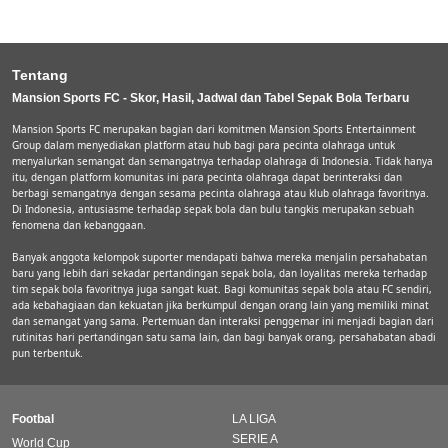
Tentang
Mansion Sports FC - Skor, Hasil, Jadwal dan Tabel Sepak Bola Terbaru
Mansion Sports FC merupakan bagian dari komitmen Mansion Sports Entertainment
Group dalam menyediakan platform atau hub bagi para pecinta olahraga untuk
menyalurkan semangat dan semangatnya terhadap olahraga di Indonesia. Tidak hanya
itu, dengan platform komunitas ini para pecinta olahraga dapat berinteraksi dan
berbagi semangatnya dengan sesama pecinta olahraga atau klub olahraga favoritnya.
Di Indonesia, antusiasme terhadap sepak bola dan bulu tangkis merupakan sebuah
fenomena dan kebanggaan.
Banyak anggota kelompok suporter mendapati bahwa mereka menjalin persahabatan
baru yang lebih dari sekadar pertandingan sepak bola, dan loyalitas mereka terhadap
tim sepak bola favoritnya juga sangat kuat. Bagi komunitas sepak bola atau FC sendiri,
ada kebahagiaan dan kekuatan jika berkumpul dengan orang lain yang memiliki minat
dan semangat yang sama. Pertemuan dan interaksi penggemar ini menjadi bagian dari
rutinitas hari pertandingan satu sama lain, dan bagi banyak orang, persahabatan abadi
pun terbentuk.
Footbal
LA LIGA
SERIE A
World Cup