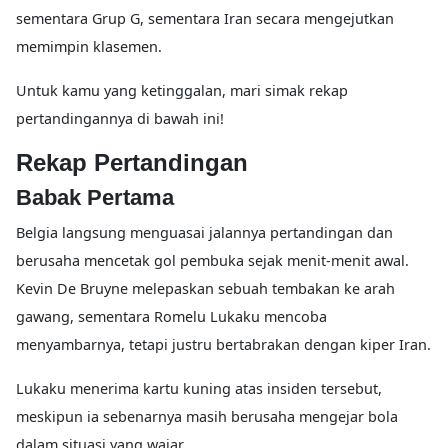
sementara Grup G, sementara Iran secara mengejutkan
memimpin klasemen.
Untuk kamu yang ketinggalan, mari simak rekap
pertandingannya di bawah ini!
Rekap Pertandingan
Babak Pertama
Belgia langsung menguasai jalannya pertandingan dan
berusaha mencetak gol pembuka sejak menit-menit awal.
Kevin De Bruyne melepaskan sebuah tembakan ke arah
gawang, sementara Romelu Lukaku mencoba
menyambarnya, tetapi justru bertabrakan dengan kiper Iran.
Lukaku menerima kartu kuning atas insiden tersebut,
meskipun ia sebenarnya masih berusaha mengejar bola
dalam situasi yang wajar.