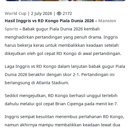
World Cup
|
2 July 2026 |
2172
Hasil Inggris vs RD Kongo Piala Dunia 2026 –
Mansion
Sports
–
Babak gugur Piala Dunia 2026 kembali
menghadirkan pertandingan yang penuh drama. Inggris
harus bekerja keras untuk membalikkan keadaan setelah
dikejutkan oleh gol cepat RD Kongo di awal pertandingan.
Laga Inggris vs RD Kongo dalam lanjutan babak gugur Piala
Dunia 2026 berakhir dengan skor 2-1. Pertandingan ini
berlangsung di Atlanta Stadium.
Sedikit mengejutkan, RD Kongo berhasil unggul terlebih
dahulu melalui gol cepat Brian Cipenga pada menit ke-7.
Inggris sempat kesulitan menembus pertahanan RD Kongo,
namun akhirnya mampu membalikkan keadaan lewat dua