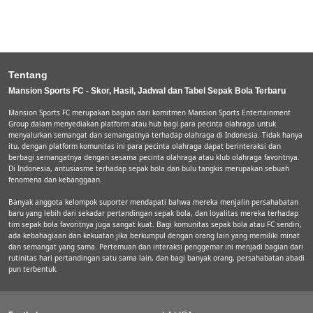
Tentang
Mansion Sports FC - Skor, Hasil, Jadwal dan Tabel Sepak Bola Terbaru
Mansion Sports FC merupakan bagian dari komitmen Mansion Sports Entertainment
Group dalam menyediakan platform atau hub bagi para pecinta olahraga untuk
menyalurkan semangat dan semangatnya terhadap olahraga di Indonesia. Tidak hanya
itu, dengan platform komunitas ini para pecinta olahraga dapat berinteraksi dan
berbagi semangatnya dengan sesama pecinta olahraga atau klub olahraga favoritnya.
Di Indonesia, antusiasme terhadap sepak bola dan bulu tangkis merupakan sebuah
fenomena dan kebanggaan.
Banyak anggota kelompok suporter mendapati bahwa mereka menjalin persahabatan
baru yang lebih dari sekadar pertandingan sepak bola, dan loyalitas mereka terhadap
tim sepak bola favoritnya juga sangat kuat. Bagi komunitas sepak bola atau FC sendiri,
ada kebahagiaan dan kekuatan jika berkumpul dengan orang lain yang memiliki minat
dan semangat yang sama. Pertemuan dan interaksi penggemar ini menjadi bagian dari
rutinitas hari pertandingan satu sama lain, dan bagi banyak orang, persahabatan abadi
pun terbentuk.