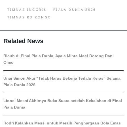
TIMNAS INGGRIS
PIALA DUNIA 2026
TIMNAS RD KONGO
Related News
Ricuh di Final Piala Dunia, Ayala Minta Maaf Dorong Dani
Olmo
Unai Simon Akui "Tidak Harus Bekerja Terlalu Keras" Selama
Piala Dunia 2026
Lionel Messi Akhirnya Buka Suara setelah Kekalahan di Final
Piala Dunia
Rodri Kalahkan Messi untuk Meraih Penghargaan Bola Emas