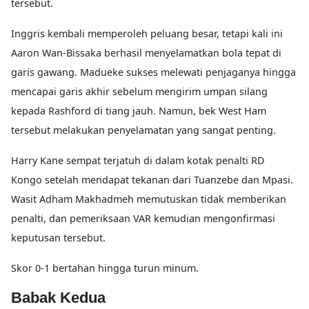
tersebut.
Inggris kembali memperoleh peluang besar, tetapi kali ini
Aaron Wan-Bissaka berhasil menyelamatkan bola tepat di
garis gawang. Madueke sukses melewati penjaganya hingga
mencapai garis akhir sebelum mengirim umpan silang
kepada Rashford di tiang jauh. Namun, bek West Ham
tersebut melakukan penyelamatan yang sangat penting.
Harry Kane sempat terjatuh di dalam kotak penalti RD
Kongo setelah mendapat tekanan dari Tuanzebe dan Mpasi.
Wasit Adham Makhadmeh memutuskan tidak memberikan
penalti, dan pemeriksaan VAR kemudian mengonfirmasi
keputusan tersebut.
Skor 0-1 bertahan hingga turun minum.
Babak Kedua