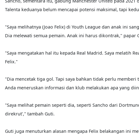
Sancho, sementara itu, gabung Manchester United pada 2021 d
Talenta keduanya belum mencapai potensi maksimal, tapi kedua
"Saya melihatnya (Joao Felix) di Youth League dan anak ini s
Dia melewati semua pemain. Anak ini harus dikontrak," papar Gu
"Saya mengatakan hal itu kepada Real Madrid. Saya melatih Re
Felix."
"Dia mencetak tiga gol. Tapi saya bahkan tidak perlu memberi t
Anda meneruskan informasi dan klub melakukan apa yang diin
"Saya melihat pemain seperti dia, seperti Sancho dari Dortmun
direkrut'," tambah Guti.
Guti juga menuturkan alasan mengapa Felix belakangan ini meng