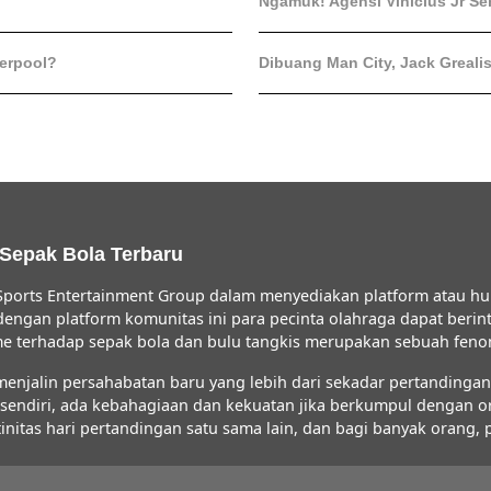
Ngamuk! Agensi Vinicius Jr Se
verpool?
Dibuang Man City, Jack Greali
 Sepak Bola Terbaru
ports Entertainment Group dalam menyediakan platform atau hu
 dengan platform komunitas ini para pecinta olahraga dapat ber
iasme terhadap sepak bola dan bulu tangkis merupakan sebuah fe
jalin persahabatan baru yang lebih dari sekadar pertandingan s
FC sendiri, ada kebahagiaan dan kekuatan jika berkumpul dengan 
initas hari pertandingan satu sama lain, dan bagi banyak orang,