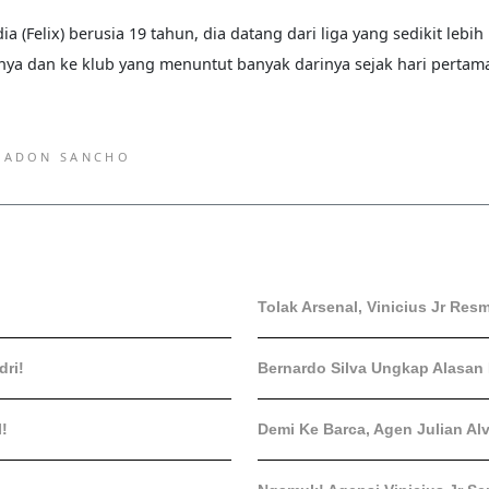
ia (Felix) berusia 19 tahun, dia datang dari liga yang sedikit lebih
nya dan ke klub yang menuntut banyak darinya sejak hari pertam
JADON SANCHO
Tolak Arsenal, Vinicius Jr Res
ri!
Bernardo Silva Ungkap Alasan
l!
Demi Ke Barca, Agen Julian Al