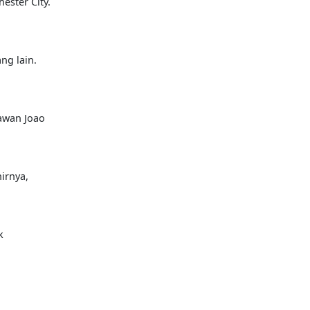
ester City.
ng lain.
lawan Joao
irnya,
k