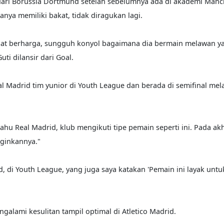
ari Borussia Dortmund setelah sebelumnya ada di akademi Manch
nya memiliki bakat, tidak diragukan lagi.
angat berharga, sungguh konyol bagaimana dia bermain melawan ya
ti dilansir dari Goal.
al Madrid tim yunior di Youth League dan berada di semifinal me
ahu Real Madrid, klub mengikuti tipe pemain seperti ini. Pada akh
ginkannya."
d, di Youth League, yang juga saya katakan 'Pemain ini layak untu
alami kesulitan tampil optimal di Atletico Madrid.