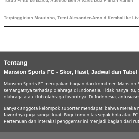
Tutup Pintu ke Barca, Atletico Beri Alvarez Dua Pilihan Karier!
Terpinggirkan Mourinho, Trent Alexander-Arnold Kembali ke Li
Tentang
Mansion Sports FC - Skor, Hasil, Jadwal dan Tabel
Mansion Sports FC merupakan bagian dari komitmen Mansion S
semangatnya terhadap olahraga di Indonesia. Tidak hanya itu,
olahraga atau klub olahraga favoritnya. Di Indonesia, antus
Banyak anggota kelompok suporter mendapati bahwa mereka men
favoritnya juga sangat kuat. Bagi komunitas sepak bola atau 
Pertemuan dan interaksi penggemar ini menjadi bagian dari rut