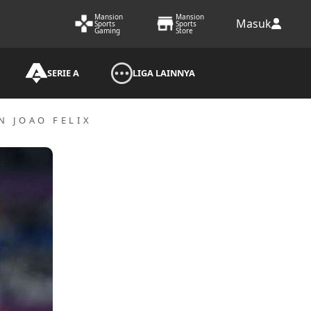
Mansion
Mansion
Masuk
Sports
Sports
Gaming
Store
SERIE A
LIGA LAINNYA
N JOAO FELIX