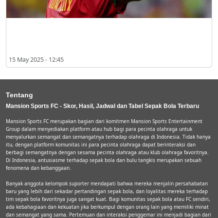
Diincar Barcelona dan Aston Villa, Berapa Harga yang Ditentukan
Atleti untuk Joao Felix?
15 May 2025 - 12:45
Tentang
Mansion Sports FC - Skor, Hasil, Jadwal dan Tabel Sepak Bola Terbaru
Mansion Sports FC merupakan bagian dari komitmen Mansion Sports Entertainment
Group dalam menyediakan platform atau hub bagi para pecinta olahraga untuk
menyalurkan semangat dan semangatnya terhadap olahraga di Indonesia. Tidak hanya
itu, dengan platform komunitas ini para pecinta olahraga dapat berinteraksi dan
berbagi semangatnya dengan sesama pecinta olahraga atau klub olahraga favoritnya.
Di Indonesia, antusiasme terhadap sepak bola dan bulu tangkis merupakan sebuah
fenomena dan kebanggaan.
Banyak anggota kelompok suporter mendapati bahwa mereka menjalin persahabatan
baru yang lebih dari sekadar pertandingan sepak bola, dan loyalitas mereka terhadap
tim sepak bola favoritnya juga sangat kuat. Bagi komunitas sepak bola atau FC sendiri,
ada kebahagiaan dan kekuatan jika berkumpul dengan orang lain yang memiliki minat
dan semangat yang sama. Pertemuan dan interaksi penggemar ini menjadi bagian dari