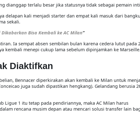
ang dianggap terlalu besar jika statusnya tidak sebagai pemain int
nya
delapan kali menjadi starter
dan
empat kali masuk dari bangk
ma sekali.
i Dikabarkan Bisa Kembali ke AC Milan
”
ran. Ia sempat absen sembilan bulan karena cedera lutut pada 2
a kembali menepi cukup lama sebelum dipinjamkan ke Marseille
ak Diaktifkan
belian, Bennacer diperkirakan akan
kembali ke Milan untuk menja
onceicao juga sudah dipastikan hengkang). Gelandang berusia 26
ub Ligue 1 itu tetap pada pendiriannya, maka AC Milan harus
am rencana musim depan atau mencari solusi transfer lain bag