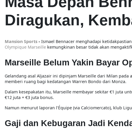
Masa Depan Benna
Diragukan, Kemba
Mansion Sports
-
Ismael Bennacer menghadapi ketidakpastian
Olympique Marseille
kemungkinan besar tidak akan mengaktif
Marseille Belum Yakin Bayar Op
Gelandang asal Aljazair ini dipinjam Marseille dari Milan pada
memberi ruang bagi kedatangan Warren Bondo dari Monza.
Dalam kesepakatan itu, Marseille membayar sekitar €1 juta unt
€12 juta + €3 juta bonus.
Namun menurut laporan
l'Équipe
(via
Calciomercato
), klub Li
Gaji dan Kebugaran Jadi Kend