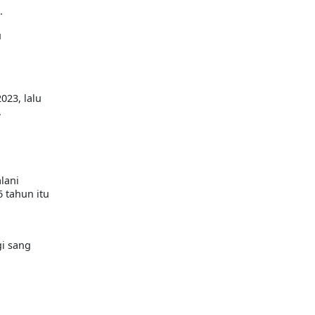
i.
u
023, lalu
.
lani
 tahun itu
i sang