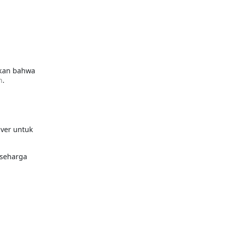
pkan bahwa
n
.
uver untuk
 seharga