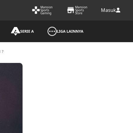
Mansion
Mansion
Masuk
Sports
Sports
Gaming
Store
SERIE A
LIGA LAINNYA
N?