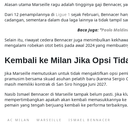
Alasan utama Marseille ragu adalah
tingginya gaji Bennacer
, y
Dari 12 penampilannya di
Ligue 1
sejak Februari, Bennacer ha
cadangan
, sementara dalam dua laga lainnya ia tidak tampil sa
Baca Juga: ”
Paolo Maldin
Selain itu,
riwayat cedera Bennacer
juga menimbulkan kekhawati
mengalami robekan otot betis pada awal 2024 yang membuatny
Kembali ke Milan Jika Opsi Tid
Jika Marseille memutuskan untuk tidak mengaktifkan opsi pem
pramusim
bersama skuad asuhan pelatih baru (karena Sergio C
masih memiliki kontrak di San Siro hingga
Juni 2027
.
Nasib Ismael Bennacer di Marseille tampak belum pasti. Jika kl
mempertimbangkan apakah akan kembali memasukkannya ke dal
pemain yang tengah berjuang kembali ke performa terbaiknya.
AC MILAN
MARSEILLE
ISMAEL BENNACER