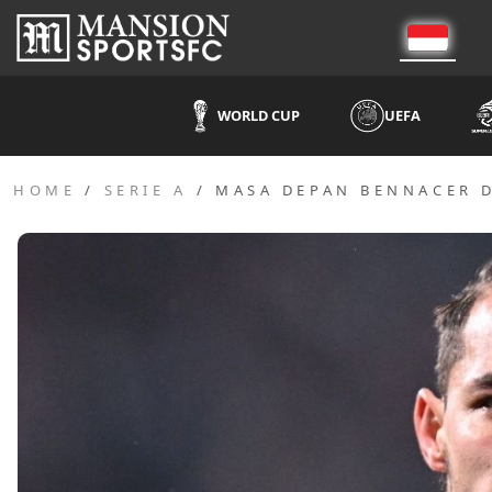
WORLD CUP
UEFA
HOME
SERIE A
MASA DEPAN BENNACER D