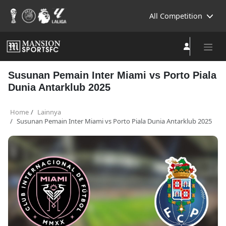
All Competition
Susunan Pemain Inter Miami vs Porto Piala
Dunia Antarklub 2025
Home
Lainnya
Susunan Pemain Inter Miami vs Porto Piala Dunia Antarklub 2025