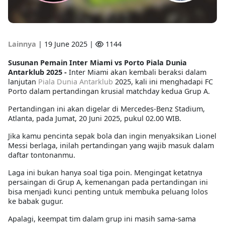
Lainnya
|
19 June 2025 |
1144
Susunan Pemain Inter Miami vs Porto Piala Dunia
Antarklub 2025 -
Inter Miami
akan kembali beraksi dalam
lanjutan
Piala Dunia Antarklub
2025
, kali ini menghadapi
FC
Porto
dalam pertandingan krusial
matchday kedua Grup A
.
Pertandingan ini akan digelar di
Mercedes-Benz Stadium,
Atlanta
, pada
Jumat, 20 Juni 2025, pukul 02.00 WIB
.
Jika kamu pencinta sepak bola dan ingin menyaksikan Lionel
Messi berlaga, inilah pertandingan yang wajib masuk dalam
daftar tontonanmu.
Laga ini bukan hanya soal tiga poin. Mengingat ketatnya
persaingan di Grup A, kemenangan pada pertandingan ini
bisa menjadi kunci penting untuk membuka peluang lolos
ke babak gugur.
Apalagi, keempat tim dalam grup ini masih sama-sama