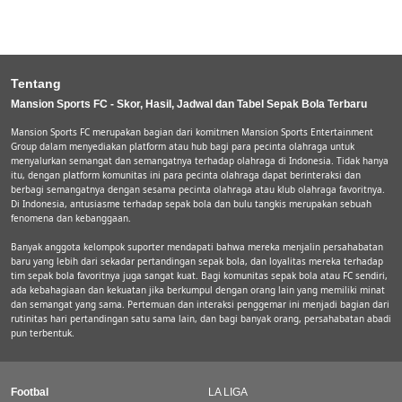
Tentang
Mansion Sports FC - Skor, Hasil, Jadwal dan Tabel Sepak Bola Terbaru
Mansion Sports FC merupakan bagian dari komitmen Mansion Sports Entertainment
Group dalam menyediakan platform atau hub bagi para pecinta olahraga untuk
menyalurkan semangat dan semangatnya terhadap olahraga di Indonesia. Tidak hanya
itu, dengan platform komunitas ini para pecinta olahraga dapat berinteraksi dan
berbagi semangatnya dengan sesama pecinta olahraga atau klub olahraga favoritnya.
Di Indonesia, antusiasme terhadap sepak bola dan bulu tangkis merupakan sebuah
fenomena dan kebanggaan.
Banyak anggota kelompok suporter mendapati bahwa mereka menjalin persahabatan
baru yang lebih dari sekadar pertandingan sepak bola, dan loyalitas mereka terhadap
tim sepak bola favoritnya juga sangat kuat. Bagi komunitas sepak bola atau FC sendiri,
ada kebahagiaan dan kekuatan jika berkumpul dengan orang lain yang memiliki minat
dan semangat yang sama. Pertemuan dan interaksi penggemar ini menjadi bagian dari
rutinitas hari pertandingan satu sama lain, dan bagi banyak orang, persahabatan abadi
pun terbentuk.
Footbal
LA LIGA