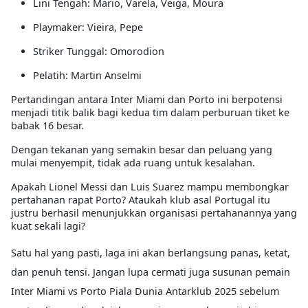
Lini Tengah
: Mario, Varela, Veiga, Moura
Playmaker
: Vieira, Pepe
Striker Tunggal
: Omorodion
Pelatih
: Martin Anselmi
Pertandingan antara Inter Miami dan Porto ini berpotensi
menjadi titik balik bagi kedua tim dalam perburuan tiket ke
babak 16 besar.
Dengan tekanan yang semakin besar dan peluang yang
mulai menyempit, tidak ada ruang untuk kesalahan.
Apakah Lionel Messi dan Luis Suarez mampu membongkar
pertahanan rapat Porto? Ataukah klub asal Portugal itu
justru berhasil menunjukkan organisasi pertahanannya yang
kuat sekali lagi?
Satu hal yang pasti, laga ini akan berlangsung panas, ketat,
dan penuh tensi. Jangan lupa cermati juga
susunan pemain
Inter Miami vs Porto Piala Dunia Antarklub 2025
sebelum