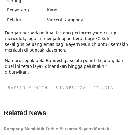
Serang
Penyerang
Kane
Pelatih
Vincent Kompany
Dengan perbedaan kualitas dan performa yang cukup
mencolok, laga ini menjadi ujian berat bagi FC Koln
sekaligus peluang emas bagi Bayern Munich untuk semakin
menjauh di puncak klasemen.
Namun, sepak bola Bundesliga selalu penuh kejutan, dan
duel ini tetap layak dinantikan hingga peluit akhir
dibunyikan.
BAYERN MUNICH
BUNDESLIGA
FC KOLN
Related News
Kompany Membidik Treble Bersama Bayern Munich