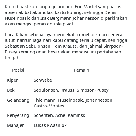
Koln dipastikan tanpa gelandang Eric Martel yang harus
absen akibat akumulasi kartu kuning, sehingga Denis
Huseinbasic dan Isak Bergmann Johannesson diperkirakan
akan mengisi peran double pivot.
Luca Kilian sebenarnya mendekati comeback dari cedera
lutut, namun laga hari Rabu datang terlalu cepat, sehingga
Sebastian Sebulonsen, Tom Krauss, dan Jahmai Simpson-
Pusey kemungkinan besar akan mengisi lini pertahanan
tengah.
Posisi
Pemain
Kiper
Schwabe
Bek
Sebulonsen, Krauss, Simpson-Pusey
Gelandang
Thielmann, Huseinbasic, Johannesson,
Castro-Montes
Penyerang
Schenten, Ache, Kaminski
Manajer
Lukas Kwasniok