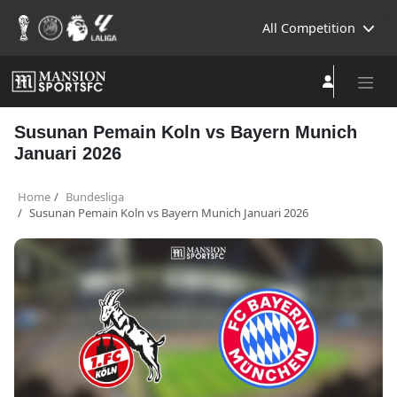
All Competition
Susunan Pemain Koln vs Bayern Munich
Januari 2026
Home
Bundesliga
Susunan Pemain Koln vs Bayern Munich Januari 2026