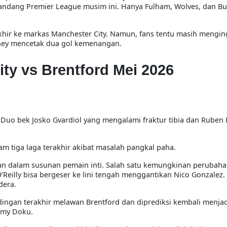
 tandang Premier League musim ini. Hanya Fulham, Wolves, dan Bu
akhir ke markas Manchester City. Namun, fans tentu masih mengin
oney mencetak dua gol kemenangan.
ty vs Brentford Mei 2026
 Duo bek Josko Gvardiol yang mengalami fraktur tibia dan Ruben 
am tiga laga terakhir akibat masalah pangkal paha.
an dalam susunan pemain inti. Salah satu kemungkinan perubaha
O’Reilly bisa bergeser ke lini tengah menggantikan Nico Gonzalez
dera.
ingan terakhir melawan Brentford dan diprediksi kembali menjad
remy Doku.