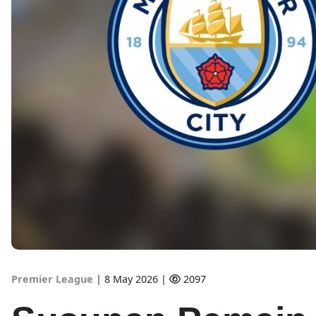
Premier League
|
8 May 2026 |
2097