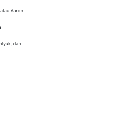
t atau Aaron
m
olyuk, dan