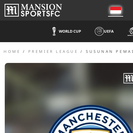
WORLD CUP
UEFA
HOME
PREMIER LEAGUE
SUSUNAN PEMAI