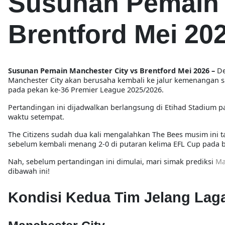
Susunan Pemain 
Brentford Mei 20
Susunan Pemain Manchester City vs Brentford Mei 2026 –
De
Manchester City akan berusaha kembali ke jalur kemenangan s
pada pekan ke-36 Premier League 2025/2026.
Pertandingan ini dijadwalkan berlangsung di Etihad Stadium pa
waktu setempat.
The Citizens sudah dua kali mengalahkan The Bees musim ini 
sebelum kembali menang 2-0 di putaran kelima EFL Cup pada 
Nah, sebelum pertandingan ini dimulai, mari simak prediksi
Ma
dibawah ini!
Kondisi Kedua Tim Jelang Lag