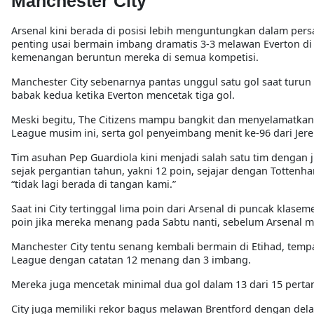
Manchester City
Arsenal kini berada di posisi lebih menguntungkan dalam pers
penting usai bermain imbang dramatis 3-3 melawan Everton di
kemenangan beruntun mereka di semua kompetisi.
Manchester City sebenarnya pantas unggul satu gol saat turu
babak kedua ketika Everton mencetak tiga gol.
Meski begitu, The Citizens mampu bangkit dan menyelamatkan s
League musim ini, serta gol penyeimbang menit ke-96 dari Je
Tim asuhan Pep Guardiola kini menjadi salah satu tim dengan 
sejak pergantian tahun, yakni 12 poin, sejajar dengan Totten
“tidak lagi berada di tangan kami.”
Saat ini City tertinggal lima poin dari Arsenal di puncak klas
poin jika mereka menang pada Sabtu nanti, sebelum Arsenal
Manchester City tentu senang kembali bermain di Etihad, temp
League dengan catatan 12 menang dan 3 imbang.
Mereka juga mencetak minimal dua gol dalam 13 dari 15 pertand
City juga memiliki rekor bagus melawan Brentford dengan de