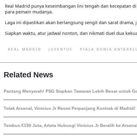
Real Madrid punya keseimbangan lini tengah dan kecepatan di
para pemain mudanya.
Laga ini dipastikan akan berlangsung sengit dan sarat drama,
Siapkan waktu, atur jadwal nonton, dan nikmati duel dua keku
REAL MADRID
JUVENTUS
PIALA DUNIA ANTARKL
Related News
Pantang Menyerah! PSG Siapkan Tawaran Lebih Besar untuk G
Tolak Arsenal, Vinicius Jr Resmi Perpanjang Kontrak di Madrid!
Tembus €150 Juta, Arteta Hubungi Vinicius Jr Beralih ke Arsena