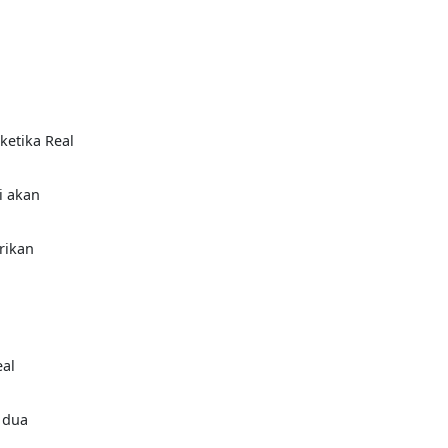
ketika
Real
i akan
rikan
eal
 dua