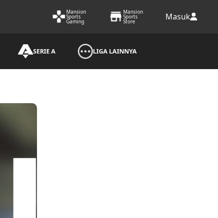
Mansion
Mansion
Masuk
Sports
Sports
Gaming
Store
SERIE A
LIGA LAINNYA