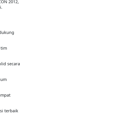
CON 2012,
i.
ndukung
 tim
lid secara
elum
 empat
i terbaik