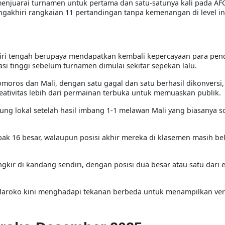
menjuarai turnamen untuk pertama dan satu-satunya kali pada AF
ngakhiri rangkaian 11 pertandingan tanpa kemenangan di level in
iri tengah berupaya mendapatkan kembali kepercayaan para pe
i tinggi sebelum turnamen dimulai sekitar sepekan lalu.
oros dan Mali, dengan satu gagal dan satu berhasil dikonversi,
tivitas lebih dari permainan terbuka untuk memuaskan publik.
 lokal setelah hasil imbang 1-1 melawan Mali yang biasanya so
abak 16 besar, walaupun posisi akhir mereka di klasemen masih b
ingkir di kandang sendiri, dengan posisi dua besar atau satu dari
 Maroko kini menghadapi tekanan berbeda untuk menampilkan vers