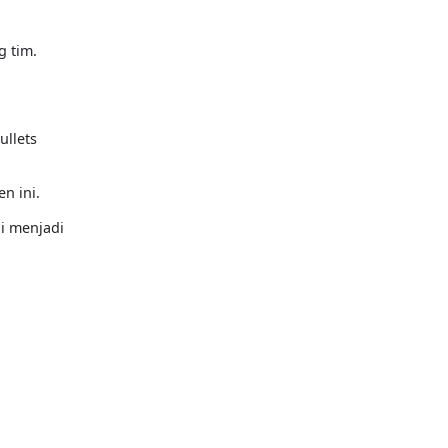
g tim.
ullets
n ini.
i menjadi