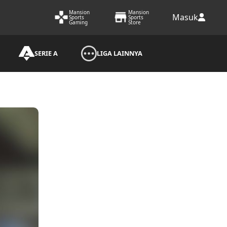
Mansion
Mansion
Masuk
Sports
Sports
Gaming
Store
SERIE A
LIGA LAINNYA