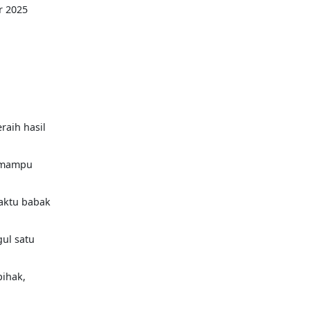
 2025
raih hasil
a mampu
aktu babak
ul satu
pihak,