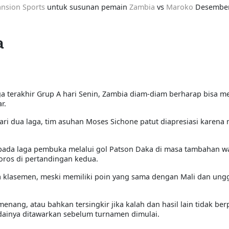
nsion Sports
untuk susunan pemain
Zambia
vs
Maroko
Desember
a
a terakhir Grup A hari Senin, Zambia diam-diam berharap bisa me
r.
ri dua laga, tim asuhan Moses Sichone patut diapresiasi karen
pada laga pembuka melalui gol Patson Daka di masa tambahan w
oros di pertandingan kedua.
ga klasemen, meski memiliki poin yang sama dengan Mali dan ungg
nang, atau bahkan tersingkir jika kalah dan hasil lain tidak ber
dainya ditawarkan sebelum turnamen dimulai.