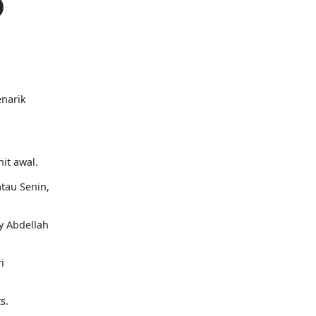
o
narik
it awal.
tau Senin,
y Abdellah
i
s.