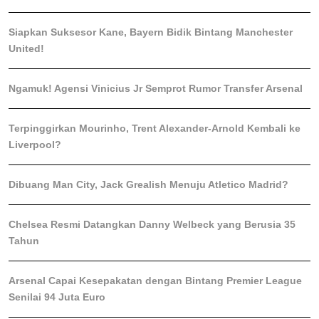
Siapkan Suksesor Kane, Bayern Bidik Bintang Manchester
United!
Ngamuk! Agensi Vinicius Jr Semprot Rumor Transfer Arsenal
Terpinggirkan Mourinho, Trent Alexander-Arnold Kembali ke
Liverpool?
Dibuang Man City, Jack Grealish Menuju Atletico Madrid?
Chelsea Resmi Datangkan Danny Welbeck yang Berusia 35
Tahun
Arsenal Capai Kesepakatan dengan Bintang Premier League
Senilai 94 Juta Euro