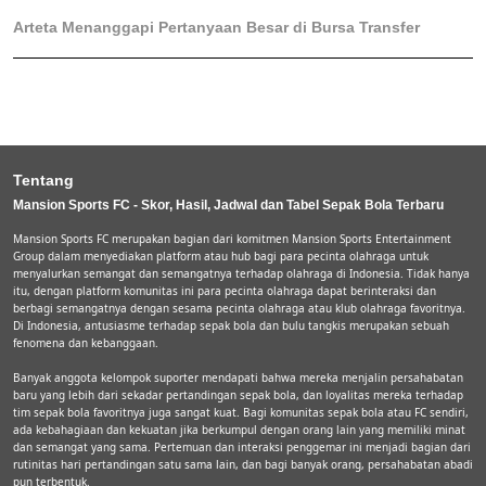
Arteta Menanggapi Pertanyaan Besar di Bursa Transfer
Tentang
Mansion Sports FC - Skor, Hasil, Jadwal dan Tabel Sepak Bola Terbaru
Mansion Sports FC merupakan bagian dari komitmen Mansion Sports Entertainment
Group dalam menyediakan platform atau hub bagi para pecinta olahraga untuk
menyalurkan semangat dan semangatnya terhadap olahraga di Indonesia. Tidak hanya
itu, dengan platform komunitas ini para pecinta olahraga dapat berinteraksi dan
berbagi semangatnya dengan sesama pecinta olahraga atau klub olahraga favoritnya.
Di Indonesia, antusiasme terhadap sepak bola dan bulu tangkis merupakan sebuah
fenomena dan kebanggaan.
Banyak anggota kelompok suporter mendapati bahwa mereka menjalin persahabatan
baru yang lebih dari sekadar pertandingan sepak bola, dan loyalitas mereka terhadap
tim sepak bola favoritnya juga sangat kuat. Bagi komunitas sepak bola atau FC sendiri,
ada kebahagiaan dan kekuatan jika berkumpul dengan orang lain yang memiliki minat
dan semangat yang sama. Pertemuan dan interaksi penggemar ini menjadi bagian dari
rutinitas hari pertandingan satu sama lain, dan bagi banyak orang, persahabatan abadi
pun terbentuk.