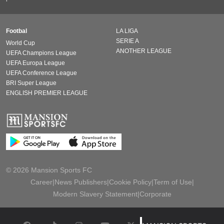
Footbal
LA LIGA
SERIE A
World Cup
ANOTHER LEAGUE
UEFA Champions League
UEFA Europa League
UEFA Conference League
BRI Super League
ENGLISH PREMIER LEAGUE
© 2026 Mansion Sports FC
Career
|
News Publishers
|
Cookie Policy
|
Term of Use
|
Modern Slavery Statement
|
Corporate