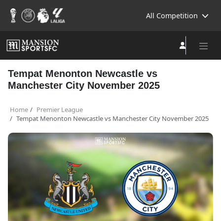
All Competition
Tempat Menonton Newcastle vs
Manchester City November 2025
Home
Premier League
Tempat Menonton Newcastle vs Manchester City November 2025