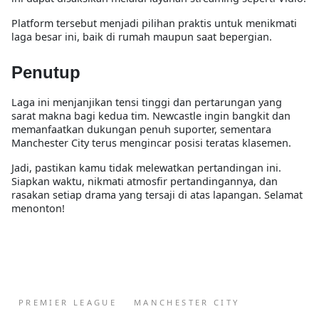
Platform tersebut menjadi pilihan praktis untuk menikmati
laga besar ini, baik di rumah maupun saat bepergian.
Penutup
Laga ini menjanjikan tensi tinggi dan pertarungan yang
sarat makna bagi kedua tim. Newcastle ingin bangkit dan
memanfaatkan dukungan penuh suporter, sementara
Manchester City terus mengincar posisi teratas klasemen.
Jadi, pastikan kamu tidak melewatkan pertandingan ini.
Siapkan waktu, nikmati atmosfir pertandingannya, dan
rasakan setiap drama yang tersaji di atas lapangan. Selamat
menonton!
PREMIER LEAGUE
MANCHESTER CITY