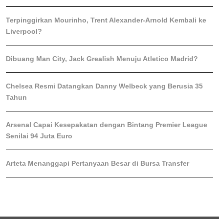
Terpinggirkan Mourinho, Trent Alexander-Arnold Kembali ke
Liverpool?
Dibuang Man City, Jack Grealish Menuju Atletico Madrid?
Chelsea Resmi Datangkan Danny Welbeck yang Berusia 35
Tahun
Arsenal Capai Kesepakatan dengan Bintang Premier League
Senilai 94 Juta Euro
Arteta Menanggapi Pertanyaan Besar di Bursa Transfer