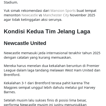
Stadium.
Yuk simak rekomendasi dari
Mansion Sports
buat tempat
menonton
Newcastle
vs
Manchester City
November 2025
agar tidak ketinggalan aksi serunya.
Kondisi Kedua Tim Jelang Laga
Newcastle United
Newcastle memasuki jeda internasional terakhir tahun 2025
dengan catatan yang kurang memuaskan.
Mereka harus menelan dua kekalahan beruntun di Premier
League dalam laga tandang melawan West Ham United dan
Brentford.
Kekalahan 3-1 dari Brentford terasa pahit karena The
Magpies sempat unggul lebih dahulu melalui gol Harvey
Barnes.
Setelah musim lalu sukses finis di posisi lima besar,
performa Newcastle musim ini justru menunjukkan