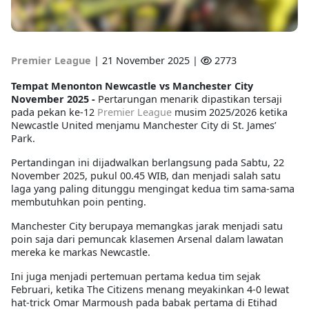
Premier League
|
21 November 2025 |
2773
Tempat Menonton Newcastle vs Manchester City
November 2025 -
Pertarungan menarik dipastikan tersaji
pada pekan ke-12
Premier League
musim 2025/2026 ketika
Newcastle United menjamu Manchester City di St. James’
Park.
Pertandingan ini dijadwalkan berlangsung pada Sabtu, 22
November 2025, pukul 00.45 WIB, dan menjadi salah satu
laga yang paling ditunggu mengingat kedua tim sama-sama
membutuhkan poin penting.
Manchester City berupaya memangkas jarak menjadi satu
poin saja dari pemuncak klasemen Arsenal dalam lawatan
mereka ke markas Newcastle.
Ini juga menjadi pertemuan pertama kedua tim sejak
Februari, ketika The Citizens menang meyakinkan 4-0 lewat
hat-trick Omar Marmoush pada babak pertama di Etihad