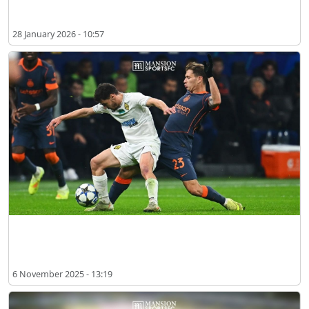
Susunan Pemain Arsenal vs Kairat Januari 2026
28 January 2026 - 10:57
Hasil Inter Milan vs Kairat Almaty: Inter Amankan Kemenangan Tipis
atas Kairat Almaty
6 November 2025 - 13:19