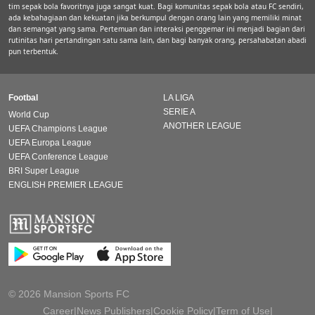
tim sepak bola favoritnya juga sangat kuat. Bagi komunitas sepak bola atau FC sendiri,
ada kebahagiaan dan kekuatan jika berkumpul dengan orang lain yang memiliki minat
dan semangat yang sama. Pertemuan dan interaksi penggemar ini menjadi bagian dari
rutinitas hari pertandingan satu sama lain, dan bagi banyak orang, persahabatan abadi
pun terbentuk.
Footbal
LA LIGA
SERIE A
World Cup
ANOTHER LEAGUE
UEFA Champions League
UEFA Europa League
UEFA Conference League
BRI Super League
ENGLISH PREMIER LEAGUE
© 2026 Mansion Sports FC
Career
|
News Publishers
|
Cookie Policy
|
Term of Use
|