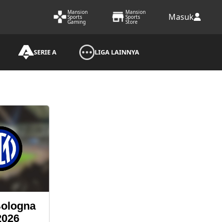
Mansion
Mansion
Masuk
Sports
Sports
Gaming
Store
SERIE A
LIGA LAINNYA
ologna
2026