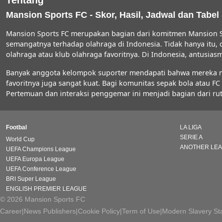
Tentang
Mansion Sports FC - Skor, Hasil, Jadwal dan Tabel
Mansion Sports FC merupakan bagian dari komitmen Mansion S
semangatnya terhadap olahraga di Indonesia. Tidak hanya itu,
olahraga atau klub olahraga favoritnya. Di Indonesia, antus
Banyak anggota kelompok suporter mendapati bahwa mereka men
favoritnya juga sangat kuat. Bagi komunitas sepak bola atau 
Pertemuan dan interaksi penggemar ini menjadi bagian dari rut
Footbal
LA LIGA
SERIE A
World Cup
ANOTHER LE
UEFA Champions League
UEFA Europa League
UEFA Conference League
BRI Super League
ENGLISH PREMIER LEAGUE
© 2026 Mansion Sports FC
Career
|
News Publishers
|
Cookie Policy
|
Term of Use
|
Modern Slavery St