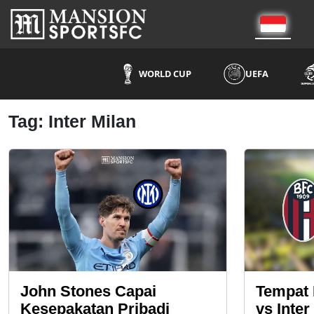
WORLD CUP
UEFA
Tag: Inter Milan
John Stones Capai
Tempat
Kesepakatan Pribadi
vs Inter