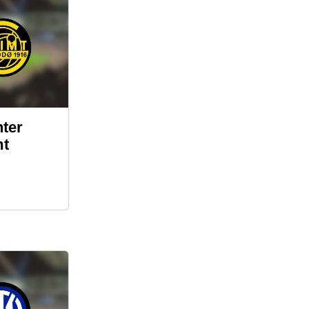
ter
mt