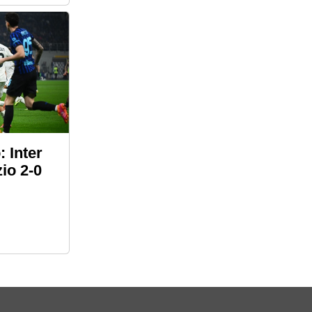
: Inter
io 2-0