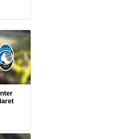
nter
Maret