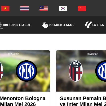
BRI SUPER LEAGUE
PREMIER LEAGUE
LA LIGA
 Menonton Bologna
Susunan Pemain B
 Milan Mei 2026
vs Inter Milan Mei 