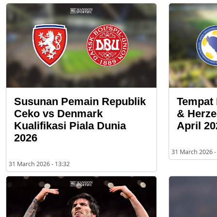
Susunan Pemain Republik
Tempat
Ceko vs Denmark
& Herzeg
Kualifikasi Piala Dunia
April 2
2026
31 March 2026 -
31 March 2026 - 13:32