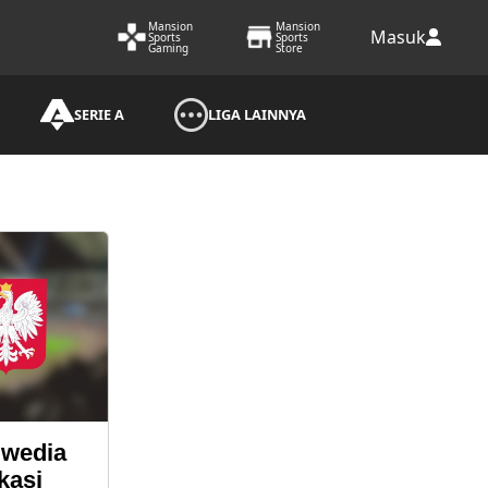
Mansion
Mansion
Masuk
Sports
Sports
Gaming
Store
SERIE A
LIGA LAINNYA
Swedia
kasi