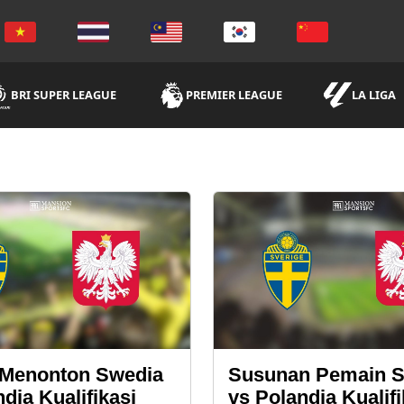
BRI SUPER LEAGUE
PREMIER LEAGUE
LA LIGA
 Menonton Swedia
Susunan Pemain 
dia Kualifikasi
vs Polandia Kualifi