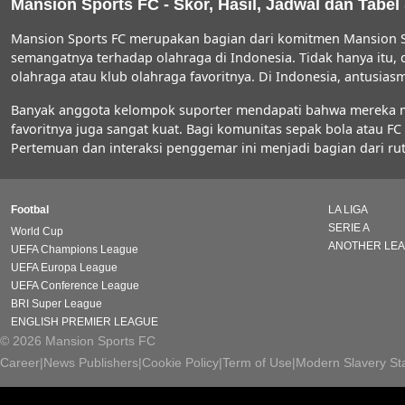
Mansion Sports FC - Skor, Hasil, Jadwal dan Tabel
Mansion Sports FC merupakan bagian dari komitmen Mansion S
semangatnya terhadap olahraga di Indonesia. Tidak hanya itu,
olahraga atau klub olahraga favoritnya. Di Indonesia, antus
Banyak anggota kelompok suporter mendapati bahwa mereka men
favoritnya juga sangat kuat. Bagi komunitas sepak bola atau 
Pertemuan dan interaksi penggemar ini menjadi bagian dari rut
Footbal
LA LIGA
SERIE A
World Cup
ANOTHER LE
UEFA Champions League
UEFA Europa League
UEFA Conference League
BRI Super League
ENGLISH PREMIER LEAGUE
© 2026 Mansion Sports FC
Career
|
News Publishers
|
Cookie Policy
|
Term of Use
|
Modern Slavery St