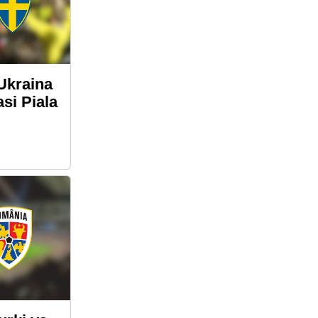
Ukraina
si Piala