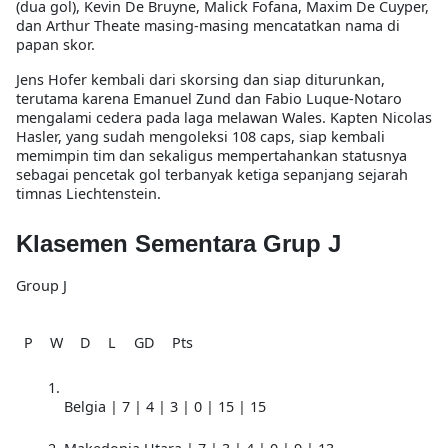
(dua gol), Kevin De Bruyne, Malick Fofana, Maxim De Cuyper,
dan Arthur Theate masing-masing mencatatkan nama di
papan skor.
Jens Hofer kembali dari skorsing dan siap diturunkan,
terutama karena Emanuel Zund dan Fabio Luque-Notaro
mengalami cedera pada laga melawan Wales. Kapten Nicolas
Hasler, yang sudah mengoleksi 108 caps, siap kembali
memimpin tim dan sekaligus mempertahankan statusnya
sebagai pencetak gol terbanyak ketiga sepanjang sejarah
timnas Liechtenstein.
Klasemen Sementara Grup J
Group J
P
W
D
L
GD
Pts
Belgia | 7 | 4 | 3 | 0 | 15 | 15