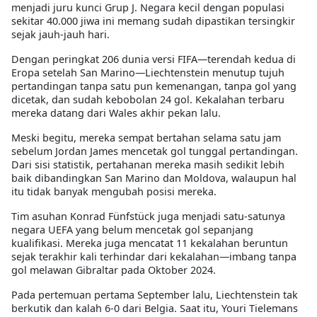
menjadi juru kunci Grup J. Negara kecil dengan populasi
sekitar 40.000 jiwa ini memang sudah dipastikan tersingkir
sejak jauh-jauh hari.
Dengan peringkat 206 dunia versi FIFA—terendah kedua di
Eropa setelah San Marino—Liechtenstein menutup tujuh
pertandingan tanpa satu pun kemenangan, tanpa gol yang
dicetak, dan sudah kebobolan 24 gol. Kekalahan terbaru
mereka datang dari Wales akhir pekan lalu.
Meski begitu, mereka sempat bertahan selama satu jam
sebelum Jordan James mencetak gol tunggal pertandingan.
Dari sisi statistik, pertahanan mereka masih sedikit lebih
baik dibandingkan San Marino dan Moldova, walaupun hal
itu tidak banyak mengubah posisi mereka.
Tim asuhan Konrad Fünfstück juga menjadi satu-satunya
negara UEFA yang belum mencetak gol sepanjang
kualifikasi. Mereka juga mencatat 11 kekalahan beruntun
sejak terakhir kali terhindar dari kekalahan—imbang tanpa
gol melawan Gibraltar pada Oktober 2024.
Pada pertemuan pertama September lalu, Liechtenstein tak
berkutik dan kalah 6-0 dari Belgia. Saat itu, Youri Tielemans