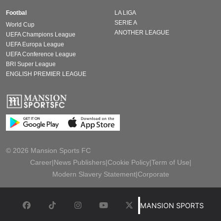
Footbal
LA LIGA
SERIE A
World Cup
ANOTHER LEAGUE
UEFA Champions League
UEFA Europa League
UEFA Conference League
BRI Super League
ENGLISH PREMIER LEAGUE
© 2026 Mansion Sports FC
Career
|
News Publishers
|
Cookie Policy
|
Term of Use
|
Modern Slavery Statement
|
Corporate
MANSION SPORTS