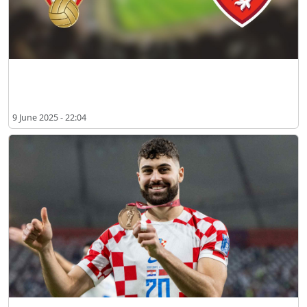
Susunan Pemain Kroasia vs Republik Ceko Kualifikasi Piala Dunia
2026
9 June 2025 - 22:04