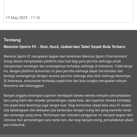
Tak Putus Asa, Gvardiol Tegaskan Kroasia Siap Hadapi Grup Neraka
15 May 2025 - 11:16
Tentang
Mansion Sports FC - Skor, Hasil, Jadwal dan Tabel Sepak Bola Terbaru
Mansion Sports FC merupakan bagian dari komitmen Mansion Sports Entertainment
Group dalam menyediakan platform atau hub bagi para pecinta olahraga untuk
menyalurkan semangat dan semangatnya terhadap olahraga di Indonesia. Tidak hanya
itu, dengan platform komunitas ini para pecinta olahraga dapat berinteraksi dan
berbagi semangatnya dengan sesama pecinta olahraga atau klub olahraga favoritnya.
Di Indonesia, antusiasme terhadap sepak bola dan bulu tangkis merupakan sebuah
fenomena dan kebanggaan.
Banyak anggota kelompok suporter mendapati bahwa mereka menjalin persahabatan
baru yang lebih dari sekadar pertandingan sepak bola, dan loyalitas mereka terhadap
tim sepak bola favoritnya juga sangat kuat. Bagi komunitas sepak bola atau FC sendiri,
ada kebahagiaan dan kekuatan jika berkumpul dengan orang lain yang memiliki minat
dan semangat yang sama. Pertemuan dan interaksi penggemar ini menjadi bagian dari
rutinitas hari pertandingan satu sama lain, dan bagi banyak orang, persahabatan abadi
pun terbentuk.