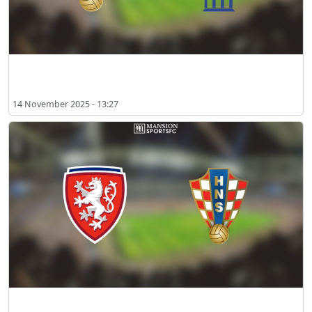
Susunan Pemain Kroasia vs Kepulauan Faroe November 2025
14 November 2025 - 13:27
Susunan Pemain Republik Ceko vs Kroasia Kualifikasi Pildun