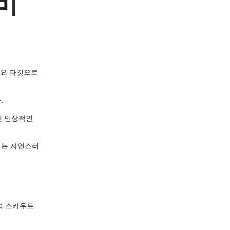
비
주요 타깃으로
.
안 인상적인
이는 자연스러
석 스카우트