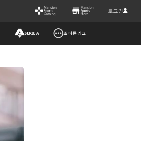
Mansion
Mansion
로그인
Sports
Sports
Gaming
Store
A
SERIE A
또 다른 리그