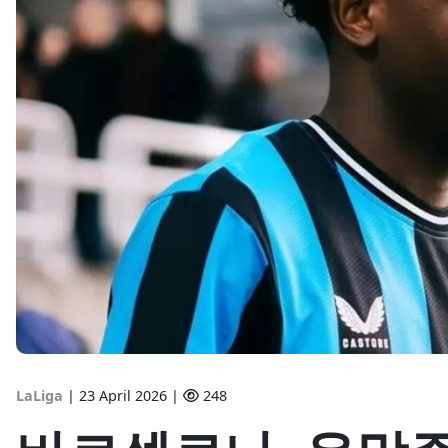
LaLiga
|
23 April 2026 |
248