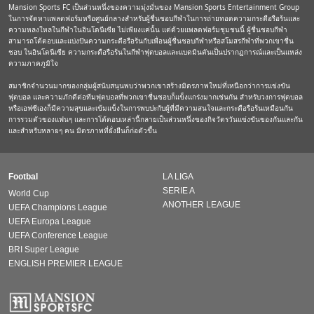
Mansion Sports FC เป็นส่วนหนึ่งของความมุ่งมั่นของ Mansion Sports Entertainment Group
ในการจัดหาแพลตฟอร์มหรือศูนย์กลางสำหรับผู้ชื่นชอบกีฬาในการถ่ายทอดความกระตือรือร้นและ
ความหลงใหลในกีฬาในอินโดนีเซีย ไม่เพียงแค่นั้น แต่ด้วยแพลตฟอร์มชุมชนนี้ ผู้ชื่นชอบกีฬา
สามารถโต้ตอบและแบ่งปันความกระตือรือร้นกับเพื่อนผู้ชื่นชอบกีฬาหรือสโมสรกีฬาที่พวกเขาชื่น
ชอบ ในอินโดนีเซีย ความกระตือรือร้นในกีฬาฟุตบอลและแบดมินตันเป็นปรากฏการณ์และเป็นแหล่ง
ความภาคภูมิใจ
สมาชิกจำนวนมากของกลุ่มผู้สนับสนุนพบว่าพวกเขาสร้างมิตรภาพใหม่ที่เหนือกว่าการแข่งขัน
ฟุตบอล และความภักดีต่อทีมฟุตบอลที่พวกเขาชื่นชอบก็แข็งแกร่งมากเช่นกัน สำหรับวงการฟุตบอล
หรือเอฟซีเองก็มีความสุขและเข้มแข็งในการพบปะกับผู้ที่มีความสนใจและกระตือรือร้นเหมือนกัน
การรวมตัวของแฟนๆ และการโต้ตอบเหล่านี้กลายเป็นส่วนหนึ่งของกิจวัตรวันแข่งขันของกันและกัน
และสำหรับหลายๆ คน มิตรภาพที่ยั่งยืนก็ก่อตัวขึ้น
Footbal
LA LIGA
SERIE A
World Cup
ANOTHER LEAGUE
UEFA Champions League
UEFA Europa League
UEFA Conference League
BRI Super League
ENGLISH PREMIER LEAGUE