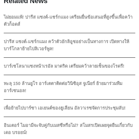
Related News
ไม่ยอมแพ้! ปารีส แซงต์-แชร์กแมง เตรียมยื่นข้อเสนอที่สูงขึ้นเพื่อคว้า
ตัวก็อดส์
ปารีส แซงต์-แชร์กแมง คว้าตัวอักลิอูชอย่างเป็นทางการ เปิดทางให้
บาร์โกลาย้ายไปลิเวอร์พูล!
บาร์เซโลนาแซงหน้าเรอัล มาดริด เตรียมคว้าลายเซ็นของโรดรี!
ทะลุ 150 ล้านยูโร อาร์เตตาติดต่อวินิซิอุส จูเนียร์ ย้ายมาร่วมทีม
อาร์เซนอล!
เพื่อย้ายไปบาร์ซา เอเยนต์ของฮูเลียน อัลวาเรซจัดการประชุมลับ!
อินเตอร์ ไมอามีจะจับคู่กับเมสซีหรือไม่? สโมสรเปิดเผยจุดยืนเกี่ยวกับ
เดอ บรอยน์!