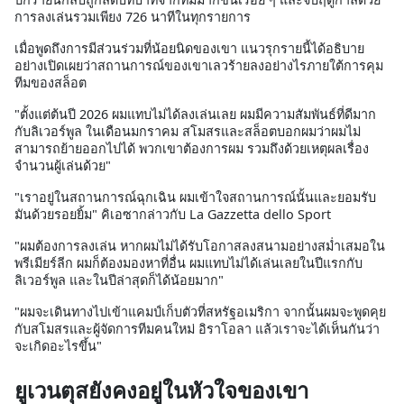
การลงเล่นรวมเพียง 726 นาทีในทุกรายการ
เมื่อพูดถึงการมีส่วนร่วมที่น้อยนิดของเขา แนวรุกรายนี้ได้อธิบาย
อย่างเปิดเผยว่าสถานการณ์ของเขาเลวร้ายลงอย่างไรภายใต้การคุม
ทีมของสล็อต
"ตั้งแต่ต้นปี 2026 ผมแทบไม่ได้ลงเล่นเลย ผมมีความสัมพันธ์ที่ดีมาก
กับลิเวอร์พูล ในเดือนมกราคม สโมสรและสล็อตบอกผมว่าผมไม่
สามารถย้ายออกไปได้ พวกเขาต้องการผม รวมถึงด้วยเหตุผลเรื่อง
จำนวนผู้เล่นด้วย"
"เราอยู่ในสถานการณ์ฉุกเฉิน ผมเข้าใจสถานการณ์นั้นและยอมรับ
มันด้วยรอยยิ้ม" คิเอซากล่าวกับ La Gazzetta dello Sport
"ผมต้องการลงเล่น หากผมไม่ได้รับโอกาสลงสนามอย่างสม่ำเสมอใน
พรีเมียร์ลีก ผมก็ต้องมองหาที่อื่น ผมแทบไม่ได้เล่นเลยในปีแรกกับ
ลิเวอร์พูล และในปีล่าสุดก็ได้น้อยมาก"
"ผมจะเดินทางไปเข้าแคมป์เก็บตัวที่สหรัฐอเมริกา จากนั้นผมจะพูดคุย
กับสโมสรและผู้จัดการทีมคนใหม่ อิราโอลา แล้วเราจะได้เห็นกันว่า
จะเกิดอะไรขึ้น"
ยูเวนตุสยังคงอยู่ในหัวใจของเขา