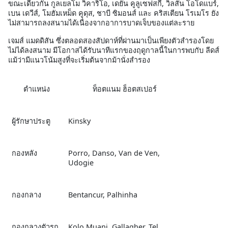
ขณะเดียวกัน กูลเยลโม วิคาริโอ, เดยัน คูลูเซฟสกี, วิลสัน โอโดแบร์,
เบน เดวีส์, โมฮัมเหม็ด คูดุส, ชาบี ซิมอนส์ และ คริสเตียน โรเมโร ยัง
ไม่สามารถลงสนามได้เนื่องจากอาการบาดเจ็บของแต่ละราย
เจมส์ แมดดิสัน ซึ่งตลอดสองสัปดาห์ที่ผ่านมาเป็นเพียงตัวสำรองโดย
ไม่ได้ลงสนาม มีโอกาสได้รับนาทีแรกของฤดูกาลนี้ในการพบกับ ลีดส์
แม้ว่ามีแนวโน้มสูงที่จะเริ่มต้นจากม้านั่งสำรอง
ตำแหน่ง
ท็อตแนม ฮ็อตสเปอร์
ผู้รักษาประตู
Kinsky
กองหลัง
Porro, Danso, Van de Ven,
Udogie
กองกลาง
Bentancur, Palhinha
กองกลางตัวรุก
Kolo Muani, Gallagher, Tel