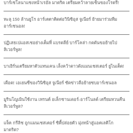
บาร์เซโลนาแซงหน้าเรอัล มาดริด เตรียมคว้าลายเซ็นของโรดรี!
ทะลุ 150 ล้านยูโร อาร์เตตาติดต่อวินิซิอุส จูเนียร์ ย้ายมาร่วมทีม
อาร์เซนอล!
ปฏิเสธเปแอสเชอย่างเต็มที่ แบรดลีย์ บาร์โคล่า กดดันขอย้ายไป
ลิเวอร์พูล!
บาเยิร์นเตรียมหาตัวแทนเคน เล็งคว้าดาวดังแมนเชสเตอร์ ยูไนเต็ด!
เดือด! เอเยนซีของวินิซิอุส จูเนียร์ ซัดข่าวลือย้ายซบอาร์เซนอล
มูรินโญเมินใช้งาน เทรนต์ อเล็กซานเดอร์-อาร์โนลด์ เตรียมหวนคืน
ลิเวอร์พูล?
แจ็ค กรีลิช ถูกแมนเชสเตอร์ ซิตี้ปล่อยตัว มุ่งหน้าสู่แอตเลติโก
มาดริด?