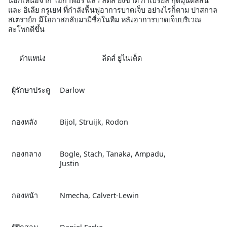
นอกเหนือจาก โอกาฟอร์ แล้ว ลีดส์ ยังขาด กาเบรียล กุดมุนด์สสัน
และ อิเลีย กรูเยฟ ที่กำลังฟื้นฟูอาการบาดเจ็บ อย่างไรก็ตาม ปาสกาล
สเตราย์ก มีโอกาสกลับมามีชื่อในทีม หลังอาการบาดเจ็บบริเวณ
สะโพกดีขึ้น
ตำแหน่ง
ลีดส์ ยูไนเต็ด
ผู้รักษาประตู
Darlow
กองหลัง
Bijol, Struijk, Rodon
กองกลาง
Bogle, Stach, Tanaka, Ampadu,
Justin
กองหน้า
Nmecha, Calvert-Lewin