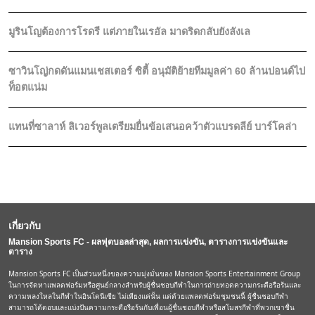
มูรินโญต้องการโรดรี แต่ภายในเรอัล มาดริดกลับยังลังเล
ซาวินโญ่กดดันแมนเชสเตอร์ ซิตี้ อนุมัติย้ายทีมมูลค่า 60 ล้านปอนด์ไป
ท็อตแน่ม
แทนที่ซาลาห์ ลิเวอร์พูลเตรียมยื่นข้อเสนอคว้าตัวแบรดลีย์ บาร์โคล่า
เกี่ยวกับ
Mansion Sports FC - ผลฟุตบอลล่าสุด, ผลการแข่งขัน, ตารางการแข่งขันและ
ตาราง
Mansion Sports FC เป็นส่วนหนึ่งของความมุ่งมั่นของ Mansion Sports Entertainment Group
ในการจัดหาแพลตฟอร์มหรือศูนย์กลางสำหรับผู้ชื่นชอบกีฬาในการถ่ายทอดความกระตือรือร้นและ
ความหลงใหลในกีฬาในอินโดนีเซีย ไม่เพียงแค่นั้น แต่ด้วยแพลตฟอร์มชุมชนนี้ ผู้ชื่นชอบกีฬา
สามารถโต้ตอบและแบ่งปันความกระตือรือร้นกับเพื่อนผู้ชื่นชอบกีฬาหรือสโมสรกีฬาที่พวกเขาชื่น