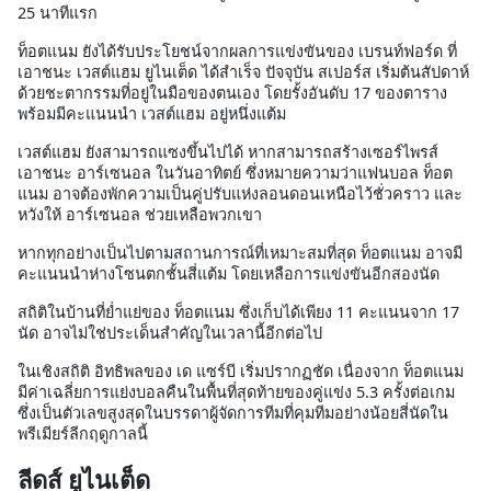
25 นาทีแรก
ท็อตแนม ยังได้รับประโยชน์จากผลการแข่งขันของ เบรนท์ฟอร์ด ที่
เอาชนะ เวสต์แฮม ยูไนเต็ด ได้สำเร็จ ปัจจุบัน สเปอร์ส เริ่มต้นสัปดาห์
ด้วยชะตากรรมที่อยู่ในมือของตนเอง โดยรั้งอันดับ 17 ของตาราง
พร้อมมีคะแนนนำ เวสต์แฮม อยู่หนึ่งแต้ม
เวสต์แฮม ยังสามารถแซงขึ้นไปได้ หากสามารถสร้างเซอร์ไพรส์
เอาชนะ อาร์เซนอล ในวันอาทิตย์ ซึ่งหมายความว่าแฟนบอล ท็อต
แนม อาจต้องพักความเป็นคู่ปรับแห่งลอนดอนเหนือไว้ชั่วคราว และ
หวังให้ อาร์เซนอล ช่วยเหลือพวกเขา
หากทุกอย่างเป็นไปตามสถานการณ์ที่เหมาะสมที่สุด ท็อตแนม อาจมี
คะแนนนำห่างโซนตกชั้นสี่แต้ม โดยเหลือการแข่งขันอีกสองนัด
สถิติในบ้านที่ย่ำแย่ของ ท็อตแนม ซึ่งเก็บได้เพียง 11 คะแนนจาก 17
นัด อาจไม่ใช่ประเด็นสำคัญในเวลานี้อีกต่อไป
ในเชิงสถิติ อิทธิพลของ เด แซร์บี เริ่มปรากฏชัด เนื่องจาก ท็อตแนม
มีค่าเฉลี่ยการแย่งบอลคืนในพื้นที่สุดท้ายของคู่แข่ง 5.3 ครั้งต่อเกม
ซึ่งเป็นตัวเลขสูงสุดในบรรดาผู้จัดการทีมที่คุมทีมอย่างน้อยสี่นัดใน
พรีเมียร์ลีกฤดูกาลนี้
ลีดส์ ยูไนเต็ด