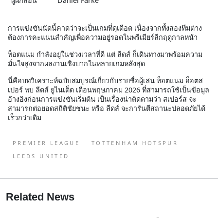
ผู้ฝึกสอน
Daniel Farke
การแข่งขันนัดนี้คาดว่าจะเป็นเกมที่ดุเดือด เนื่องจากทั้งสองทีมต่าง
ต้องการคะแนนสำคัญเพื่อความอยู่รอดในพรีเมียร์ลีกฤดูกาลหน้า
ท็อตแนม กำลังอยู่ในช่วงเวลาที่ดี แต่ ลีดส์ ก็เดินทางมาพร้อมความ
มั่นใจสูงจากผลงานเชิงบวกในหลายเกมหลังสุด
นี่คือบทวิเคราะห์ฉบับสมบูรณ์เกี่ยวกับรายชื่อผู้เล่น ท็อตแนม ฮ็อตส
เปอร์ พบ ลีดส์ ยูไนเต็ด เดือนพฤษภาคม 2026 ที่สามารถใช้เป็นข้อมูล
อ้างอิงก่อนการแข่งขันเริ่มต้น เป็นเรื่องน่าติดตามว่า สเปอร์ส จะ
สามารถต่อยอดสถิติชัยชนะ หรือ ลีดส์ จะการันตีสถานะปลอดภัยได้
เร็วกว่าเดิม
PREMIER LEAGUE
TOTTENHAM HOTSPUR
LEEDS UNITED
Related News