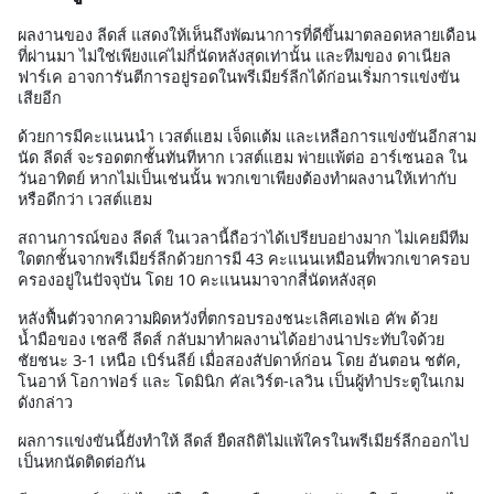
ผลงานของ ลีดส์ แสดงให้เห็นถึงพัฒนาการที่ดีขึ้นมาตลอดหลายเดือน
ที่ผ่านมา ไม่ใช่เพียงแค่ไม่กี่นัดหลังสุดเท่านั้น และทีมของ ดาเนียล
ฟาร์เค อาจการันตีการอยู่รอดในพรีเมียร์ลีกได้ก่อนเริ่มการแข่งขัน
เสียอีก
ด้วยการมีคะแนนนำ เวสต์แฮม เจ็ดแต้ม และเหลือการแข่งขันอีกสาม
นัด ลีดส์ จะรอดตกชั้นทันทีหาก เวสต์แฮม พ่ายแพ้ต่อ อาร์เซนอล ใน
วันอาทิตย์ หากไม่เป็นเช่นนั้น พวกเขาเพียงต้องทำผลงานให้เท่ากับ
หรือดีกว่า เวสต์แฮม
สถานการณ์ของ ลีดส์ ในเวลานี้ถือว่าได้เปรียบอย่างมาก ไม่เคยมีทีม
ใดตกชั้นจากพรีเมียร์ลีกด้วยการมี 43 คะแนนเหมือนที่พวกเขาครอบ
ครองอยู่ในปัจจุบัน โดย 10 คะแนนมาจากสี่นัดหลังสุด
หลังฟื้นตัวจากความผิดหวังที่ตกรอบรองชนะเลิศเอฟเอ คัพ ด้วย
น้ำมือของ เชลซี ลีดส์ กลับมาทำผลงานได้อย่างน่าประทับใจด้วย
ชัยชนะ 3-1 เหนือ เบิร์นลีย์ เมื่อสองสัปดาห์ก่อน โดย อันตอน ชตัค,
โนอาห์ โอกาฟอร์ และ โดมินิก คัลเวิร์ต-เลวิน เป็นผู้ทำประตูในเกม
ดังกล่าว
ผลการแข่งขันนี้ยังทำให้ ลีดส์ ยืดสถิติไม่แพ้ใครในพรีเมียร์ลีกออกไป
เป็นหกนัดติดต่อกัน