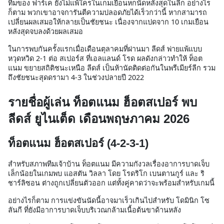
ทีมของ ฟาร์เค ยังไม่แพ้ใครในเกมเยือนหกนัดหลังสุดในลีก อย่างไร
ก็ตาม พวกเขาอาจการันตีความปลอดภัยได้เร็วกว่านี้ หากสามารถ
เปลี่ยนผลเสมอให้กลายเป็นชัยชนะ เนื่องจากแปดจาก 10 เกมเยือน
หลังสุดจบลงด้วยผลเสมอ
ในการพบกันครั้งแรกเมื่อเดือนตุลาคมที่ผ่านมา ลีดส์ พ่ายแพ้แบบ
หวุดหวิด 2-1 ต่อ สเปอร์ส ที่เอลแลนด์ โรด ผลดังกล่าวทำให้ ท็อต
แนม ขยายสถิติชนะเหนือ ลีดส์ เป็นห้านัดติดต่อกันในพรีเมียร์ลีก รวม
ถึงชัยชนะสุดดรามา 4-3 ในช่วงปลายปี 2022
รายชื่อผู้เล่น ท็อตแนม ฮ็อตสเปอร์ พบ
ลีดส์ ยูไนเต็ด เดือนพฤษภาคม 2026
ท็อตแนม ฮ็อตสเปอร์ (4-2-3-1)
สำหรับสภาพทีมเจ้าบ้าน ท็อตแนม มีความกังวลเรื่องอาการบาดเจ็บ
เล็กน้อยในเกมพบ แอสตัน วิลลา โดย โรดริโก เบนตานกูร์ และ ริ
ชาร์ลิซอน ต่างถูกเปลี่ยนตัวออก แต่ทั้งคู่คาดว่าจะพร้อมสำหรับเกมนี้
อย่างไรก็ตาม การแข่งขันนัดนี้อาจมาเร็วเกินไปสำหรับ โดมินิก โซ
ลันกี ที่ยังมีอาการบาดเจ็บบริเวณกล้ามเนื้อต้นขาด้านหลัง