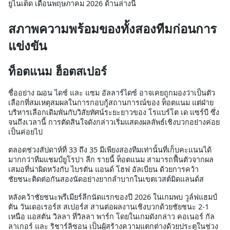
ยูไนเต็ด เดือนพฤษภาคม 2026 ด้านล่างนี้
สภาพความพร้อมของทั้งสองทีมก่อนการ
แข่งขัน
ท็อตแนม ฮ็อตสเปอร์
ชื่ออย่าง ฌอน ไดช์ และ แซม อัลลาร์ไดซ์ อาจเคยถูกมองว่าเป็นตัว
เลือกที่สมเหตุสมผลในการกอบกู้สถานการณ์ของ ท็อตแนม แต่ฝ่าย
บริหารเลือกเดิมพันกับวิสัยทัศน์ระยะยาวของ โรแบร์โต เด แซร์บี ซึ่ง
จนถึงเวลานี้ การตัดสินใจดังกล่าวเริ่มแสดงผลลัพธ์เชิงบวกอย่างค่อย
เป็นค่อยไป
ตลอดช่วงสัปดาห์ที่ 33 ถึง 35 มีเพียงสองทีมเท่านั้นที่เก็บคะแนนได้
มากกว่าทีมแชมป์ยูโรปา ลีก รายนี้ ท็อตแนม สามารถฟื้นตัวจากผล
เสมอที่น่าผิดหวังกับ ไบรตัน แอนด์ โฮฟ อัลเบียน ด้วยการคว้า
ชัยชนะติดต่อกันสองนัดอย่างยากลำบากในเขตเวสต์มิดแลนด์ส
หลังคว้าชัยชนะพรีเมียร์ลีกนัดแรกของปี 2026 ในเกมพบ วูล์ฟแฮมป์
ตัน วันเดอเรอร์ส สเปอร์ส สานต่อผลงานเชิงบวกด้วยชัยชนะ 2-1
เหนือ แอสตัน วิลลา ที่วิลลา พาร์ก โดยในเกมดังกล่าว คอเนอร์ กัล
ลาเกอร์ และ ริชาร์ลิซอน เป็นผู้สร้างความแตกต่างด้วยประตูในช่วง