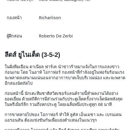
กองหน้า
Richarlison
ผู้ฝึกสอน
Roberto De Zerbi
ลีดส์ ยูไนเต็ด (3-5-2)
ในฝั่งทีมเยือน ดาเนียล ฟาร์เค นำข่าวร้ายมาแจ้งในการแถลงข่าว
ก่อนเกม โดย โนอาห์ โอกาฟอร์ กองหน้าที่กำลังอยู่ในฟอร์มร้อนแรง
จะพลาดลงสนามแน่นอนจากอาการบาดเจ็บบริเวณน่อง และจะพลาด
อีกสองนัดถัดไป
ก่อนหน้านี้ นักเตะทีมชาติสวิตเซอร์แลนด์รายนี้ทำผลงานได้อย่าง
ยอดเยี่ยม ด้วยสถิติการมีส่วนร่วมกับประตูเจ็ดครั้งจากเจ็ดนัดหลังสุด
ในพรีเมียร์ลีก รวมถึงหกประตู โดยเฉลี่ยหนึ่งประตูทุก 68 นาที
การขาดหายไปของ โอกาฟอร์ ทำให้ ลูคัส เอ็นเมชา และ เบรนเดน
แอรอนสัน ต้องแข่งขันกันเพื่อแย่งตำแหน่งในแนวรุก