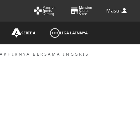
Mansion
Mansion
Masuk
Sports
Sports
Gaming
Store
SERIE A
LIGA LAINNYA
RAKHIRNYA BERSAMA INGGRIS