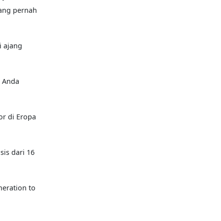
yang pernah
i ajang
a Anda
or di Eropa
is dari 16
neration to