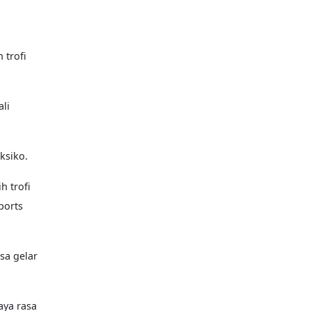
 trofi
ali
eksiko.
 trofi
ports
sa gelar
aya rasa