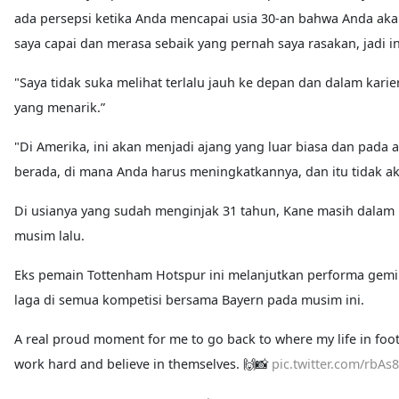
ada persepsi ketika Anda mencapai usia 30-an bahwa Anda akan s
saya capai dan merasa sebaik yang pernah saya rasakan, jadi 
"Saya tidak suka melihat terlalu jauh ke depan dan dalam kari
yang menarik.”
"Di Amerika, ini akan menjadi ajang yang luar biasa dan pad
berada, di mana Anda harus meningkatkannya, dan itu tidak a
Di usianya yang sudah menginjak 31 tahun, Kane masih dalam k
musim lalu.
Eks pemain Tottenham Hotspur ini melanjutkan performa gemil
laga di semua kompetisi bersama Bayern pada musim ini.
A real proud moment for me to go back to where my life in footb
work hard and believe in themselves. 🙌📸
pic.twitter.com/rbAs