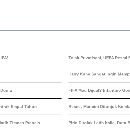
IFA!
Tolak Privatisasi, UEFA Resmi 
Harry Kane Sangat Ingin Mem
 Dunia
FIFA Mau Dijual? Infantino God
ontrak Empat Tahun
Resmi: Mancini Ditunjuk Kembal
atih Timnas Prancis
Pirlo Ditolak Latih Italia, Dut