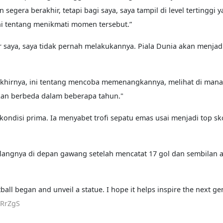
egera berakhir, tetapi bagi saya, saya tampil di level tertinggi 
ini tentang menikmati momen tersebut.”
er saya, saya tidak pernah melakukannya. Piala Dunia akan menjad
a akhirnya, ini tentang mencoba memenangkannya, melihat di man
kan berbeda dalam beberapa tahun."
ondisi prima. Ia menyabet trofi sepatu emas usai menjadi top sk
angnya di depan gawang setelah mencatat 17 gol dan sembilan as
all began and unveil a statue. I hope it helps inspire the next ge
8RrZgS