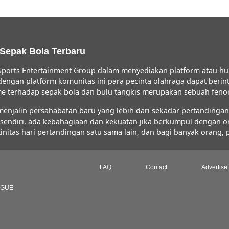
 Sepak Bola Terbaru
ports Entertainment Group dalam menyediakan platform atau hu
 dengan platform komunitas ini para pecinta olahraga dapat ber
iasme terhadap sepak bola dan bulu tangkis merupakan sebuah fe
jalin persahabatan baru yang lebih dari sekadar pertandingan s
FC sendiri, ada kebahagiaan dan kekuatan jika berkumpul dengan 
initas hari pertandingan satu sama lain, dan bagi banyak orang,
FAQ
Contact
Advertise
AGUE