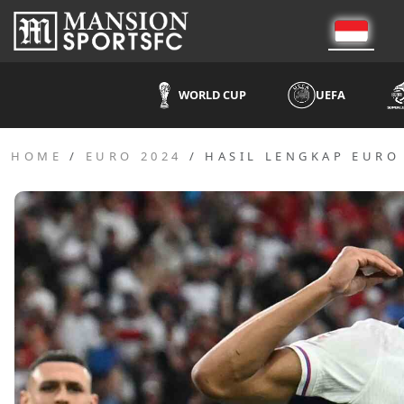
WORLD CUP
UEFA
HOME
EURO 2024
HASIL LENGKAP EURO